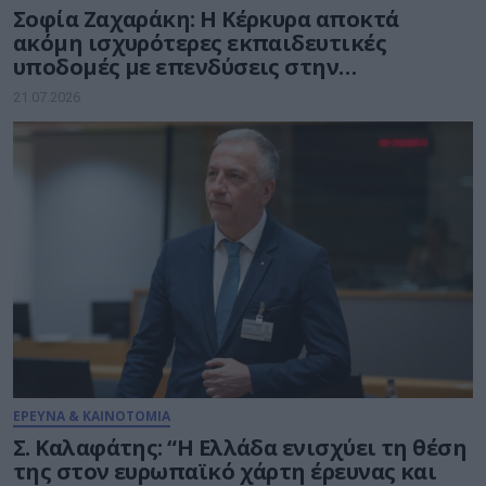
Σοφία Ζαχαράκη: Η Κέρκυρα αποκτά
ακόμη ισχυρότερες εκπαιδευτικές
υποδομές με επενδύσεις στην
καινοτομία, τη συμπερίληψη και το
21.07.2026
δημόσιο σχολείο
ΕΡΕΥΝΑ & ΚΑΙΝΟΤΟΜΙΑ
Σ. Καλαφάτης: “Η Ελλάδα ενισχύει τη θέση
της στον ευρωπαϊκό χάρτη έρευνας και