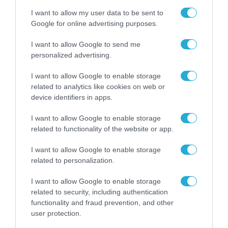
Αντιδήμαρχος Πολιτισμού Δήμου Θέρμης
I want to allow my user data to be sent to
Μέλος, Βλαχογιάννης Γεώργιος, Ελεύθερος
Google for online advertising purposes.
Επαγγελματίας στον τομέα των Ψηφιακών
I want to allow Google to send me
Τεχνολογιών, με εξειδίκευση στην Τεχνητή
personalized advertising.
Νοημοσύνη και τη Ρομποτική, Πρόεδρος
I want to allow Google to enable storage
Ελληνικού Μουσείου Τεχνολογίας
related to analytics like cookies on web or
device identifiers in apps.
Μέλος, Ζιούτα Αικατερίνη, Νομικός
Μέλος, Ιγνατιάδης Σπυρίδωνας, Σύμβουλος
I want to allow Google to enable storage
related to functionality of the website or app.
Επιχειρήσεων
Μέλος, Μπελιμπασάκης Εμμανουήλ,
I want to allow Google to enable storage
Πολιτικός Μηχανικός
related to personalization.
Μέλος, Ρουμπίδης Χρήστος, Εκπαιδευτικός,
I want to allow Google to enable storage
Διευθυντής Δευτεροβάθμιας Εκπαίδευσης
related to security, including authentication
functionality and fraud prevention, and other
Δυτικής Θεσσαλονίκης
user protection.
Μέλος, Χαδούλης Ρίζος – Θεόδωρος,