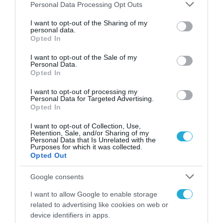
Please note that this website/app uses one or more Google
Personal Data Processing Opt Outs
Καινοτομίας Αριστοτελείου Πανεπιστημίου
services and may gather and store information including but
Θεσσαλονίκης
not limited to your visit or usage behaviour. You may click to
I want to opt-out of the Sharing of my
personal data.
grant or deny consent to Google and its third-party tags to
Αντιπρόεδρος, Μποζίνης Αθανάσιος,
Opted In
use your data for below specified purposes in below Google
Διεθνολόγος/Οικονομολόγος, Επίκουρος
consent section.
I want to opt-out of the Sale of my
Personal Data.
Καθηγητής Παγκόσμιας Πολιτικής
Opted In
Οικονομίας και Νέων Τεχνολογιών του
I want to opt-out of processing my
Πανεπιστημίου Μακεδονίας
Personal Data for Targeted Advertising.
Opted In
Γενικός Γραμματέας, Μπαμίδης Παναγιώτης,
Καθηγητής Ιατρικής Φυσικής και
I want to opt-out of Collection, Use,
Retention, Sale, and/or Sharing of my
Personal Data that Is Unrelated with the
Πληροφορικής της Ιατρικής Σχολής
Purposes for which it was collected.
Αριστοτελείου Πανεπιστημίου
Opted Out
Θεσσαλονίκης
Google consents
Ταμίας, Βουρλιάς Κωνσταντίνος, Δρ.
I want to allow Google to enable storage
Διδακτικής Φυσικής, Εκπαιδευτικός
related to advertising like cookies on web or
Μέλος, Αγγέλου Γεώργιος, Οδοντίατρος και
device identifiers in apps.