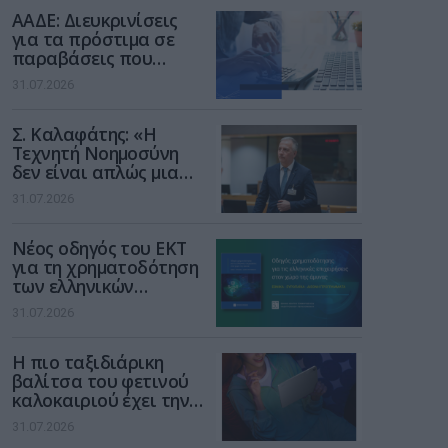
διαδίκτυο
ΑΑΔΕ: Διευκρινίσεις
για τα πρόστιμα σε
παραβάσεις που
αφορούν τους ΦΗΜ
31.07.2026
Σ. Καλαφάτης: «Η
Τεχνητή Νοημοσύνη
δεν είναι απλώς μια
νέα τεχνολογία, είναι
31.07.2026
μια νέα βιομηχανική
επανάσταση»
Νέος οδηγός του ΕΚΤ
για τη χρηματοδότηση
των ελληνικών
επιχειρήσεων στον
31.07.2026
χώρο της άμυνας
Η πιο ταξιδιάρικη
βαλίτσα του φετινού
καλοκαιριού έχει την
υπογραφή της Xiaomi
31.07.2026