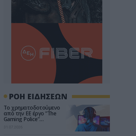
ΡΟΗ ΕΙΔΗΣΕΩΝ
Το χρηματοδοτούμενο
από την ΕΕ έργο “The
Gaming Police”
ενισχύει την ασφάλεια
31.07.2026
των παιδιών στο