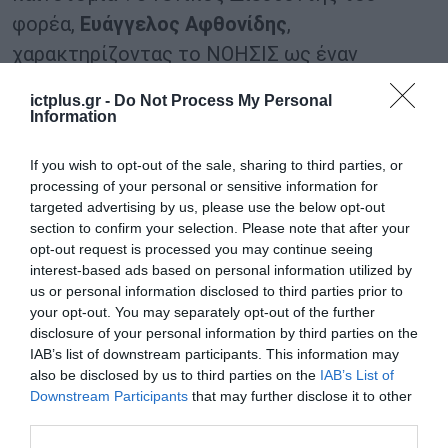
φορέα,
Ευάγγελος Αφθονίδης
,
χαρακτηρίζοντας το ΝΟΗΣΙΣ ως έναν
«ζωντανό» οργανισμό δεσμεύτηκε ότι με όλη
ictplus.gr -
Do Not Process My Personal
την ομάδα και τους εργαζόμενους να
Information
μετατρέψουν τις στρατηγικές
If you wish to opt-out of the sale, sharing to third parties, or
προτεραιότητες σε απτά αποτελέσματα για
processing of your personal or sensitive information for
τον επισκέπτη.
targeted advertising by us, please use the below opt-out
section to confirm your selection. Please note that after your
opt-out request is processed you may continue seeing
Σύνθεση Διοικητικού Συμβουλίου
interest-based ads based on personal information utilized by
Η σύνθεση του Διοικητικού Συμβουλίου έχει
us or personal information disclosed to third parties prior to
ως εξής:
your opt-out. You may separately opt-out of the further
disclosure of your personal information by third parties on the
Πρόεδρος, Τόκα Αγοραστή, Δρ. Μηχανολόγος
IAB’s list of downstream participants. This information may
– Μηχανικός, , Αριστοτελείου
also be disclosed by us to third parties on the
IAB’s List of
Downstream Participants
that may further disclose it to other
Πανεπιστημίου Θεσσαλονίκης, Υπεύθυνη
third parties.
Μονάδας Μεταφοράς Τεχνολογίας και