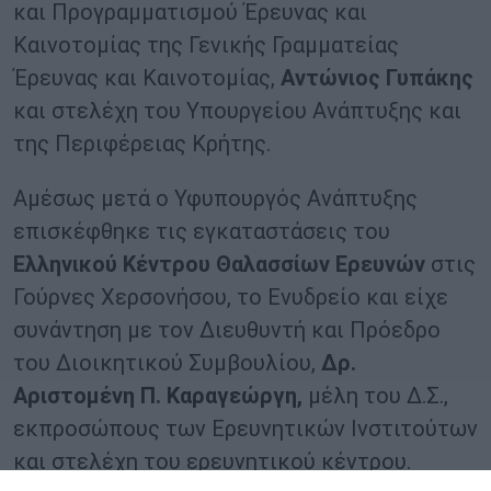
και Προγραμματισμού Έρευνας και
Καινοτομίας της Γενικής Γραμματείας
Έρευνας και Καινοτομίας,
Αντώνιος Γυπάκης
και στελέχη του Υπουργείου Ανάπτυξης και
της Περιφέρειας Κρήτης.
Αμέσως μετά ο Υφυπουργός Ανάπτυξης
επισκέφθηκε τις εγκαταστάσεις του
Ελληνικού Κέντρου Θαλασσίων Ερευνών
στις
Γούρνες Χερσονήσου, το Ενυδρείο και είχε
συνάντηση με τον Διευθυντή και Πρόεδρο
του Διοικητικού Συμβουλίου,
Δρ.
Αριστομένη Π. Καραγεώργη,
μέλη του Δ.Σ.,
εκπροσώπους των Ερευνητικών Ινστιτούτων
και στελέχη του ερευνητικού κέντρου.