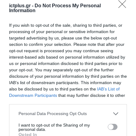
“Διαπιστώσαμε από κοντά την εξαιρετική
ictplus.gr -
Do Not Process My Personal
δουλειά που γίνεται εκεί και συζητήσαμε και
Information
την περαιτέρω προοπτική του με επέκταση του
If you wish to opt-out of the sale, sharing to third parties, or
πάρκινγκ και άλλες δράσεις. Ενημερωθήκαμε
processing of your personal or sensitive information for
για τον στόχο της διοίκησης να γίνει εκεί ένα
targeted advertising by us, please use the below opt-out
section to confirm your selection. Please note that after your
“πράσινο” ενυδρείο”,
ανέφερε ο Υφυπουργός.
opt-out request is processed you may continue seeing
Στην ενημέρωση παρευρέθηκαν οι
interest-based ads based on personal information utilized by
us or personal information disclosed to third parties prior to
Βουλευτές
Λευτέρης Αυγενάκης
,
your opt-out. You may separately opt-out of the further
Κωνσταντίνος Κεφαλογιάννης,
Μάξιμος
disclosure of your personal information by third parties on the
Σενετάκης.
IAB’s list of downstream participants. This information may
also be disclosed by us to third parties on the
IAB’s List of
Downstream Participants
that may further disclose it to other
Ακολούθως ο
κ. Καλαφάτης
είχε
third parties.
συναντήσεις με τον Αντιπρόεδρο του Δ.Σ.
Please note that this website/app uses one or more Google
Personal Data Processing Opt Outs
του ΙΤΕ
Καθηγητή Παναγιώτη Τσακαλίδη
,
services and may gather and store information including but
τους Διευθυντές των Ερευνητικών
not limited to your visit or usage behaviour. You may click to
I want to opt-out of the Sharing of my
personal data.
grant or deny consent to Google and its third-party tags to
Ινστιτούτων του, τον Πρύτανη του
Opted In