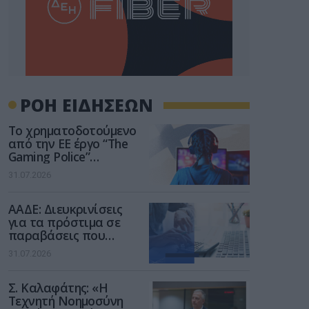
ΡΟΗ ΕΙΔΗΣΕΩΝ
Το χρηματοδοτούμενο
από την ΕΕ έργο “The
Gaming Police”
ενισχύει την ασφάλεια
31.07.2026
των παιδιών στο
διαδίκτυο
ΑΑΔΕ: Διευκρινίσεις
για τα πρόστιμα σε
παραβάσεις που
αφορούν τους ΦΗΜ
31.07.2026
Σ. Καλαφάτης: «Η
Τεχνητή Νοημοσύνη