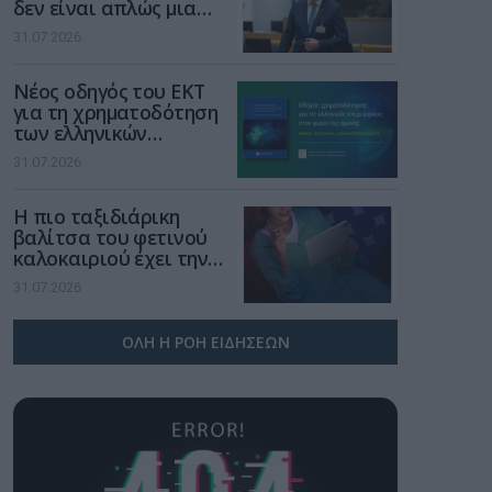
δεν είναι απλώς μια
νέα τεχνολογία, είναι
31.07.2026
μια νέα βιομηχανική
επανάσταση»
Νέος οδηγός του ΕΚΤ
για τη χρηματοδότηση
των ελληνικών
επιχειρήσεων στον
31.07.2026
χώρο της άμυνας
Η πιο ταξιδιάρικη
βαλίτσα του φετινού
καλοκαιριού έχει την
υπογραφή της Xiaomi
31.07.2026
ΟΛΗ Η ΡΟΗ ΕΙΔΗΣΕΩΝ