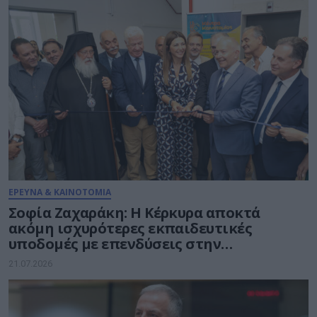
ΕΡΕΥΝΑ & ΚΑΙΝΟΤΟΜΙΑ
Σοφία Ζαχαράκη: Η Κέρκυρα αποκτά
ακόμη ισχυρότερες εκπαιδευτικές
υποδομές με επενδύσεις στην
καινοτομία, τη συμπερίληψη και το
21.07.2026
δημόσιο σχολείο