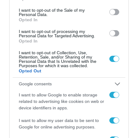
use your data for below specified purposes in below Google
Ελληνικού Μεσογειακού Πανεπιστημίου
consent section.
I want to opt-out of the Sale of my
Personal Data.
Καθηγητή Νικόλαο Κατσαράκη
και τον
Opted In
εκπρόσωπο του Πανεπιστημίου Κρήτης
I want to opt-out of processing my
Καθηγητή Μιχαήλ Παυλίδη.
Στη συνέχεια ο κ.
Personal Data for Targeted Advertising.
Opted In
Καλαφάτης επισκέφθηκε και ξεναγήθηκε
I want to opt-out of Collection, Use,
στις εγκαταστάσεις του
Αστεροσκοπείου
Retention, Sale, and/or Sharing of my
Personal Data that Is Unrelated with the
Σκίνακα
το οποίο αποτελεί κοινή ερευνητική
Purposes for which it was collected.
Opted Out
υποδομή του Πανεπιστημίου Κρήτης και του
Ιδρύματος Τεχνολογίας και Έρευνας (ΙΤΕ).
Google consents
I want to allow Google to enable storage
Την Τρίτη 19 Μαΐου ο Υφυπουργός Ανάπτυξης
related to advertising like cookies on web or
Σταύρος Καλαφάτης θα επισκεφθεί το
device identifiers in apps.
Ρέθυμνο
και θα έχει συνάντηση με τη
I want to allow my user data to be sent to
Διοίκηση και στελέχη του
Ινστιτούτου
Google for online advertising purposes.
Μεσογειακών Σπουδών του ΙΤΕ.
Στη