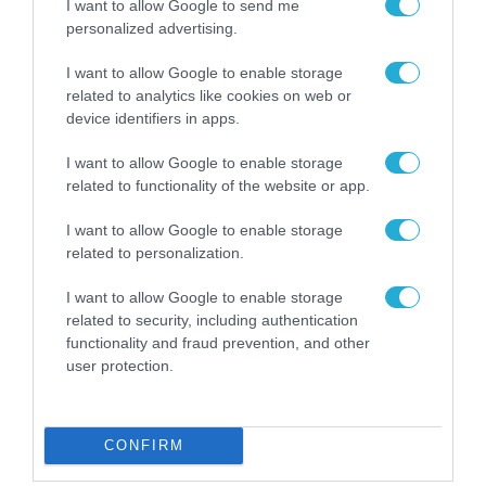
I want to allow Google to send me
συνέχεια θα απευθύνει χαιρετισμό στο
personalized advertising.
επιστημονικό συνέδριο
I want to allow Google to enable storage
Biotechnologia
2026
–
related to analytics like cookies on web or
The Biotech Meeting in Greece. Το απόγευμα ο
device identifiers in apps.
κ. Καλαφάτης θα επισκεφθεί στα
Χανιά
, τις
I want to allow Google to enable storage
νέες εγκαταστάσεις του
Ινστιτούτου
related to functionality of the website or app.
Γεωενέργειας του ΙΤΕ
και θα έχει συνάντηση
I want to allow Google to enable storage
με τη διοίκηση του Ινστιτούτου και τις
related to personalization.
Πρυτανικές Αρχές του Πολυτεχνείου
I want to allow Google to enable storage
Κρήτης.
related to security, including authentication
functionality and fraud prevention, and other
user protection.
TAGS:
ΙΤΕ
ΠΑΝΕΠΙΣΤΗΜΙΟ ΚΡΗΤΗΣ
ΣΤΑΥΡΟΣ ΚΑΛΑΦΑΤΗΣ
CONFIRM