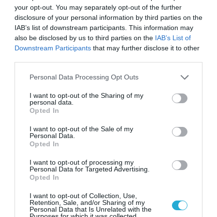
your opt-out. You may separately opt-out of the further
disclosure of your personal information by third parties on the
IAB’s list of downstream participants. This information may
also be disclosed by us to third parties on the
IAB’s List of
Downstream Participants
that may further disclose it to other
third parties.
Please note that this website/app uses one or more Google
Personal Data Processing Opt Outs
services and may gather and store information including but
not limited to your visit or usage behaviour. You may click to
I want to opt-out of the Sharing of my
personal data.
grant or deny consent to Google and its third-party tags to
Opted In
use your data for below specified purposes in below Google
consent section.
I want to opt-out of the Sale of my
Personal Data.
Opted In
I want to opt-out of processing my
Personal Data for Targeted Advertising.
Opted In
I want to opt-out of Collection, Use,
Retention, Sale, and/or Sharing of my
Personal Data that Is Unrelated with the
Purposes for which it was collected.