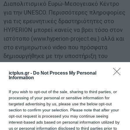
Διαπολιτισμικό Ευρώ-Μεσογειακό Κέντρο
για την UNESCO. Περισσότερες πληροφορίες
για τις ερευνητικές δραστηριότητες στο
ΗΥΡΕRION μπορεί κανείς να βρει τόσο στον
ιστότοπο (www.hyperion-project.eu.) αλλά και
στο ενημερωτικό video που πρόσφατα
δημιουργήθηκε με την υποστήριξη του
ευρωπαϊκού προγράμματος παρατήρησης
του περιβάλλοντος της γης Copernicus και
ictplus.gr -
Do Not Process My Personal
Information
του μη κερδοσκοπικού οργανισμού
Eurisy
.
If you wish to opt-out of the sale, sharing to third parties, or
TAGS:
processing of your personal or sensitive information for
HYPERION
UNESCO
ΕΘΝΙΚΟ ΜΕΤΣΟΒΙΟ
ΕΠΙΣΕΥ/
targeted advertising by us, please use the below opt-out
ΠΟΛΥΤΕΧΝΕΙΟ
ΕΜΠ
section to confirm your selection. Please note that after your
opt-out request is processed you may continue seeing
interest-based ads based on personal information utilized by
us or personal information disclosed to third parties prior to