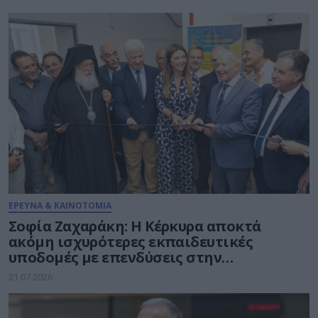
ΕΡΕΥΝΑ & ΚΑΙΝΟΤΟΜΙΑ
Σοφία Ζαχαράκη: Η Κέρκυρα αποκτά
ακόμη ισχυρότερες εκπαιδευτικές
υποδομές με επενδύσεις στην
καινοτομία, τη συμπερίληψη και το
21.07.2026
δημόσιο σχολείο