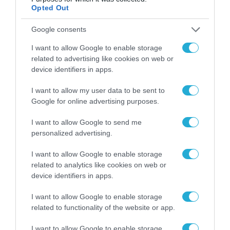
Opted Out
Google consents
I want to allow Google to enable storage
related to advertising like cookies on web or
device identifiers in apps.
ΡΟΗ ΕΙΔΗΣΕΩΝ
I want to allow my user data to be sent to
Google for online advertising purposes.
Το χρηματοδοτούμενο
από την ΕΕ έργο “The
I want to allow Google to send me
Gaming Police”
personalized advertising.
ενισχύει την ασφάλεια
31.07.2026
των παιδιών στο
διαδίκτυο
I want to allow Google to enable storage
ΑΑΔΕ: Διευκρινίσεις
related to analytics like cookies on web or
για τα πρόστιμα σε
device identifiers in apps.
παραβάσεις που
αφορούν τους ΦΗΜ
I want to allow Google to enable storage
31.07.2026
related to functionality of the website or app.
Σ. Καλαφάτης: «Η
I want to allow Google to enable storage