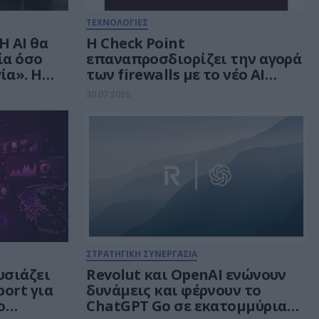
ΤΕΧΝΟΛΟΓΙΕΣ
Η AI θα
Η Check Point
ία όσο
επαναπροσδιορίζει την αγορά
ία». Η
των firewalls με το νέο AI
οσύνης
Network Firewall, που
30.07.2026
εξαλείφει τα «τυφλά σημεία»
της Τεχνητής Νοημοσύνης σε
κάθε δίκτυο
ΣΤΡΑΤΗΓΙΚΗ ΣΥΝΕΡΓΑΣΙΑ
υσιάζει
Revolut και OpenAI ενώνουν
port για
δυνάμεις και φέρνουν το
ο
ChatGPT Go σε εκατομμύρια