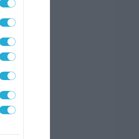
ύλου
πό
ρμα