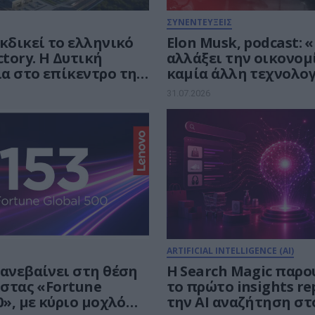
ΣΥΝΕΝΤΕΥΞΕΙΣ
κδικεί το ελληνικό
Elon Musk, podcast: «
ctory. Η Δυτική
αλλάξει την οικονομ
α στο επίκεντρο της
καμία άλλη τεχνολογ
ής μάχης των 30 δισ.
εποχή της υπερνοημ
31.07.2026
 την Τεχνητή
έρχεται.
νη
ARTIFICIAL INTELLIGENCE (AI)
 ανεβαίνει στη θέση
Η Search Magic παρο
ίστας «Fortune
το πρώτο insights re
0», με κύριο μοχλό
την AI αναζήτηση στ