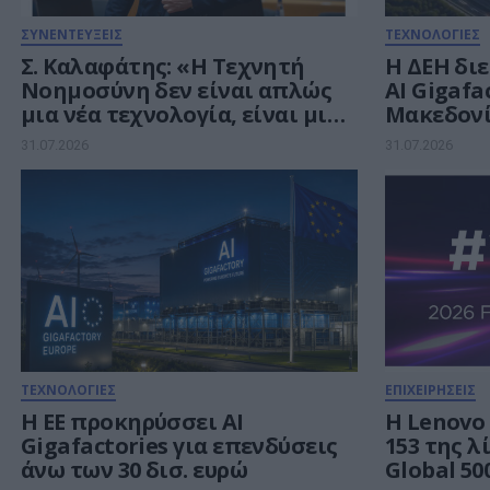
ΣΥΝΕΝΤΕΥΞΕΙΣ
ΤΕΧΝΟΛΟΓΙΕΣ
Σ. Καλαφάτης: «Η Τεχνητή
Η ΔΕΗ διε
Νοημοσύνη δεν είναι απλώς
AI Gigafa
μια νέα τεχνολογία, είναι μια
Μακεδονί
νέα βιομηχανική
ευρωπαϊκ
31.07.2026
31.07.2026
επανάσταση»
ευρώ για
Νοημοσύ
ΤΕΧΝΟΛΟΓΙΕΣ
ΕΠΙΧΕΙΡΗΣΕΙΣ
Η ΕΕ προκηρύσσει AI
Η Lenovo
Gigafactories για επενδύσεις
153 της λ
άνω των 30 δισ. ευρώ
Global 50