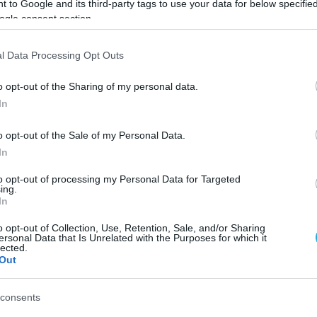
 to Google and its third-party tags to use your data for below specifi
ogle consent section.
 κακόβουλο περιεχόμενο, ορατό ή κρυμμένο σε 
l Data Processing Opt Outs
α επηρεάσει την απάντηση ενός εργαλείου ΤΝ κα
ανητικούς συνδέσμους, μεταμφιεσμένους ως
o opt-out of the Sharing of my personal data.
είς προειδοποιήσεις και κουμπιά «επαλήθευσης
In
εση στο κινητό του χρήστη. Για αυτό συνιστάτα
o opt-out of the Sale of my Personal Data.
In
ού της Ευρωπαϊκής Ένωσης για την
to opt-out of processing my Personal Data for Targeted
ing.
των επιθέσεων phishing αξιοποιεί σήμερα
In
Ν
, ενώ καταγράφεται σημαντική αύξηση των
o opt-out of Collection, Use, Retention, Sale, and/or Sharing
ersonal Data that Is Unrelated with the Purposes for which it
εία ΤΝ.
Η εμπιστοσύνη που αποδίδει ο χρήστης 
lected.
Out
α κινδύνου, εφόσον δεν συνοδεύεται από
consents