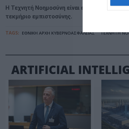
Η Τεχνητή Νοημοσύνη είναι εργαλείο παραγ
τεκμήριο εμπιστοσύνης.
TAGS:
ΕΘΝΙΚΗ ΑΡΧΗ ΚΥΒΕΡΝΟΑΣΦΑΛΕΙΑΣ
ΤΕΧΝΗΤΗ Ν
ARTIFICIAL INTELLIG