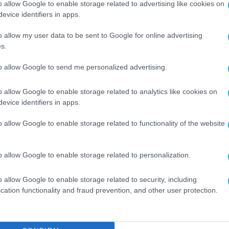
ι:
o allow Google to enable storage related to advertising like cookies on
evice identifiers in apps.
ονται σε περιλήψεις που έχουν παραχθεί από
o allow my user data to be sent to Google for online advertising
ρίς ανεξάρτητη επιβεβαίωση μέσω επίσημου δια
s.
to allow Google to send me personalized advertising.
νίζονται σε περιεχόμενο που έχει παραχθεί α
o allow Google to enable storage related to analytics like cookies on
ευμένης προέλευσης, ιδίως όταν οδηγούν σε φό
evice identifiers in apps.
o allow Google to enable storage related to functionality of the website
 OTP, στοιχεία ταυτοποίησης) σε σελίδες που
αλείου ΤΝ.
o allow Google to enable storage related to personalization.
in του φορέα ή της υπηρεσίας πριν από
o allow Google to enable storage related to security, including
cation functionality and fraud prevention, and other user protection.
ιας, ενημερώνουμε άμεσα την αρμόδια ομάδα
ληροφορικής του οργανισμού.