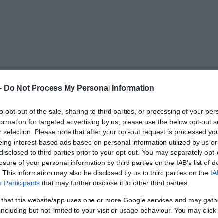
οσύνης (ΤΝ) να μας συνοψίσει μια ιστοσελίδα,
 -
Do Not Process My Personal Information
ο… Δεν είναι πάντα. Και αυτό αλλάζει τον τρόπ
κές απάτες τύπου “phishing”, έχοντας πάντα κα
to opt-out of the sale, sharing to third parties, or processing of your per
 παραγωγικότητας και όχι εμπιστοσύνης.
formation for targeted advertising by us, please use the below opt-out s
r selection. Please note that after your opt-out request is processed y
eing interest-based ads based on personal information utilized by us or
ς, οι επιθέσεις κοινωνικής μηχανικής εισέρχο
disclosed to third parties prior to your opt-out. You may separately opt-
ι από εργαλεία ΤΝ (AI-assisted
workflows),
όπω
losure of your personal information by third parties on the IAB’s list of
. This information may also be disclosed by us to third parties on the
IA
εχομένου. Πρόσφατες αναλύσεις της διεθνούς
Participants
that may further disclose it to other third parties.
ικές έμμεσης εισαγωγής εντολών (indirect pro
 that this website/app uses one or more Google services and may gath
ου. Το phishing προσπερνά το πεδίο των email κα
including but not limited to your visit or usage behaviour. You may click 