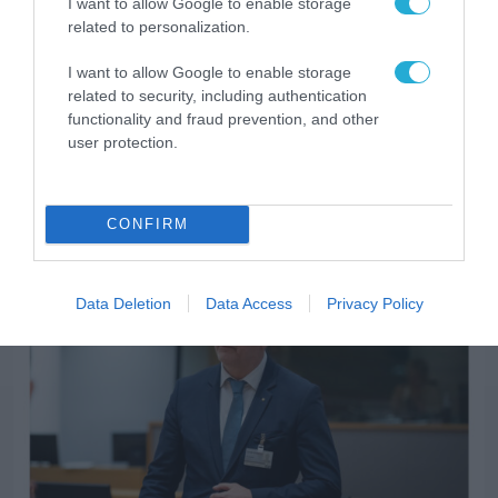
I want to allow Google to enable storage
related to personalization.
I want to allow Google to enable storage
related to security, including authentication
functionality and fraud prevention, and other
user protection.
ARTIFICIAL INTELLIGENCE (AI)
CONFIRM
Data Deletion
Data Access
Privacy Policy