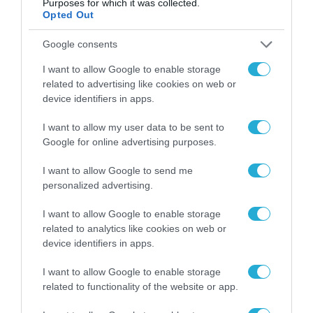
Purposes for which it was collected.
νέα τεχνολογία, είναι
31.07.2026
Opted Out
μια νέα βιομηχανική
επανάσταση»
Google consents
Νέος οδηγός του ΕΚΤ
για τη χρηματοδότηση
I want to allow Google to enable storage
των ελληνικών
related to advertising like cookies on web or
επιχειρήσεων στον
31.07.2026
device identifiers in apps.
χώρο της άμυνας
Η πιο ταξιδιάρικη
I want to allow my user data to be sent to
βαλίτσα του φετινού
Google for online advertising purposes.
καλοκαιριού έχει την
υπογραφή της Xiaomi
I want to allow Google to send me
31.07.2026
personalized advertising.
ΟΛΗ Η ΡΟΗ ΕΙΔΗΣΕΩΝ
I want to allow Google to enable storage
related to analytics like cookies on web or
device identifiers in apps.
I want to allow Google to enable storage
related to functionality of the website or app.