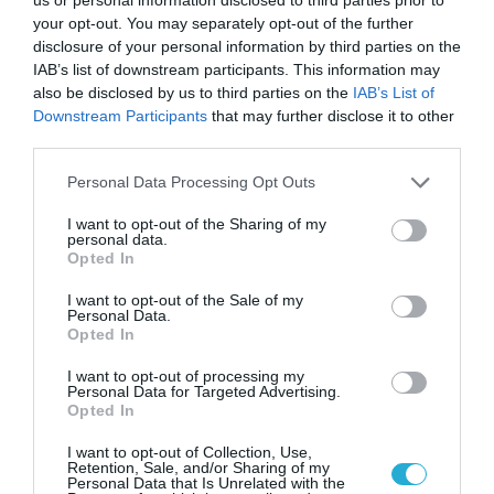
your opt-out. You may separately opt-out of the further
disclosure of your personal information by third parties on the
IAB’s list of downstream participants. This information may
also be disclosed by us to third parties on the
IAB’s List of
Downstream Participants
that may further disclose it to other
third parties.
ΡΟΗ ΕΙΔΗΣΕΩΝ
Please note that this website/app uses one or more Google
Personal Data Processing Opt Outs
Το χρηματοδοτούμενο
services and may gather and store information including but
από την ΕΕ έργο “The
not limited to your visit or usage behaviour. You may click to
I want to opt-out of the Sharing of my
Gaming Police”
personal data.
grant or deny consent to Google and its third-party tags to
ενισχύει την ασφάλεια
Opted In
31.07.2026
use your data for below specified purposes in below Google
των παιδιών στο
consent section.
διαδίκτυο
I want to opt-out of the Sale of my
ΑΑΔΕ: Διευκρινίσεις
Personal Data.
Opted In
για τα πρόστιμα σε
παραβάσεις που
I want to opt-out of processing my
αφορούν τους ΦΗΜ
31.07.2026
Personal Data for Targeted Advertising.
Opted In
Σ. Καλαφάτης: «Η
I want to opt-out of Collection, Use,
Τεχνητή Νοημοσύνη
Retention, Sale, and/or Sharing of my
δεν είναι απλώς μια
Personal Data that Is Unrelated with the