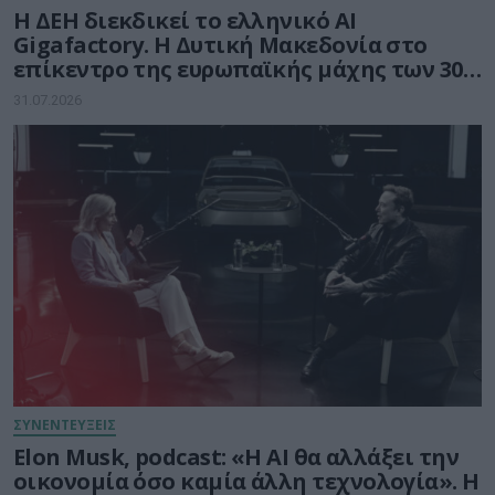
Η ΔΕΗ διεκδικεί το ελληνικό AI
Gigafactory. Η Δυτική Μακεδονία στο
επίκεντρο της ευρωπαϊκής μάχης των 30
δισ. ευρώ για την Τεχνητή Νοημοσύνη
31.07.2026
ΣΥΝΕΝΤΕΥΞΕΙΣ
Elon Musk, podcast: «Η AI θα αλλάξει την
οικονομία όσο καμία άλλη τεχνολογία». Η