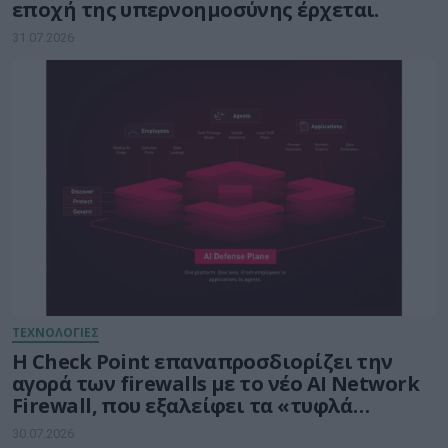
εποχή της υπερνοημοσύνης έρχεται.
31.07.2026
ΤΕΧΝΟΛΟΓΙΕΣ
Η Check Point επαναπροσδιορίζει την
αγορά των firewalls με το νέο AI Network
Firewall, που εξαλείφει τα «τυφλά
σημεία» της Τεχνητής Νοημοσύνης σε
30.07.2026