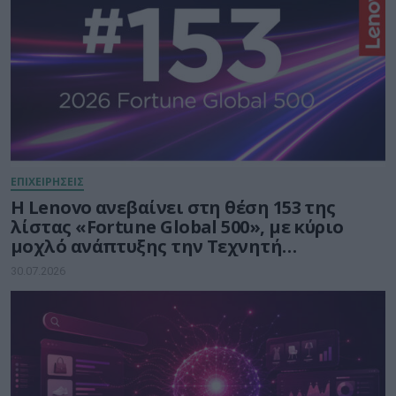
ΕΠΙΧΕΙΡΗΣΕΙΣ
Η Lenovo ανεβαίνει στη θέση 153 της
λίστας «Fortune Global 500», με κύριο
μοχλό ανάπτυξης την Τεχνητή
Νοημοσύνη
30.07.2026