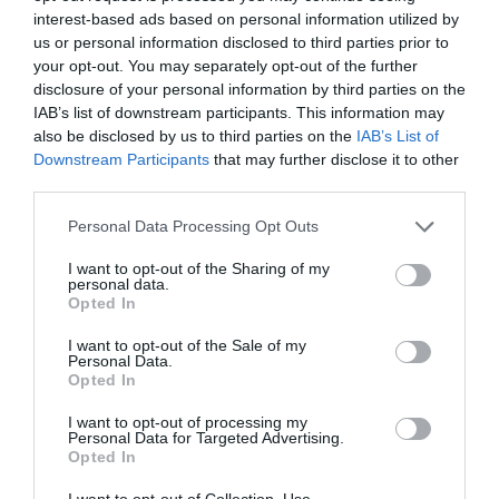
interest-based ads based on personal information utilized by
στο τοπικό οικοσύστημα μέσα από
us or personal information disclosed to third parties prior to
συνεργασίες με κορυφαίες ελληνικές
your opt-out. You may separately opt-out of the further
disclosure of your personal information by third parties on the
εταιρείες, όπως οι Skroutz, efood, Public και
IAB’s list of downstream participants. This information may
Plaisio. Μέσω της ενσωμάτωσης του Revolut
also be disclosed by us to third parties on the
IAB’s List of
Downstream Participants
that may further disclose it to other
Pay στη διαδικασία ολοκλήρωσης αγοράς
third parties.
των συνεργαζόμενων επιχειρήσεων, η
Please note that this website/app uses one or more Google
Personal Data Processing Opt Outs
εταιρεία συμβάλλει στην περαιτέρω
services and may gather and store information including but
αναβάθμιση των ψηφιακών πληρωμών,
not limited to your visit or usage behaviour. You may click to
I want to opt-out of the Sharing of my
personal data.
grant or deny consent to Google and its third-party tags to
προσφέροντας μια γρήγορη, ασφαλή και
Opted In
use your data for below specified purposes in below Google
απρόσκοπτη εμπειρία αγορών σε
consent section.
I want to opt-out of the Sale of my
εκατομμύρια καταναλωτές στην Ελλάδα, ενώ
Personal Data.
Opted In
παράλληλα διερευνά νέες ευκαιρίες για
I want to opt-out of processing my
ακόμη δυναμικότερη παρουσία στη χώρα.
Personal Data for Targeted Advertising.
Opted In
TAGS:
REVOLUT
I want to opt-out of Collection, Use,