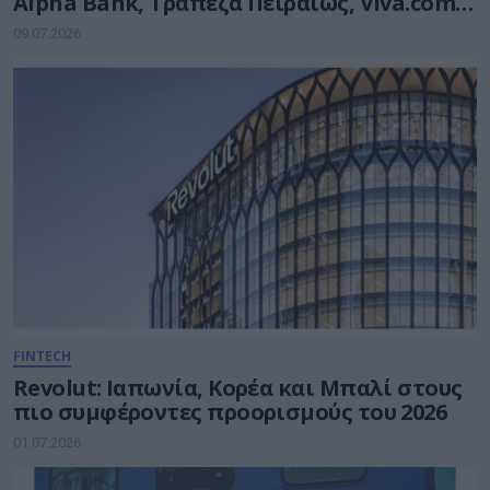
Alpha Bank, Τράπεζα Πειραιώς, Viva.com
και Visa
09.07.2026
FINTECH
Revolut: Ιαπωνία, Κορέα και Μπαλί στους
πιο συμφέροντες προορισμούς του 2026
01.07.2026