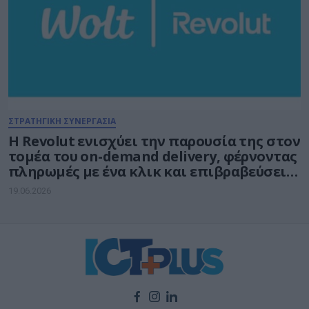
ΣΤΡΑΤΗΓΙΚΗ ΣΥΝΕΡΓΑΣΙΑ
Η Revolut ενισχύει την παρουσία της στον
τομέα του on-demand delivery, φέρνοντας
πληρωμές με ένα κλικ και επιβραβεύσεις
στους πελάτες της Wolt
19.06.2026