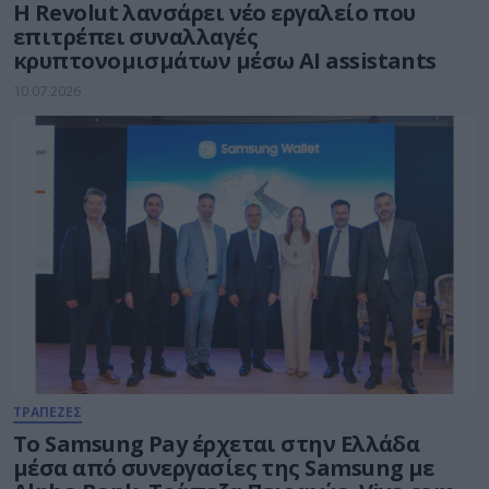
Η Revolut λανσάρει νέο εργαλείο που
επιτρέπει συναλλαγές
κρυπτονομισμάτων μέσω AI assistants
10.07.2026
ΤΡΑΠΕΖΕΣ
Το Samsung Pay έρχεται στην Ελλάδα
μέσα από συνεργασίες της Samsung με