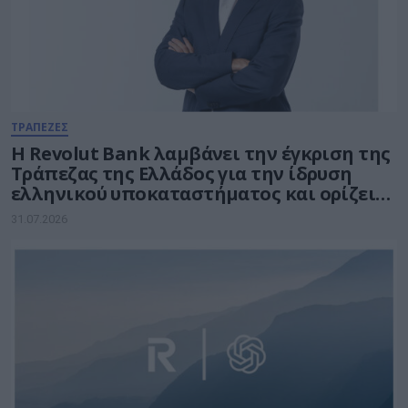
ΤΡΑΠΕΖΕΣ
Η Revolut Bank λαμβάνει την έγκριση της
Τράπεζας της Ελλάδος για την ίδρυση
ελληνικού υποκαταστήματος και ορίζει
τον Βασίλη Αμεράνη Γενικό Διευθυντή
31.07.2026