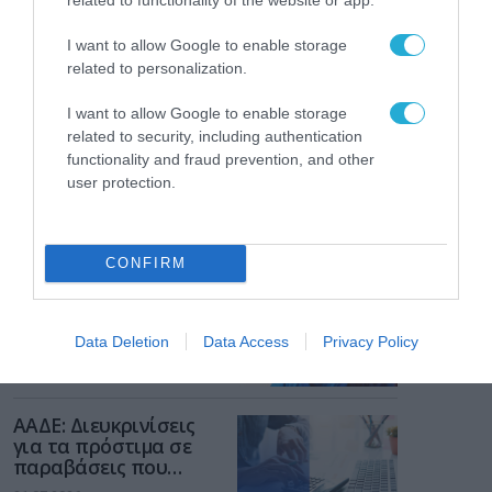
I want to allow Google to enable storage
related to personalization.
I want to allow Google to enable storage
related to security, including authentication
functionality and fraud prevention, and other
user protection.
ΡΟΗ ΕΙΔΗΣΕΩΝ
CONFIRM
Το χρηματοδοτούμενο
από την ΕΕ έργο “The
Gaming Police”
Data Deletion
Data Access
Privacy Policy
ενισχύει την ασφάλεια
31.07.2026
των παιδιών στο
διαδίκτυο
ΑΑΔΕ: Διευκρινίσεις
για τα πρόστιμα σε
παραβάσεις που
αφορούν τους ΦΗΜ