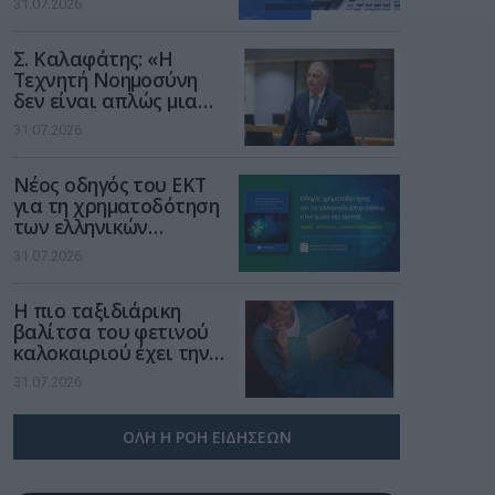
31.07.2026
Σ. Καλαφάτης: «Η
Τεχνητή Νοημοσύνη
δεν είναι απλώς μια
νέα τεχνολογία, είναι
31.07.2026
μια νέα βιομηχανική
επανάσταση»
Νέος οδηγός του ΕΚΤ
για τη χρηματοδότηση
των ελληνικών
επιχειρήσεων στον
31.07.2026
χώρο της άμυνας
Η πιο ταξιδιάρικη
βαλίτσα του φετινού
καλοκαιριού έχει την
υπογραφή της Xiaomi
31.07.2026
ΟΛΗ Η ΡΟΗ ΕΙΔΗΣΕΩΝ