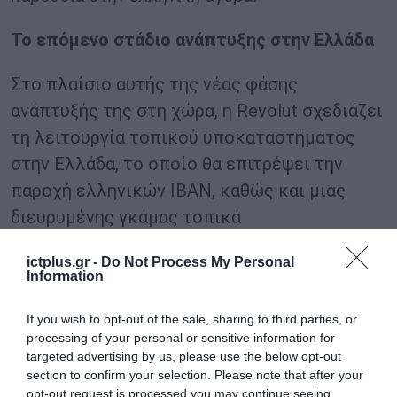
Το επόμενο στάδιο ανάπτυξης στην Ελλάδα
Στο πλαίσιο αυτής της νέας φάσης
ανάπτυξής της στη χώρα, η Revolut σχεδιάζει
τη λειτουργία τοπικού υποκαταστήματος
στην Ελλάδα, το οποίο θα επιτρέψει την
παροχή ελληνικών IBAN, καθώς και μιας
διευρυμένης γκάμας τοπικά
προσαρμοσμένων τραπεζικών υπηρεσιών. Η
ictplus.gr -
Do Not Process My Personal
εξέλιξη αυτή αναμένεται να ενισχύσει
Information
περαιτέρω τη θέση της Revolut ως
If you wish to opt-out of the sale, sharing to third parties, or
καθημερινού τραπεζικού συνεργάτη για
processing of your personal or sensitive information for
ιδιώτες και επιχειρήσεις.
targeted advertising by us, please use the below opt-out
section to confirm your selection. Please note that after your
Παράλληλα, η εταιρεία συνεχίζει να επενδύει
opt-out request is processed you may continue seeing