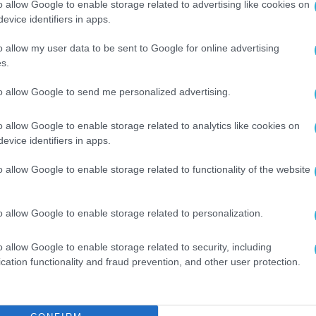
o allow Google to enable storage related to advertising like cookies on
και
«Η Υγεία Επιστρέφει Σπίτι»
, οι οποίες
evice identifiers in apps.
 σε ένα δυναμικό δίκτυο επιστροφής, ανταλλαγής
o allow my user data to be sent to Google for online advertising
ής ουσιαστικού αντικτύπου για τη χώρα.
s.
λητισμού, Σοφία Ζαχαράκη
επεσήμανε τη σημασί
to allow Google to send me personalized advertising.
 του εξωτερικού που επιδιώκουν να διατηρούν
o allow Google to enable storage related to analytics like cookies on
 Υπουργός τόνισε, επίσης, ότι η σχέση με τη
evice identifiers in apps.
ελούν μια πολύ καλή βάση προς αυτή την
o allow Google to enable storage related to functionality of the website
γός Εθνικής Οικονομίας και Οικονομικών Γιώργ
o allow Google to enable storage related to personalization.
στοκλέους, η Γενική Γραμματέας Απόδημου
o allow Google to enable storage related to security, including
 Μυρογιάννη, ο Διοικητής της Εθνικής Αρχής
cation functionality and fraud prevention, and other user protection.
 Ειδικός Γραμματέας Μακροπρόθεσμου Σχεδιασ
τρογεωργίου.