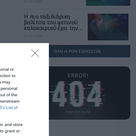
31.07.2026
χώρο της άμυνας
Η πιο ταξιδιάρικη
βαλίτσα του φετινού
καλοκαιριού έχει την
υπογραφή της Xiaomi
31.07.2026
ΟΛΗ Η ΡΟΗ ΕΙΔΗΣΕΩΝ
τας
όσμιο
sonal or
α,
ection to
ou may
 personal
out of the
στην
 downstream
B’s List of
ισε
er and store
to grant or
αι