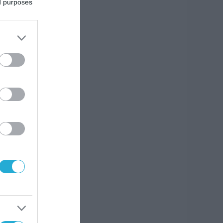
ed purposes
προς
k:
άς
ς