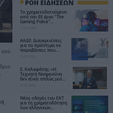
ΡΟΗ ΕΙΔΗΣΕΩΝ
Το χρηματοδοτούμενο
από την ΕΕ έργο “The
Gaming Police”
ενισχύει την ασφάλεια
31.07.2026
των παιδιών στο
διαδίκτυο
ΑΑΔΕ: Διευκρινίσεις
για τα πρόστιμα σε
παραβάσεις που
, από
αφορούν τους ΦΗΜ
31.07.2026
δριο
Σ. Καλαφάτης: «Η
Τεχνητή Νοημοσύνη
h
δεν είναι απλώς μια
νέα τεχνολογία, είναι
31.07.2026
μια νέα βιομηχανική
επανάσταση»
Νέος οδηγός του ΕΚΤ
κή
για τη χρηματοδότηση
των ελληνικών
επιχειρήσεων στον