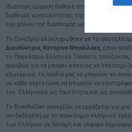
Ιδιαίτερη έμφαση δόθηκε στις θεματικές της
διεθνούς κινητικότητας, της τεχνητής νοημοσ
του ρόλου της διασποράς ως στρατηγικού δικ
Το Συνέδριο ολοκληρώθηκε με τα αποτελέσμ
Διευθύντρια, Κατερίνα Μπαλιλάκη
, όπου αναδ
το Παγκόσμιο Ελληνικό Ταλέντο, τονίζοντας
ακριβώς για να μπορεί κάποιος να υποστηρίζ
εξωτερικό, τα παιδιά μας να μπορούν να απο
σε κάθε περίπτωση να μπορούν να επιστρέφο
τον Ελληνισμό ως ταυτότητα και ως συναίσθ
Το BrainReGain συνεχίζει να εργάζεται για μ
συνδεδεμένη με το παγκόσμιο ελληνικό ταλέν
των Ελλήνων σε δύναμη και γέφυρα δημιουργί