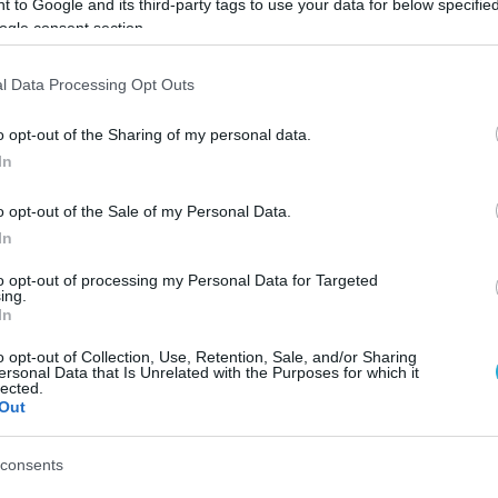
 to Google and its third-party tags to use your data for below specifi
. Όταν οι δεσμοί αυτοί μετατρέπονται σε
ogle consent section.
προοπτική, η μνήμη γίνεται ευθύνη και η αγάπη 
l Data Processing Opt Outs
o opt-out of the Sharing of my personal data.
υλιανός Πρεβελάκης
, Ομότιμος Καθηγητής
In
, με θέμα «Από το Brain Drain στο Brain Networ
υ». Αφού περιέγραψε πώς η έννοια της διασπορ
o opt-out of the Sale of my Personal Data.
In
ε αδιαπραγμάτευτα ότι η διασπορική φύση του
to opt-out of processing my Personal Data for Targeted
ing.
In
 για την αξιοποίηση του παγκόσμιου ελληνικού
o opt-out of Collection, Use, Retention, Sale, and/or Sharing
τημα κρίσιμους stakeholders: εκπροσώπους τη
ersonal Data that Is Unrelated with the Purposes for which it
lected.
κής κοινότητας, της ελληνικής διασποράς, της
Out
εχνολογίας, της έρευνας και της νέας γενιάς.
consents
της Πρωτοβουλίας, μέσα από τις δράσεις