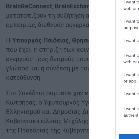
I want t
BrainReConnect
,
BrainExchange
,
BrainExplore
web or d
μετατοπίζουν τη συζήτηση από το brain drain
I want t
εμπειρίας, διεθνούς συνεργασίας και παραγωγ
purpose
Η
Υπουργός Παιδείας, Θρησκευμάτων και Αθ
I want 
που έχει η στήριξη των κοινοτήτων Ελλήνων
I want t
ενεργούς τους δεσμούς τους με την Ελλάδα. Η
web or d
γλώσσα και η σύνδεση με τον πολιτισμό αποτ
I want t
κατεύθυνση.
or app.
Στο Συνέδριο συμμετείχαν επίσης ο Υφυπουρ
I want t
Κώτσηρας, ο Υφυπουργός Υγείας Μάριος Θεμι
I want t
Ελληνισμού και Δημόσιας Διπλωματίας Μάιρα
authenti
Κυβερνοασφάλειας Μιχάλης Μπλέτσας, και ο
της Προεδρίας της Κυβέρνησης, Ιωάννης Μασ