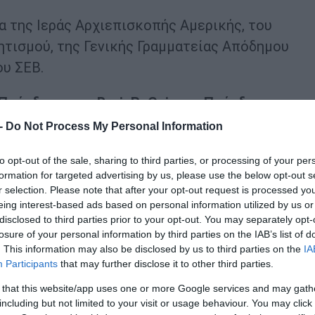
α της Ιεράς Αρχιεπισκοπής Αμερικής, του
ητισμού, της Γενικής Γραμματείας Απόδημου
ου ΣΕΒ.
Πρόεδρος του BrainReGain και Πρόεδρος του
Δράσει»,
Κωνσταντίνος Κεσεντές, παρουσιάζον
 -
Do Not Process My Personal Information
ο προσεγγίζει τη σχέση της Ελλάδας με το παγκ
to opt-out of the sale, sharing to third parties, or processing of your per
ου ξεκινά από τη νέα γενιά και την εξωστρέφει
formation for targeted advertising by us, please use the below opt-out s
 και τη συνεργασία και μπορεί να οδηγήσει
r selection. Please note that after your opt-out request is processed y
eing interest-based ads based on personal information utilized by us or
α. Όπως σημειώθηκε στον
χαιρετισμό
του
κ.
disclosed to third parties prior to your opt-out. You may separately opt-
 μεγάλης εθνικής προσπάθειας: να επιστρέψουν 
losure of your personal information by third parties on the IAB’s list of
 της οικονομικής κρίσης».
. This information may also be disclosed by us to third parties on the
IA
Participants
that may further disclose it to other third parties.
. Ελπιδοφόρος
στον χαιρετισμό του υπογράμμ
 that this website/app uses one or more Google services and may gath
including but not limited to your visit or usage behaviour. You may click 
ρηκτους δεσμούς με τη γλώσσα, τον πολιτισμό κ