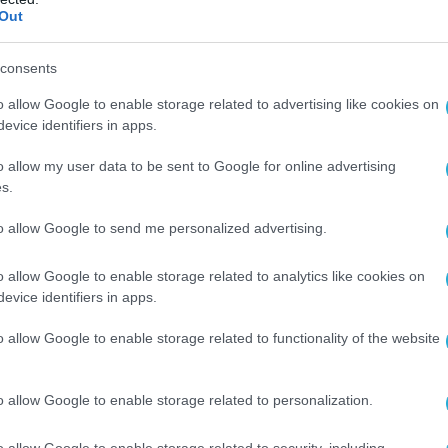
Out
ιείται από πολλά συστήματα, εμείς έχουμε πάει έ
ης και τη ροή των ενεργειών που πραγματοποιεί
consents
 προσφέροντας στους χρήστες πλήρη διαφάνεια κα
o allow Google to enable storage related to advertising like cookies on
.
evice identifiers in apps.
ει μια σειρά από προηγμένες λειτουργίες και
o allow my user data to be sent to Google for online advertising
s.
 καλύπτουν τις σύνθετες ανάγκες των σύγχρονω
to allow Google to send me personalized advertising.
 εγγράφων:
Δίνει στους χρήστες την ευελιξία ν
o allow Google to enable storage related to analytics like cookies on
evice identifiers in apps.
 την genAI, απλοποιώντας τη διαδικασία
o allow Google to enable storage related to functionality of the website
ι την απρόσκοπτη εξαγωγή δεδομένων που
ail και σε διαφάνειες PowerPoint, αλλά και
o allow Google to enable storage related to personalization.
um χρήστες να χρησιμοποιούν πρότυπα
o allow Google to enable storage related to security, including