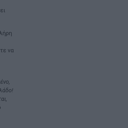
ει
λήρη
τε να
ένο,
λάδο!
αι,
ό