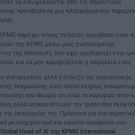
ήστες να επωφελούνται από τις σημαντικές
χοντας πρόσβαση σε μια πλατφόρμα που παραμέν
γίας.
 KPMG παρέχει στους πελάτες πρόσβαση στην π
ογιών της KPMG μέσω μιας ενοποιημένης
ς της Microsoft, που έχει σχεδιαστεί έτσι ώσ
ατών και να μην παραβιάζεται η ασφάλειά τους.
ώς ένα εργαλείο, αλλά η εξέλιξη της φορολογικής
χνητής Νοημοσύνης είναι πλέον πλήρως ενσωματωμ
στοσύνης που θεωρώ ότι είναι το κορυφαίο στον κ
ύνη, αλλά αποκαλύπτουμε τον τρόπο που σκέφτετ
της λειτουργίας της. Πρόκειται για ένα σημαντικ
ακό μετασχηματισμό και είμαστε περήφανοι που
Global Head of AI της KPMG International.