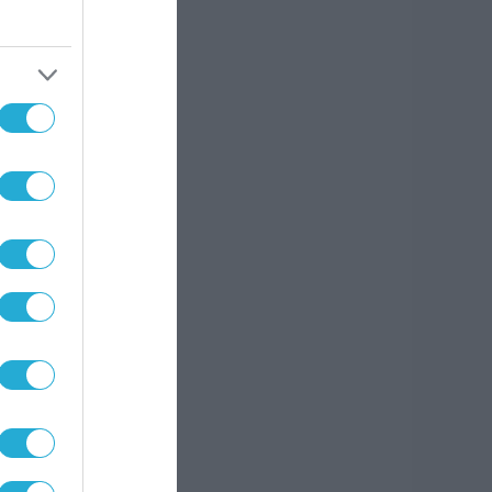
να
 η
ι
ν
α