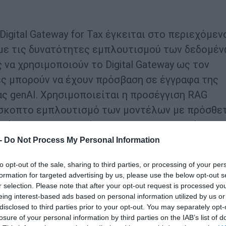
gital Gateway for Tax έγκειται στο περιεχόμεν
 με τις δυνατότητες εμπλουτισμού των δεδομέν
 να χρησιμοποιούν το Digital Gateway ως τον
ες μπορούν να έχουν πρόσβαση σε έγγραφα της
ς genAI. Χρησιμοποιείται η προσέγγιση RAG
πρόσκοπτο εμπλουτισμό των μοντέλων με πρόσθε
ορίες που αξιοποιούνται για την παραγωγή των
 αποκλειστική αυτή λύση της KPMG διαθέτει
 -
Do Not Process My Personal Information
παρέχοντας λεπτομερείς περιγραφές των τρόπω
to opt-out of the sale, sharing to third parties, or processing of your per
ί απαντήσεις και μεγαλύτερη διαφάνεια σχετικ
formation for targeted advertising by us, please use the below opt-out s
ιεί στο παρασκήνιο. Ταυτόχρονα παρατίθεται
r selection. Please note that after your opt-out request is processed y
eing interest-based ads based on personal information utilized by us or
ία που παραδίδεται και περιλαμβάνονται
disclosed to third parties prior to your opt-out. You may separately opt-
η στη διαδικασία, ενώ η εστίαση μετατοπίζετα
losure of your personal information by third parties on the IAB’s list of