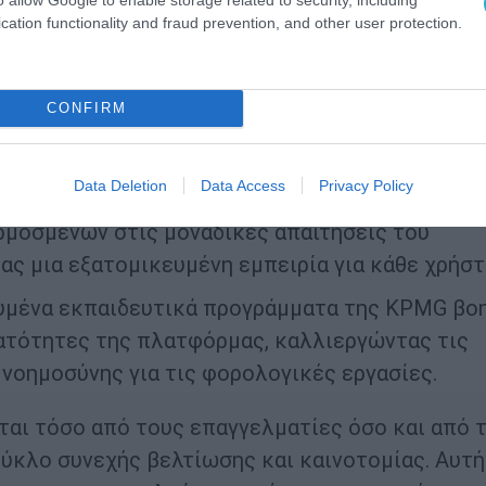
cation functionality and fraud prevention, and other user protection.
νικούς βοηθούς, τόσο προ-διαμορφωμένους όσ
ιρά εργασιών, από έρευνα των κανονισμών έως
CONFIRM
αδεικνύοντας την προσαρμοστικότητα της
τουργίες.
Data Deletion
Data Access
Privacy Policy
αστείτε με την KPMG για την ανάπτυξη
μοσμένων στις μοναδικές απαιτήσεις του
ς μια εξατομικευμένη εμπειρία για κάθε χρήστ
υμένα εκπαιδευτικά προγράμματα της KPMG βο
νατότητες της πλατφόρμας, καλλιεργώντας τις
 νοημοσύνης για τις φορολογικές εργασίες.
ίται τόσο από τους επαγγελματίες όσο και από 
ύκλο συνεχής βελτίωσης και καινοτομίας. Αυτή