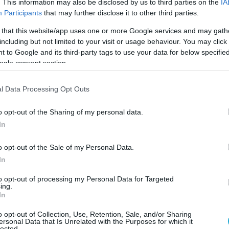
. This information may also be disclosed by us to third parties on the
IA
α στο πλαίσιο της καινοτομίας, παγιώνοντας τ
Participants
that may further disclose it to other third parties.
 that this website/app uses one or more Google services and may gath
including but not limited to your visit or usage behaviour. You may click 
ολίτης, Partner, Tax της KPMG στην Ελλάδα
,
 to Google and its third-party tags to use your data for below specifi
ι «
Εδώ και λίγα χρόνια έχουν μπει στη ζωή μας οι
ogle consent section.
λατφόρμες που απλοποιούν σύνθετες διαδικασίες
l Data Processing Opt Outs
 και ενισχύουν το ρόλο του λογιστηρίου και του
ύ τμήματος μέσα σε ένα οργανισμό. H KPMG
o opt-out of the Sharing of my personal data.
 για ακόμα μια φορά ενσωματώνοντας τεχνολογίε
In
ιακή της πλατφόρμα το Digital Gateway παρέχοντ
o opt-out of the Sale of my Personal Data.
ς δυνατότητες αξιοποίησης των δεδομένων που
In
ο λογιστήριο προς όφελος όλου του οργανισμού».
to opt-out of processing my Personal Data for Targeted
ing.
Gateway for Tax είναι μια δοκιμασμένη και αξιόπιστ
In
μοσύνης είναι πλέον πλήρως ενσωματωμένο και όχ
o opt-out of Collection, Use, Retention, Sale, and/or Sharing
ersonal Data that Is Unrelated with the Purposes for which it
ad Brown, Global Head of Tax Technology της 
lected.