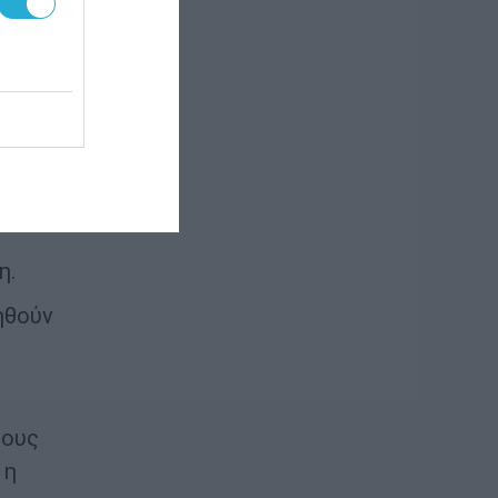
ο και
η.
ηθούν
τους
 η