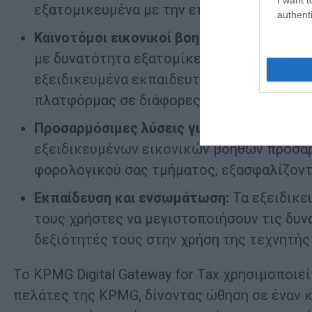
εξατομικευμένα με την επωνυμία τους.
authenti
Καινοτόμοι εικονικοί βοηθοί:
Παρέχει εικο
με δυνατότητα εξατομίκευσης, για μια σε
εξειδικευμένα εκπαιδευτικά εργαλεία, αν
πλατφόρμας σε διάφορες φορολογικές λει
Προσαρμόσιμες λύσεις για ομάδες:
Συνεργ
εξειδικευμένων εικονικών βοηθών προσαρ
φορολογικού σας τμήματος, εξασφαλίζοντα
Εκπαίδευση και ενσωμάτωση:
Τα εξειδικε
τους χρήστες να μεγιστοποιήσουν τις δυ
δεξιότητές τους στην χρήση της τεχνητής
Το KPMG Digital Gateway for Tax χρησιμοποιε
πελάτες της KPMG, δίνοντας ώθηση σε έναν κ