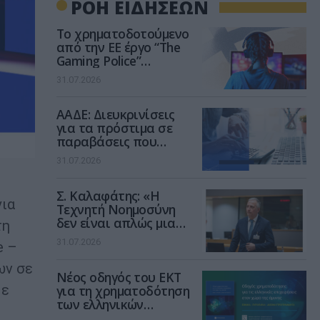
ΡΟΗ ΕΙΔΗΣΕΩΝ
Το χρηματοδοτούμενο
από την ΕΕ έργο “The
Gaming Police”
ενισχύει την ασφάλεια
31.07.2026
των παιδιών στο
διαδίκτυο
ΑΑΔΕ: Διευκρινίσεις
για τα πρόστιμα σε
παραβάσεις που
αφορούν τους ΦΗΜ
31.07.2026
Σ. Καλαφάτης: «Η
για
Τεχνητή Νοημοσύνη
δεν είναι απλώς μια
τη
νέα τεχνολογία, είναι
31.07.2026
e –
μια νέα βιομηχανική
επανάσταση»
ων σε
Νέος οδηγός του ΕΚΤ
με
για τη χρηματοδότηση
των ελληνικών
επιχειρήσεων στον