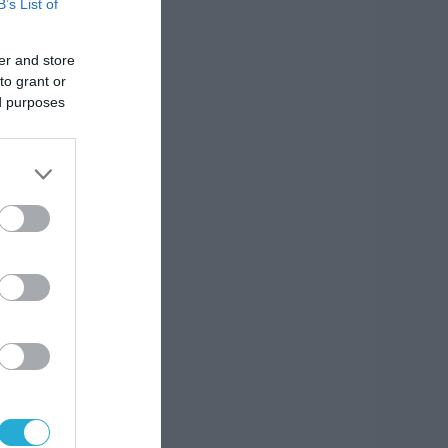
B’s List of
ην
er and store
to grant or
ed purposes
ς Gen
ας
η
ι μια
KPMG