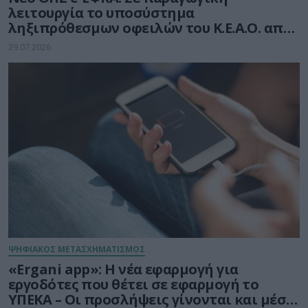
λειτουργία το υποσύστημα
ληξιπρόθεσμων οφειλών του Κ.Ε.Α.Ο. από
10 Αυγούστου 2026
29.07.2026
ΨΗΦΙΑΚΟΣ ΜΕΤΑΣΧΗΜΑΤΙΣΜΟΣ
«Ergani app»: Η νέα εφαρμογή για
εργοδότες που θέτει σε εφαρμογή το
ΥΠΕΚΑ – Οι προσλήψεις γίνονται και μέσω