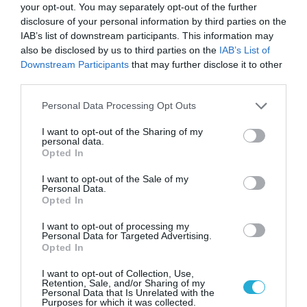
your opt-out. You may separately opt-out of the further
disclosure of your personal information by third parties on the
IAB’s list of downstream participants. This information may
also be disclosed by us to third parties on the
IAB’s List of
Downstream Participants
that may further disclose it to other
ΡΟΗ ΕΙΔΗΣΕΩΝ
third parties.
Το χρηματοδοτούμενο
Please note that this website/app uses one or more Google
Personal Data Processing Opt Outs
από την ΕΕ έργο “The
services and may gather and store information including but
Gaming Police”
not limited to your visit or usage behaviour. You may click to
I want to opt-out of the Sharing of my
personal data.
ενισχύει την ασφάλεια
grant or deny consent to Google and its third-party tags to
31.07.2026
Opted In
των παιδιών στο
use your data for below specified purposes in below Google
διαδίκτυο
consent section.
I want to opt-out of the Sale of my
ΑΑΔΕ: Διευκρινίσεις
Personal Data.
για τα πρόστιμα σε
Opted In
παραβάσεις που
αφορούν τους ΦΗΜ
I want to opt-out of processing my
31.07.2026
Personal Data for Targeted Advertising.
Opted In
Σ. Καλαφάτης: «Η
Τεχνητή Νοημοσύνη
I want to opt-out of Collection, Use,
Retention, Sale, and/or Sharing of my
δεν είναι απλώς μια
Personal Data that Is Unrelated with the
νέα τεχνολογία, είναι
Purposes for which it was collected.
31.07.2026