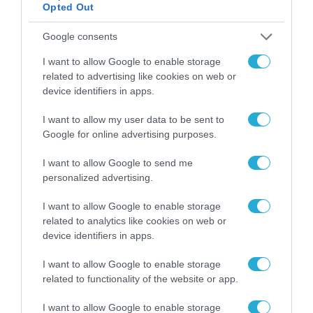
μια νέα βιομηχανική
Opted Out
επανάσταση»
Νέος οδηγός του ΕΚΤ
Google consents
για τη χρηματοδότηση
των ελληνικών
I want to allow Google to enable storage
επιχειρήσεων στον
related to advertising like cookies on web or
31.07.2026
χώρο της άμυνας
device identifiers in apps.
Η πιο ταξιδιάρικη
I want to allow my user data to be sent to
βαλίτσα του φετινού
Google for online advertising purposes.
καλοκαιριού έχει την
υπογραφή της Xiaomi
31.07.2026
I want to allow Google to send me
personalized advertising.
ΟΛΗ Η ΡΟΗ ΕΙΔΗΣΕΩΝ
I want to allow Google to enable storage
related to analytics like cookies on web or
device identifiers in apps.
I want to allow Google to enable storage
related to functionality of the website or app.
I want to allow Google to enable storage