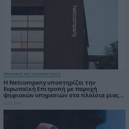
ΨΗΦΙΑΚΟΣ ΜΕΤΑΣΧΗΜΑΤΙΣΜΟΣ
Η Netcompany υποστηρίζει την
Ευρωπαϊκή Επιτροπή με παροχή
ψηφιακών υπηρεσιών στα πλαίσια μιας
μακρόχρονης και σταθερής συνεργασίας
22.07.2026