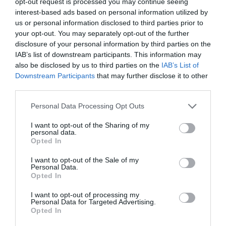
opt-out request is processed you may continue seeing
interest-based ads based on personal information utilized by
us or personal information disclosed to third parties prior to
your opt-out. You may separately opt-out of the further
disclosure of your personal information by third parties on the
IAB’s list of downstream participants. This information may
also be disclosed by us to third parties on the
IAB’s List of
Downstream Participants
that may further disclose it to other
third parties.
Please note that this website/app uses one or more Google
Personal Data Processing Opt Outs
services and may gather and store information including but
ΡΟΗ ΕΙΔΗΣΕΩΝ
not limited to your visit or usage behaviour. You may click to
I want to opt-out of the Sharing of my
personal data.
grant or deny consent to Google and its third-party tags to
Opted In
Το χρηματοδοτούμενο
use your data for below specified purposes in below Google
από την ΕΕ έργο “The
consent section.
I want to opt-out of the Sale of my
Gaming Police”
Personal Data.
ενισχύει την ασφάλεια
Opted In
31.07.2026
των παιδιών στο
διαδίκτυο
I want to opt-out of processing my
ΑΑΔΕ: Διευκρινίσεις
Personal Data for Targeted Advertising.
για τα πρόστιμα σε
Opted In
παραβάσεις που