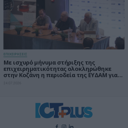
ΕΠΙΧΕΙΡΗΣΕΙΣ
Με ισχυρό μήνυμα στήριξης της
επιχειρηματικότητας ολοκληρώθηκε
στην Κοζάνη η περιοδεία της ΕΥΔΑΜ για
τις νέες δράσεις ύψους 140 εκατ. ευρώ
24.07.2026