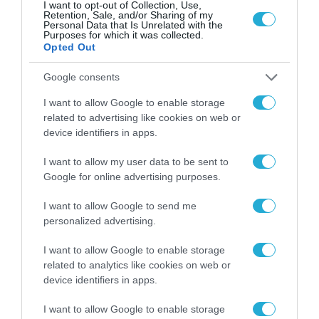
αφορούν τους ΦΗΜ
I want to opt-out of Collection, Use,
31.07.2026
Retention, Sale, and/or Sharing of my
Personal Data that Is Unrelated with the
Purposes for which it was collected.
Σ. Καλαφάτης: «Η
Opted Out
Τεχνητή Νοημοσύνη
δεν είναι απλώς μια
Google consents
νέα τεχνολογία, είναι
31.07.2026
μια νέα βιομηχανική
I want to allow Google to enable storage
επανάσταση»
related to advertising like cookies on web or
Νέος οδηγός του ΕΚΤ
device identifiers in apps.
για τη χρηματοδότηση
των ελληνικών
I want to allow my user data to be sent to
επιχειρήσεων στον
31.07.2026
Google for online advertising purposes.
χώρο της άμυνας
I want to allow Google to send me
Η πιο ταξιδιάρικη
personalized advertising.
βαλίτσα του φετινού
καλοκαιριού έχει την
υπογραφή της Xiaomi
I want to allow Google to enable storage
31.07.2026
related to analytics like cookies on web or
device identifiers in apps.
ΟΛΗ Η ΡΟΗ ΕΙΔΗΣΕΩΝ
I want to allow Google to enable storage