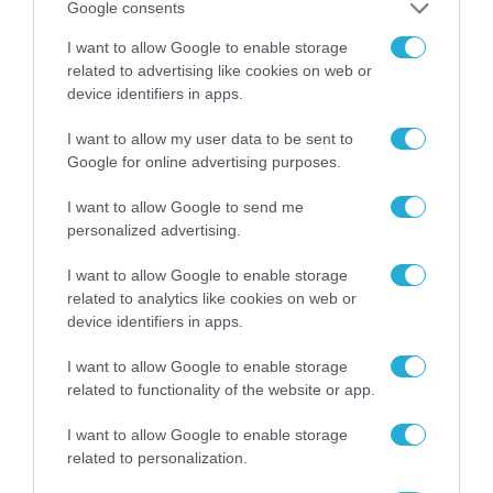
Google consents
των ελληνικών
επιχειρήσεων στον
I want to allow Google to enable storage
31.07.2026
χώρο της άμυνας
related to advertising like cookies on web or
device identifiers in apps.
Η πιο ταξιδιάρικη
βαλίτσα του φετινού
I want to allow my user data to be sent to
καλοκαιριού έχει την
υπογραφή της Xiaomi
Google for online advertising purposes.
31.07.2026
I want to allow Google to send me
ΟΛΗ Η ΡΟΗ ΕΙΔΗΣΕΩΝ
personalized advertising.
I want to allow Google to enable storage
related to analytics like cookies on web or
device identifiers in apps.
I want to allow Google to enable storage
related to functionality of the website or app.
I want to allow Google to enable storage
related to personalization.