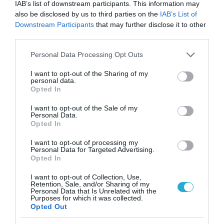
IAB’s list of downstream participants. This information may
also be disclosed by us to third parties on the
IAB’s List of
ΡΟΗ ΕΙΔΗΣΕΩΝ
Downstream Participants
that may further disclose it to other
third parties.
Το χρηματοδοτούμενο
από την ΕΕ έργο “The
Please note that this website/app uses one or more Google
Personal Data Processing Opt Outs
Gaming Police”
services and may gather and store information including but
ενισχύει την ασφάλεια
not limited to your visit or usage behaviour. You may click to
I want to opt-out of the Sharing of my
31.07.2026
των παιδιών στο
personal data.
grant or deny consent to Google and its third-party tags to
διαδίκτυο
Opted In
use your data for below specified purposes in below Google
ΑΑΔΕ: Διευκρινίσεις
consent section.
για τα πρόστιμα σε
I want to opt-out of the Sale of my
Personal Data.
παραβάσεις που
Opted In
αφορούν τους ΦΗΜ
31.07.2026
I want to opt-out of processing my
Personal Data for Targeted Advertising.
Σ. Καλαφάτης: «Η
Opted In
Τεχνητή Νοημοσύνη
δεν είναι απλώς μια
I want to opt-out of Collection, Use,
νέα τεχνολογία, είναι
Retention, Sale, and/or Sharing of my
31.07.2026
Personal Data that Is Unrelated with the
μια νέα βιομηχανική
Purposes for which it was collected.
επανάσταση»
Opted Out
Νέος οδηγός του ΕΚΤ
για τη χρηματοδότηση