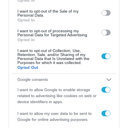
Opted In
use your data for below specified purposes in below Google
νέα τεχνολογία, είναι
31.07.2026
μια νέα βιομηχανική
consent section.
I want to opt-out of the Sale of my
επανάσταση»
Personal Data.
Νέος οδηγός του ΕΚΤ
Opted In
για τη χρηματοδότηση
των ελληνικών
I want to opt-out of processing my
Personal Data for Targeted Advertising.
επιχειρήσεων στον
31.07.2026
Opted In
χώρο της άμυνας
I want to opt-out of Collection, Use,
Η πιο ταξιδιάρικη
Retention, Sale, and/or Sharing of my
βαλίτσα του φετινού
Personal Data that Is Unrelated with the
Purposes for which it was collected.
καλοκαιριού έχει την
Opted Out
υπογραφή της Xiaomi
31.07.2026
Google consents
ΟΛΗ Η ΡΟΗ ΕΙΔΗΣΕΩΝ
I want to allow Google to enable storage
related to advertising like cookies on web or
device identifiers in apps.
I want to allow my user data to be sent to
Google for online advertising purposes.