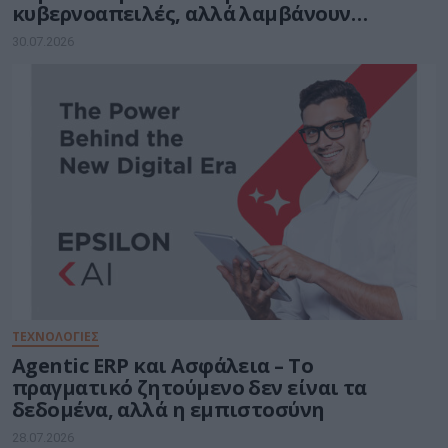
κυβερνοαπειλές, αλλά λαμβάνουν
λιγότερα μέτρα προστασίας
30.07.2026
ΤΕΧΝΟΛΟΓΙΕΣ
Agentic ERP και Ασφάλεια – Το
πραγματικό ζητούμενο δεν είναι τα
δεδομένα, αλλά η εμπιστοσύνη
28.07.2026