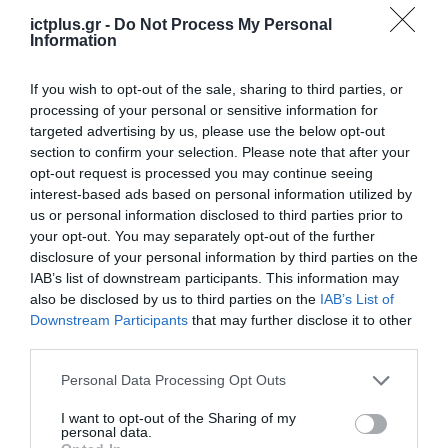
ictplus.gr -
Do Not Process My Personal
Information
If you wish to opt-out of the sale, sharing to third parties, or
processing of your personal or sensitive information for
targeted advertising by us, please use the below opt-out
ΡΟΗ ΕΙΔΗΣΕΩΝ
section to confirm your selection. Please note that after your
opt-out request is processed you may continue seeing
Το χρηματοδοτούμενο
interest-based ads based on personal information utilized by
από την ΕΕ έργο “The
Gaming Police”
us or personal information disclosed to third parties prior to
ενισχύει την ασφάλεια
your opt-out. You may separately opt-out of the further
31.07.2026
των παιδιών στο
disclosure of your personal information by third parties on the
διαδίκτυο
IAB’s list of downstream participants. This information may
ΑΑΔΕ: Διευκρινίσεις
also be disclosed by us to third parties on the
IAB’s List of
για τα πρόστιμα σε
Downstream Participants
that may further disclose it to other
παραβάσεις που
third parties.
αφορούν τους ΦΗΜ
31.07.2026
Please note that this website/app uses one or more Google
Personal Data Processing Opt Outs
services and may gather and store information including but
Σ. Καλαφάτης: «Η
not limited to your visit or usage behaviour. You may click to
I want to opt-out of the Sharing of my
Τεχνητή Νοημοσύνη
personal data.
grant or deny consent to Google and its third-party tags to
δεν είναι απλώς μια