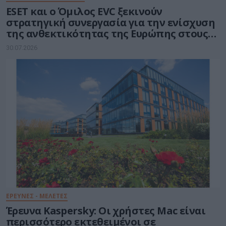
ESET και ο Όμιλος EVC ξεκινούν
στρατηγική συνεργασία για την ενίσχυση
της ανθεκτικότητας της Ευρώπης στους
τομείς κυβερνοασφάλειας και ενέργειας
30.07.2026
ΕΡΕΥΝΕΣ - ΜΕΛΕΤΕΣ
Έρευνα Kaspersky: Οι χρήστες Mac είναι
περισσότερο εκτεθειμένοι σε