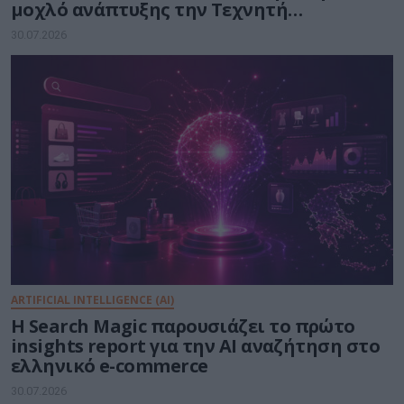
μοχλό ανάπτυξης την Τεχνητή
Νοημοσύνη
30.07.2026
ARTIFICIAL INTELLIGENCE (AI)
Η Search Magic παρουσιάζει το πρώτο
insights report για την AI αναζήτηση στο
ελληνικό e-commerce
30.07.2026