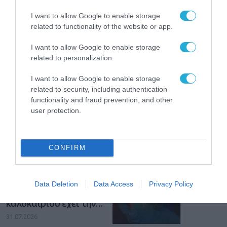
διαδίκτυο
ΑΑΔΕ: Διευκρινίσεις
I want to allow Google to enable storage
για τα πρόστιμα σε
related to functionality of the website or app.
παραβάσεις που
αφορούν τους ΦΗΜ
31.07.2026
I want to allow Google to enable storage
related to personalization.
Σ. Καλαφάτης: «Η
Τεχνητή Νοημοσύνη
I want to allow Google to enable storage
δεν είναι απλώς μια
related to security, including authentication
νέα τεχνολογία, είναι
functionality and fraud prevention, and other
31.07.2026
μια νέα βιομηχανική
user protection.
επανάσταση»
Νέος οδηγός του ΕΚΤ
για τη χρηματοδότηση
των ελληνικών
CONFIRM
επιχειρήσεων στον
31.07.2026
χώρο της άμυνας
Η πιο ταξιδιάρικη
Data Deletion
Data Access
Privacy Policy
βαλίτσα του φετινού
καλοκαιριού έχει την
υπογραφή της Xiaomi
31.07.2026