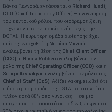
Βάντα Γιανναρά, εντάσσεται ο
Richard
Hundt
,
CTO
(Chief Technology Officer) — αναγνώριση
του κεντρικού ρόλου που διαδραματίζει η
τεχνολογία στην πορεία ανάπτυξης της
DGTAL. Η ευρύτερη ομάδα διοίκησης έχει
επίσης ενισχυθεί: η
Νατάσα Μανιού
αναλαμβάνει τη θέση της
Chief
Client
Officer
(
CCO
),
η
Nicola
Robben
αναλαμβάνει τον
ρόλο
της
Chief
Operating
Officer
(
COO
)
και η
Sirarpi
Arshakyan
αναλαμβάνει τον ρόλο της
Chief
of
Staff
(
CoS
)
. Αξίζει να σημειωθεί ότι
η διοικητική ομάδα της DGTAL αποτελείται
πλέον κατά 80% από γυναίκες — σε μια
εποχή που το ποσοστό αυτό δεν ξεπερνά το
20% στον ευρωπαϊκό χώρο της τεχνολογίας.