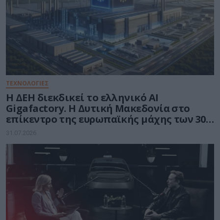
ΤΕΧΝΟΛΟΓΙΕΣ
Η ΔΕΗ διεκδικεί το ελληνικό AI
Gigafactory. Η Δυτική Μακεδονία στο
επίκεντρο της ευρωπαϊκής μάχης των 30
δισ. ευρώ για την Τεχνητή Νοημοσύνη
31.07.2026