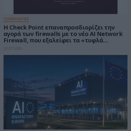
ΤΕΧΝΟΛΟΓΙΕΣ
Η Check Point επαναπροσδιορίζει την
αγορά των firewalls με το νέο AI Network
Firewall, που εξαλείφει τα «τυφλά
σημεία» της Τεχνητής Νοημοσύνης σε
30.07.2026
κάθε δίκτυο