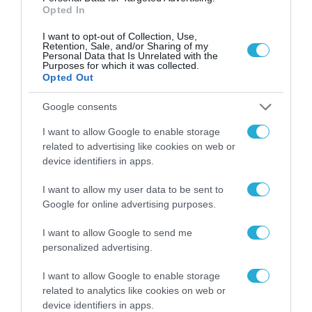
Opted In
I want to opt-out of Collection, Use,
Retention, Sale, and/or Sharing of my
Personal Data that Is Unrelated with the
Purposes for which it was collected.
Opted Out
Google consents
I want to allow Google to enable storage
related to advertising like cookies on web or
device identifiers in apps.
I want to allow my user data to be sent to
Google for online advertising purposes.
ΡΟΗ ΕΙΔΗΣΕΩΝ
I want to allow Google to send me
Το χρηματοδοτούμενο
personalized advertising.
από την ΕΕ έργο “The
Gaming Police”
I want to allow Google to enable storage
ενισχύει την ασφάλεια
related to analytics like cookies on web or
31.07.2026
των παιδιών στο
device identifiers in apps.