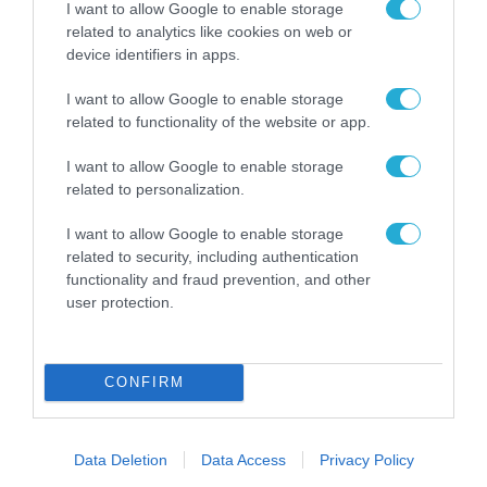
Το χρηματοδοτούμενο
I want to allow Google to enable storage
από την ΕΕ έργο “The
related to analytics like cookies on web or
Gaming Police”
device identifiers in apps.
ενισχύει την ασφάλεια
31.07.2026
των παιδιών στο
I want to allow Google to enable storage
διαδίκτυο
related to functionality of the website or app.
ΑΑΔΕ: Διευκρινίσεις
για τα πρόστιμα σε
I want to allow Google to enable storage
παραβάσεις που
αφορούν τους ΦΗΜ
related to personalization.
31.07.2026
I want to allow Google to enable storage
Σ. Καλαφάτης: «Η
related to security, including authentication
Τεχνητή Νοημοσύνη
functionality and fraud prevention, and other
δεν είναι απλώς μια
user protection.
νέα τεχνολογία, είναι
31.07.2026
μια νέα βιομηχανική
επανάσταση»
Νέος οδηγός του ΕΚΤ
CONFIRM
για τη χρηματοδότηση
των ελληνικών
επιχειρήσεων στον
31.07.2026
χώρο της άμυνας
Data Deletion
Data Access
Privacy Policy