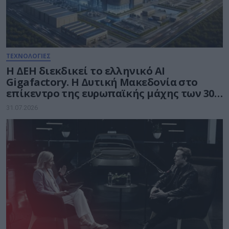
ΤΕΧΝΟΛΟΓΙΕΣ
Η ΔΕΗ διεκδικεί το ελληνικό AI
Gigafactory. Η Δυτική Μακεδονία στο
επίκεντρο της ευρωπαϊκής μάχης των 30
δισ. ευρώ για την Τεχνητή Νοημοσύνη
31.07.2026