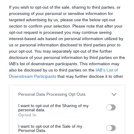
If you wish to opt-out of the sale, sharing to third parties, or
σχετική ανάρτηση ιστολογίου της εταιρείας
processing of your personal or sensitive information for
στη διεύθυνση:
https://www.dell.com/en-
targeted advertising by us, please use the below opt-out
us/blog/new-servers-for-computing-at-the-
section to confirm your selection. Please note that after your
opt-out request is processed you may continue seeing
edge/.
interest-based ads based on personal information utilized by
us or personal information disclosed to third parties prior to
your opt-out. You may separately opt-out of the further
TAGS:
DELL TECHNOLOGIES
EDGE COMPUTING
disclosure of your personal information by third parties on the
IAB’s list of downstream participants. This information may
also be disclosed by us to third parties on the
IAB’s List of
Downstream Participants
that may further disclose it to other
third parties.
Please note that this website/app uses one or more Google
Personal Data Processing Opt Outs
services and may gather and store information including but
not limited to your visit or usage behaviour. You may click to
I want to opt-out of the Sharing of my
personal data.
grant or deny consent to Google and its third-party tags to
Opted In
use your data for below specified purposes in below Google
consent section.
I want to opt-out of the Sale of my
Personal Data.