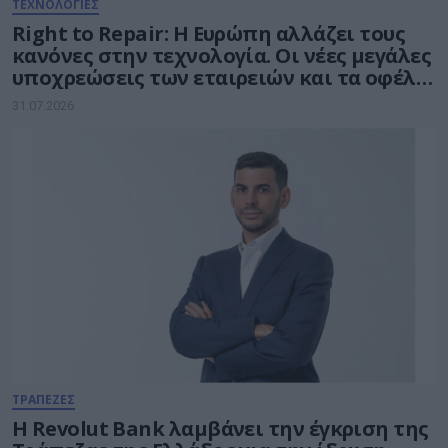
ΤΕΧΝΟΛΟΓΙΕΣ
Right to Repair: Η Ευρώπη αλλάζει τους
κανόνες στην τεχνολογία. Οι νέες μεγάλες
υποχρεώσεις των εταιρειών και τα οφέλη
για τους καταναλωτές
31.07.2026
ΤΡΑΠΕΖΕΣ
Η Revolut Bank λαμβάνει την έγκριση της