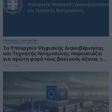
ΨΗΦΙΑΚΗ ΣΤΡΑΤΗΓΙΚΗ
Το Υπουργείο Ψηφιακής Διακυβέρνησης
και Τεχνητής Νοημοσύνης παρουσιάζει
για πρώτη φορά τους βασικούς άξονες του
νέου Εθνικού Διαστημικού Προγράμματος
31.07.2026