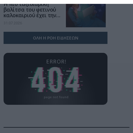
Η πιο ταξιδιάρικη
βαλίτσα του φετινού
καλοκαιριού έχει την
υπογραφή της Xiaomi
31.07.2026
ΟΛΗ Η ΡΟΗ ΕΙΔΗΣΕΩΝ