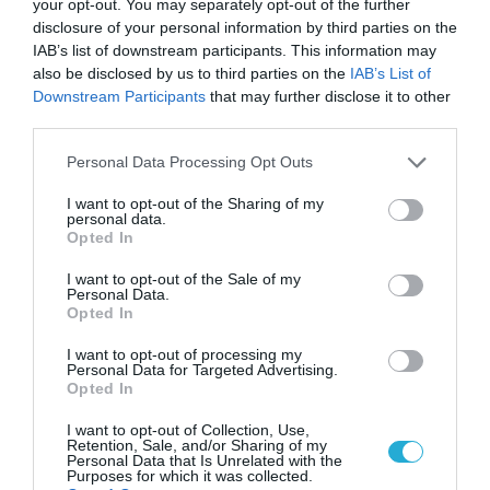
νέα τεχνολογία, είναι
your opt-out. You may separately opt-out of the further
31.07.2026
μια νέα βιομηχανική
disclosure of your personal information by third parties on the
επανάσταση»
IAB’s list of downstream participants. This information may
Νέος οδηγός του ΕΚΤ
also be disclosed by us to third parties on the
IAB’s List of
για τη χρηματοδότηση
Downstream Participants
that may further disclose it to other
των ελληνικών
third parties.
επιχειρήσεων στον
31.07.2026
χώρο της άμυνας
Please note that this website/app uses one or more Google
Personal Data Processing Opt Outs
services and may gather and store information including but
Η πιο ταξιδιάρικη
not limited to your visit or usage behaviour. You may click to
I want to opt-out of the Sharing of my
βαλίτσα του φετινού
personal data.
καλοκαιριού έχει την
grant or deny consent to Google and its third-party tags to
Opted In
υπογραφή της Xiaomi
use your data for below specified purposes in below Google
31.07.2026
consent section.
I want to opt-out of the Sale of my
Personal Data.
ΟΛΗ Η ΡΟΗ ΕΙΔΗΣΕΩΝ
Opted In
I want to opt-out of processing my
Personal Data for Targeted Advertising.
Opted In
I want to opt-out of Collection, Use,
Retention, Sale, and/or Sharing of my
Personal Data that Is Unrelated with the
Purposes for which it was collected.