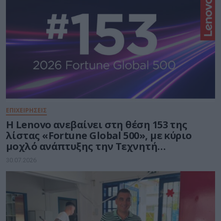
ΕΠΙΧΕΙΡΗΣΕΙΣ
Η Lenovo ανεβαίνει στη θέση 153 της
λίστας «Fortune Global 500», με κύριο
μοχλό ανάπτυξης την Τεχνητή
Νοημοσύνη
30.07.2026