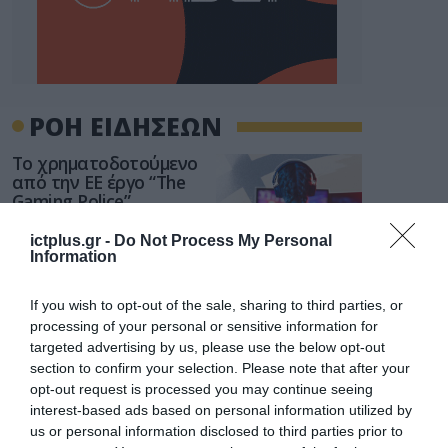
ΡΟΗ ΕΙΔΗΣΕΩΝ
Το χρηματοδοτούμενο
από την ΕΕ έργο “The
Gaming Police”
ενισχύει την ασφάλεια
31.07.2026
των παιδιών στο
ictplus.gr -
Do Not Process My Personal
διαδίκτυο
Information
ΑΑΔΕ: Διευκρινίσεις
για τα πρόστιμα σε
If you wish to opt-out of the sale, sharing to third parties, or
παραβάσεις που
processing of your personal or sensitive information for
αφορούν τους ΦΗΜ
31.07.2026
targeted advertising by us, please use the below opt-out
section to confirm your selection. Please note that after your
Σ. Καλαφάτης: «Η
opt-out request is processed you may continue seeing
Τεχνητή Νοημοσύνη
interest-based ads based on personal information utilized by
δεν είναι απλώς μια
us or personal information disclosed to third parties prior to