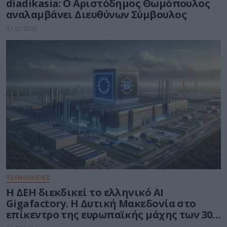
diadikasia: Ο Αριστόδημος Θωμόπουλος
αναλαμβάνει Διευθύνων Σύμβουλος
31.07.2026
ΤΕΧΝΟΛΟΓΙΕΣ
Η ΔΕΗ διεκδικεί το ελληνικό AI
Gigafactory. Η Δυτική Μακεδονία στο
επίκεντρο της ευρωπαϊκής μάχης των 30
δισ. ευρώ για την Τεχνητή Νοημοσύνη