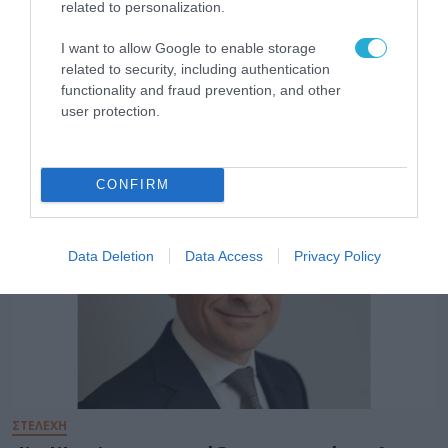
related to personalization.
ΤΗΛΕΠΙΚΟΙΝΩΝΙΕΣ
I want to allow Google to enable storage
Η COSMOTE TELEKOM στους “Europe’s
related to security, including authentication
Climate Leaders” των Financial Times για
functionality and fraud prevention, and other
4η συνεχόμενη χρονιά
user protection.
31.07.2026
CONFIRM
Data Deletion
Data Access
Privacy Policy
ΣΤΕΛΕΧΗ