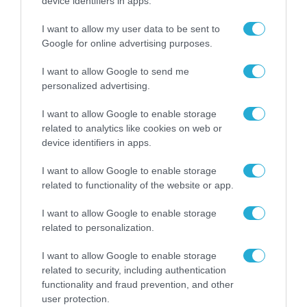
device identifiers in apps.
τον όμιλο CSG, καθώς επιτρέπει στη λύση
I want to allow my user data to be sent to
MAESTRO να βασιστεί σε πραγματική
Google for online advertising purposes.
επιχειρησιακή λειτουργία.
I want to allow Google to send me
Το MAESTRO αποτελεί φυσική εξέλιξη της
personalized advertising.
μακρόχρονης τεχνογνωσίας του ομίλου CSG
I want to allow Google to enable storage
σε συστήματα ραντάρ, λογισμικό ATM,
related to analytics like cookies on web or
device identifiers in apps.
συστήματα επιτήρησης και τεχνολογίες
διαχείρισης εναέριου χώρου. Ο όμιλος
I want to allow Google to enable storage
related to functionality of the website or app.
διαθέτει εκτεταμένη εμπειρία στον τομέα
αυτό από πολιτικά και στρατιωτικά έργα, με
I want to allow Google to enable storage
related to personalization.
τεχνολογίες που χρησιμοποιούνται σε
αγορές σε όλη την Ευρώπη, την Ασία, την
I want to allow Google to enable storage
related to security, including authentication
Αφρική και άλλες περιοχές.
functionality and fraud prevention, and other
user protection.