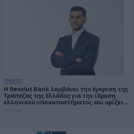
ΤΡΑΠΕΖΕΣ
Η Revolut Bank λαμβάνει την έγκριση της
Τράπεζας της Ελλάδος για την ίδρυση
ελληνικού υποκαταστήματος και ορίζει
τον Βασίλη Αμεράνη Γενικό Διευθυντή
31.07.2026