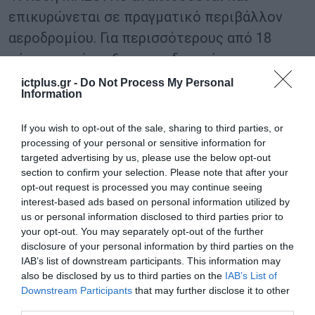
επικυρώνεται σε πραγματικό περιβάλλον
αεροδρομίου. Για περισσότερους από 18
μήνες, η ανάπτυξη και οι δοκιμές της
βρίσκονται σε εξέλιξη στο αεροδρόμιο
ictplus.gr -
Do Not Process My Personal
Information
Václav Havel της Πράγας, όπου το σύστημα
είναι συνδεδεμένο με ζωντανά
If you wish to opt-out of the sale, sharing to third parties, or
επιχειρησιακά δεδομένα, συστήματα
processing of your personal or sensitive information for
targeted advertising by us, please use the below opt-out
επικοινωνιών και υποδομές επιτήρησης. Η
section to confirm your selection. Please note that after your
διαδικασία αυτή έχει επιτρέψει την
opt-out request is processed you may continue seeing
interest-based ads based on personal information utilized by
επαλήθευση της ενσωμάτωσης με
us or personal information disclosed to third parties prior to
συστήματα ATM, τη λειτουργία με
your opt-out. You may separately opt-out of the further
disclosure of your personal information by third parties on the
πραγματική εναέρια κυκλοφορία, την
IAB’s list of downstream participants. This information may
παρακολούθηση με υποστήριξη τεχνητής
also be disclosed by us to third parties on the
IAB’s List of
νοημοσύνης, καθώς και τη λειτουργία σε
Downstream Participants
that may further disclose it to other
third parties.
διαφορετικές καιρικές συνθήκες και κατά τη