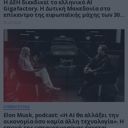
Η ΔΕΗ διεκδικεί το ελληνικό AI
Gigafactory. Η Δυτική Μακεδονία στο
επίκεντρο της ευρωπαϊκής μάχης των 30
δισ. ευρώ για την Τεχνητή Νοημοσύνη
31.07.2026
ΣΥΝΕΝΤΕΥΞΕΙΣ
Elon Musk, podcast: «Η AI θα αλλάξει την
οικονομία όσο καμία άλλη τεχνολογία». Η
εποχή της υπερνοημοσύνης έρχεται.