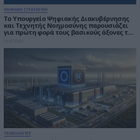
ΨΗΦΙΑΚΗ ΣΤΡΑΤΗΓΙΚΗ
Το Υπουργείο Ψηφιακής Διακυβέρνησης
και Τεχνητής Νοημοσύνης παρουσιάζει
για πρώτη φορά τους βασικούς άξονες του
νέου Εθνικού Διαστημικού Προγράμματος
31.07.2026
ΤΕΧΝΟΛΟΓΙΕΣ