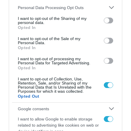
Please note that this website/app uses one or more Google
διάρκεια της νύχτας, αλλά και την
Personal Data Processing Opt Outs
services and may gather and store information including but
προσομοίωση σεναρίων αντιμετώπισης
not limited to your visit or usage behaviour. You may click to
I want to opt-out of the Sharing of my
personal data.
εκτάκτων καταστάσεων.
grant or deny consent to Google and its third-party tags to
Opted In
use your data for below specified purposes in below Google
consent section.
I want to opt-out of the Sale of my
Το διεθνές αεροδρόμιο της Πράγας έχει
Personal Data.
επίσης παράσχει σημαντικά δεδομένα για τη
Opted In
λεπτομερή ρύθμιση του συστήματος υπό
I want to opt-out of processing my
Personal Data for Targeted Advertising.
συνθήκες υψηλής κυκλοφορίας,
Opted In
συμπεριλαμβανομένων διαφορετικών τύπων
I want to opt-out of Collection, Use,
αεροσκαφών, νυχτερινών επιχειρήσεων,
Retention, Sale, and/or Sharing of my
Personal Data that Is Unrelated with the
Purposes for which it was collected.
μεταβαλλόμενων καιρικών συνθηκών και
Opted Out
ποικίλων επιχειρησιακών σεναρίων. Η
Google consents
ανάπτυξη σε ένα τέτοιο περιβάλλον
αποτελεί σημαντικό ανταγωνιστικό
I want to allow Google to enable storage
related to advertising like cookies on web or
πλεονέκτημα τόσο για την Atrak όσο και για