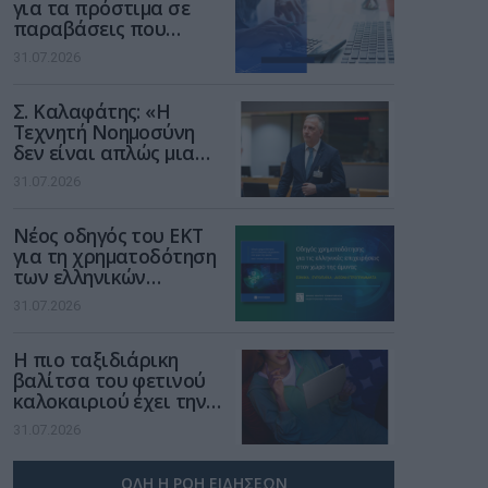
για τα πρόστιμα σε
παραβάσεις που
αφορούν τους ΦΗΜ
31.07.2026
Σ. Καλαφάτης: «Η
Τεχνητή Νοημοσύνη
δεν είναι απλώς μια
νέα τεχνολογία, είναι
31.07.2026
μια νέα βιομηχανική
επανάσταση»
Νέος οδηγός του ΕΚΤ
για τη χρηματοδότηση
των ελληνικών
επιχειρήσεων στον
31.07.2026
χώρο της άμυνας
Η πιο ταξιδιάρικη
βαλίτσα του φετινού
καλοκαιριού έχει την
υπογραφή της Xiaomi
31.07.2026
ΟΛΗ Η ΡΟΗ ΕΙΔΗΣΕΩΝ