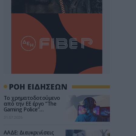
ΡΟΗ ΕΙΔΗΣΕΩΝ
Το χρηματοδοτούμενο
από την ΕΕ έργο “The
Gaming Police”
ενισχύει την ασφάλεια
31.07.2026
των παιδιών στο
διαδίκτυο
ΑΑΔΕ: Διευκρινίσεις