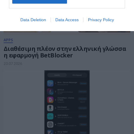
Data Deletion
Data Access
Privacy Policy
APPS
Διαθέσιμη πλέον στην ελληνική γλώσσα
η εφαρμογή BetBlocker
20.07.2026