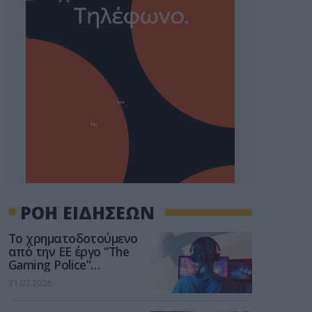
ΡΟΗ ΕΙΔΗΣΕΩΝ
Το χρηματοδοτούμενο
από την ΕΕ έργο “The
Gaming Police”
ενισχύει την ασφάλεια
31.07.2026
των παιδιών στο
διαδίκτυο