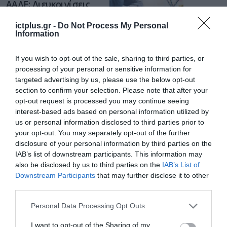
ΑΑΔΕ: Διευκρινίσεις
για τα πρόστιμα σε
παραβάσεις που
ictplus.gr -
Do Not Process My Personal
αφορούν τους ΦΗΜ
Information
31.07.2026
If you wish to opt-out of the sale, sharing to third parties, or
Σ. Καλαφάτης: «Η
processing of your personal or sensitive information for
Τεχνητή Νοημοσύνη
δεν είναι απλώς μια
targeted advertising by us, please use the below opt-out
νέα τεχνολογία, είναι
section to confirm your selection. Please note that after your
31.07.2026
μια νέα βιομηχανική
opt-out request is processed you may continue seeing
επανάσταση»
interest-based ads based on personal information utilized by
Νέος οδηγός του ΕΚΤ
us or personal information disclosed to third parties prior to
για τη χρηματοδότηση
your opt-out. You may separately opt-out of the further
των ελληνικών
disclosure of your personal information by third parties on the
επιχειρήσεων στον
31.07.2026
IAB’s list of downstream participants. This information may
χώρο της άμυνας
also be disclosed by us to third parties on the
IAB’s List of
Η πιο ταξιδιάρικη
Downstream Participants
that may further disclose it to other
βαλίτσα του φετινού
third parties.
καλοκαιριού έχει την
Please note that this website/app uses one or more Google
υπογραφή της Xiaomi
Personal Data Processing Opt Outs
31.07.2026
services and may gather and store information including but
not limited to your visit or usage behaviour. You may click to
I want to opt-out of the Sharing of my