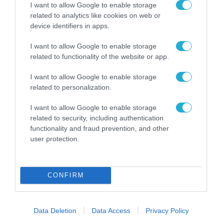
I want to allow Google to enable storage
Το χρηματοδοτούμενο
related to analytics like cookies on web or
από την ΕΕ έργο “The
device identifiers in apps.
Gaming Police”
ενισχύει την ασφάλεια
I want to allow Google to enable storage
31.07.2026
των παιδιών στο
related to functionality of the website or app.
διαδίκτυο
ΑΑΔΕ: Διευκρινίσεις
I want to allow Google to enable storage
για τα πρόστιμα σε
related to personalization.
παραβάσεις που
αφορούν τους ΦΗΜ
31.07.2026
I want to allow Google to enable storage
related to security, including authentication
Σ. Καλαφάτης: «Η
functionality and fraud prevention, and other
Τεχνητή Νοημοσύνη
user protection.
δεν είναι απλώς μια
νέα τεχνολογία, είναι
31.07.2026
μια νέα βιομηχανική
επανάσταση»
CONFIRM
Νέος οδηγός του ΕΚΤ
για τη χρηματοδότηση
των ελληνικών
Data Deletion
Data Access
Privacy Policy
επιχειρήσεων στον
31.07.2026