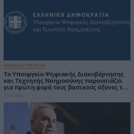
ΨΗΦΙΑΚΗ ΣΤΡΑΤΗΓΙΚΗ
Το Υπουργείο Ψηφιακής Διακυβέρνησης
και Τεχνητής Νοημοσύνης παρουσιάζει
για πρώτη φορά τους βασικούς άξονες του
νέου Εθνικού Διαστημικού Προγράμματος
31.07.2026