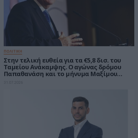
ΠΟΛΙΤΙΚΗ
Στην τελική ευθεία για τα €5,8 δισ. του
Ταμείου Ανάκαμψης. Ο αγώνας δρόμου
Παπαθανάση και το μήνυμα Μαξίμου
στους υπουργούς
31.07.2026