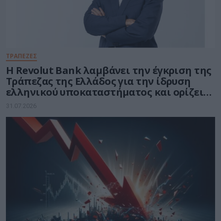
ΤΡΑΠΕΖΕΣ
Η Revolut Bank λαμβάνει την έγκριση της
Τράπεζας της Ελλάδος για την ίδρυση
ελληνικού υποκαταστήματος και ορίζει
τον Βασίλη Αμεράνη Γενικό Διευθυντή
31.07.2026