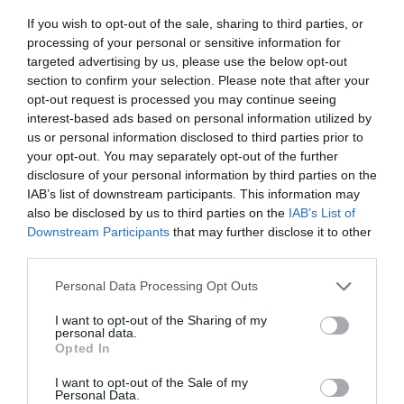
Μιχάλης Αργυρού, ο Πρόεδρος του ΣΕΒ κ.
If you wish to opt-out of the sale, sharing to third parties, or
processing of your personal or sensitive information for
Σπύρος Θεοδωρόπουλος, ο Οικονομολόγος
targeted advertising by us, please use the below opt-out
και πρώην Υφυπουργός κ. Δημήτρης Λιάκος,
section to confirm your selection. Please note that after your
opt-out request is processed you may continue seeing
καθώς και ο Γενικός Διευθυντής του
interest-based ads based on personal information utilized by
«Τειρεσία», Δρ. Πέτρος Καπασούρης.
us or personal information disclosed to third parties prior to
your opt-out. You may separately opt-out of the further
disclosure of your personal information by third parties on the
TAGS:
ΓΙΑΝΝΗΣ ΜΠΡΑΤΑΚΟΣ
ΕΒΕΑ
IAB’s list of downstream participants. This information may
also be disclosed by us to third parties on the
IAB’s List of
Downstream Participants
that may further disclose it to other
third parties.
Please note that this website/app uses one or more Google
Personal Data Processing Opt Outs
services and may gather and store information including but
not limited to your visit or usage behaviour. You may click to
I want to opt-out of the Sharing of my
personal data.
grant or deny consent to Google and its third-party tags to
Opted In
use your data for below specified purposes in below Google
consent section.
I want to opt-out of the Sale of my
Personal Data.