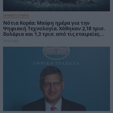
ΧΡΗΜΑΤΙΣΤΗΡΙΟ
Νότια Κορέα: Μαύρη ημέρα για την
Ψηφιακή Τεχνολογία. Χάθηκαν 2,18 τρισ.
δολάρια και 1,3 τρισ. από τις εταιρείες
ημιαγωγών
30.07.2026