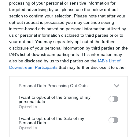
processing of your personal or sensitive information for
ενισχύει την ασφάλεια
31.07.2026
των παιδιών στο
targeted advertising by us, please use the below opt-out
διαδίκτυο
section to confirm your selection. Please note that after your
ΑΑΔΕ: Διευκρινίσεις
opt-out request is processed you may continue seeing
για τα πρόστιμα σε
interest-based ads based on personal information utilized by
παραβάσεις που
us or personal information disclosed to third parties prior to
αφορούν τους ΦΗΜ
your opt-out. You may separately opt-out of the further
31.07.2026
disclosure of your personal information by third parties on the
IAB’s list of downstream participants. This information may
Σ. Καλαφάτης: «Η
also be disclosed by us to third parties on the
IAB’s List of
Τεχνητή Νοημοσύνη
δεν είναι απλώς μια
Downstream Participants
that may further disclose it to other
νέα τεχνολογία, είναι
third parties.
31.07.2026
μια νέα βιομηχανική
Please note that this website/app uses one or more Google
επανάσταση»
Personal Data Processing Opt Outs
Νέος οδηγός του ΕΚΤ
services and may gather and store information including but
για τη χρηματοδότηση
not limited to your visit or usage behaviour. You may click to
I want to opt-out of the Sharing of my
personal data.
των ελληνικών
grant or deny consent to Google and its third-party tags to
Opted In
επιχειρήσεων στον
use your data for below specified purposes in below Google
31.07.2026
χώρο της άμυνας
consent section.
I want to opt-out of the Sale of my
Personal Data.
Η πιο ταξιδιάρικη
Opted In
βαλίτσα του φετινού