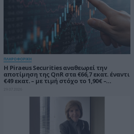
ΠΛΗΡΟΦΟΡΙΚΗ
Η Piraeus Securities αναθεωρεί την
αποτίμηση της QnR στα €66,7 εκατ. έναντι
€49 εκατ. – με τιμή στόχο το 1,90€ –
διατηρεί σύσταση «Outperform»
29.07.2026