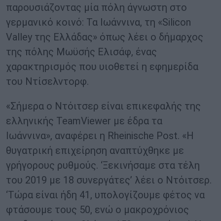
παρουσιάζοντας μία πόλη άγνωστη στο
γερμανικό κοινό: Τα Ιωάννινα, τη «Silicon
Valley της Ελλάδας» όπως λέει ο δήμαρχος
της πόλης Μωϋσής Ελισάφ, ένας
χαρακτηρισμός που υιοθετεί η εφημερίδα
του Ντίσελντορφ.
«Σήμερα ο Ντόιτσερ είναι επικεφαλής της
ελληνικής TeamViewer με έδρα τα
Ιωάννινα», αναφέρει η Rheinische Post. «Η
θυγατρική επιχείρηση αναπτύχθηκε με
γρήγορους ρυθμούς. ‘Ξεκινήσαμε στα τέλη
του 2019 με 18 συνεργάτες’ λέει ο Ντόιτσερ.
‘Τώρα είναι ήδη 41, υπολογίζουμε φέτος να
φτάσουμε τους 50, ενώ ο μακροχρόνιος