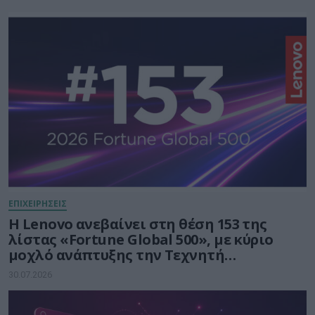
ΕΠΙΧΕΙΡΗΣΕΙΣ
Η Lenovo ανεβαίνει στη θέση 153 της
λίστας «Fortune Global 500», με κύριο
μοχλό ανάπτυξης την Τεχνητή
Νοημοσύνη
30.07.2026