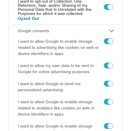
I want to opt-out of Collection, Use,
Retention, Sale, and/or Sharing of my
Personal Data that Is Unrelated with the
Σ. Καλαφάτης: «Η
Purposes for which it was collected.
Τεχνητή Νοημοσύνη
Opted Out
δεν είναι απλώς μια
νέα τεχνολογία, είναι
31.07.2026
Google consents
μια νέα βιομηχανική
επανάσταση»
I want to allow Google to enable storage
Νέος οδηγός του ΕΚΤ
related to advertising like cookies on web or
για τη χρηματοδότηση
device identifiers in apps.
των ελληνικών
επιχειρήσεων στον
31.07.2026
I want to allow my user data to be sent to
χώρο της άμυνας
Google for online advertising purposes.
Η πιο ταξιδιάρικη
βαλίτσα του φετινού
I want to allow Google to send me
καλοκαιριού έχει την
personalized advertising.
υπογραφή της Xiaomi
31.07.2026
I want to allow Google to enable storage
related to analytics like cookies on web or
ΟΛΗ Η ΡΟΗ ΕΙΔΗΣΕΩΝ
device identifiers in apps.
I want to allow Google to enable storage