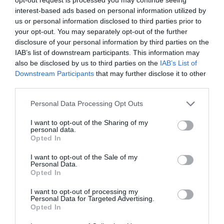
interest-based ads based on personal information utilized by
us or personal information disclosed to third parties prior to
your opt-out. You may separately opt-out of the further
disclosure of your personal information by third parties on the
IAB’s list of downstream participants. This information may
also be disclosed by us to third parties on the
IAB’s List of
Downstream Participants
that may further disclose it to other
third parties.
Please note that this website/app uses one or more Google
Personal Data Processing Opt Outs
ΡΟΗ ΕΙΔΗΣΕΩΝ
services and may gather and store information including but
not limited to your visit or usage behaviour. You may click to
I want to opt-out of the Sharing of my
Το χρηματοδοτούμενο
personal data.
grant or deny consent to Google and its third-party tags to
από την ΕΕ έργο “The
Opted In
use your data for below specified purposes in below Google
Gaming Police”
consent section.
ενισχύει την ασφάλεια
I want to opt-out of the Sale of my
31.07.2026
Personal Data.
των παιδιών στο
Opted In
διαδίκτυο
ΑΑΔΕ: Διευκρινίσεις
I want to opt-out of processing my
για τα πρόστιμα σε
Personal Data for Targeted Advertising.
παραβάσεις που
Opted In
αφορούν τους ΦΗΜ
31.07.2026