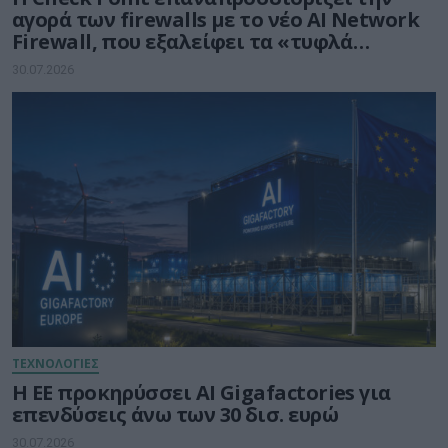
αγορά των firewalls με το νέο AI Network
Firewall, που εξαλείφει τα «τυφλά
σημεία» της Τεχνητής Νοημοσύνης σε
30.07.2026
κάθε δίκτυο
ΤΕΧΝΟΛΟΓΙΕΣ
Η ΕΕ προκηρύσσει AI Gigafactories για
επενδύσεις άνω των 30 δισ. ευρώ
30.07.2026