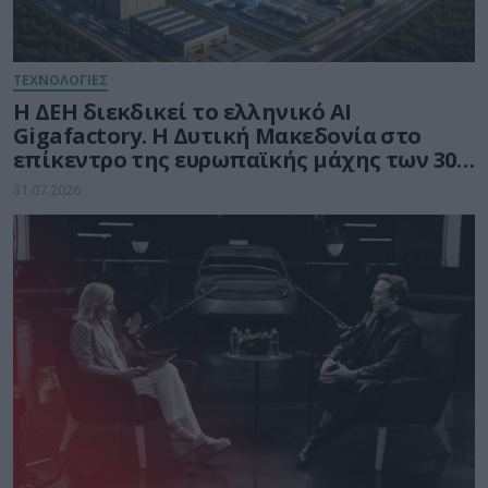
ΤΕΧΝΟΛΟΓΙΕΣ
Η ΔΕΗ διεκδικεί το ελληνικό AI
Gigafactory. Η Δυτική Μακεδονία στο
επίκεντρο της ευρωπαϊκής μάχης των 30
δισ. ευρώ για την Τεχνητή Νοημοσύνη
31.07.2026