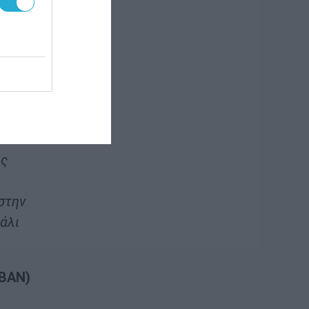
 τον
ς σε
νουν
υς
στην
πάλι
EBAN)