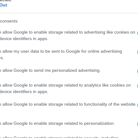
πτυγμένες, σύγχρονες υποδομές. Η ανάπτυξη του
Out
τίσει καθοριστικό ρόλο στην ταχύτατη ανάπτυξη 
υ συνεδρίου είναι, να γνωρίσουν οι επιχειρηματικ
consents
ς ευρύτερης περιοχής – και να εξερευνήσουν τις
o allow Google to enable storage related to advertising like cookies on
evice identifiers in apps.
ραγωγικές επενδύσεις».
o allow my user data to be sent to Google for online advertising
e, Γιώργος Φιλιόπουλος
, δήλωσε:
«Η Ελλάδα γίν
s.
ρώπη, καθώς το ελληνικό οικοσύστημα αναπτύσσετ
to allow Google to send me personalized advertising.
 οικονομία και θεωρούμε ότι θα αποτελέσει έναν 
μέλλον. Γι΄ αυτό και ως Enterprise Greece,
o allow Google to enable storage related to analytics like cookies on
ες τεχνολογίας και τις ελληνικές νεοφυείς
evice identifiers in apps.
 για τη διοργάνωση του Hellenic International Busi
o allow Google to enable storage related to functionality of the website
ρος ότι το συνέδριο αυτό θα συμβάλλει ουσιαστικά
 διεξαγωγή του HIBAS αποκτά μάλιστα ιδιαίτερη
o allow Google to enable storage related to personalization.
 Ευρωπαϊκού Δικτύου Επιχειρηματικών Αγγέλων, τ
o allow Google to enable storage related to security, including