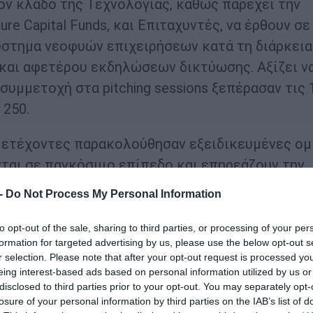
ον κλάδο της Τεχνολογίας, καθώς παρέχει την
re Capital Funds, και Επιταχυντές, να έρθουν σε
ύστημα νεοφυών επιχειρήσεων κατά τη διάρκεια
 και αφετέρου εκδηλώσεων δικτύωσης. Αξίζει ν
συμμετοχή στα pitching sessions ξεπέρασαν τις 
 250.
μμετέχοντες παρακολούθησαν εξειδικευμένες ομ
ται σε παγκόσμιο επίπεδο και επηρεάζουν την
τερη ημέρα του συνεδρίου, εκτός από τα pitchin
 -
Do Not Process My Personal Information
α) Τα επιχειρηματικά κεφάλαια ως καταλύτες
και β) Απομυθοποιώντας τις επενδύσεων των
to opt-out of the sale, sharing to third parties, or processing of your per
formation for targeted advertising by us, please use the below opt-out s
νδύσεις του αρχικού σταδίου.
r selection. Please note that after your opt-out request is processed y
eing interest-based ads based on personal information utilized by us or
 Οικονομική Διπλωματία και την Εξωστρέφεια,
disclosed to third parties prior to your opt-out. You may separately opt-
losure of your personal information by third parties on the IAB’s list of
κληρή και στοχευμένη δουλειά της κυβέρνησης κ