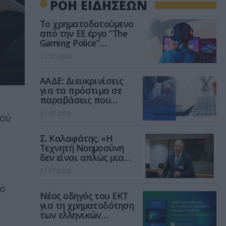
ΡΟΗ ΕΙΔΗΣΕΩΝ
Το χρηματοδοτούμενο
από την ΕΕ έργο “The
Gaming Police”
ενισχύει την ασφάλεια
31.07.2026
των παιδιών στο
διαδίκτυο
ΑΑΔΕ: Διευκρινίσεις
για τα πρόστιμα σε
παραβάσεις που
αφορούν τους ΦΗΜ
31.07.2026
κού
Σ. Καλαφάτης: «Η
Τεχνητή Νοημοσύνη
δεν είναι απλώς μια
νέα τεχνολογία, είναι
31.07.2026
μια νέα βιομηχανική
επανάσταση»
κό
Νέος οδηγός του ΕΚΤ
για τη χρηματοδότηση
των ελληνικών
επιχειρήσεων στον