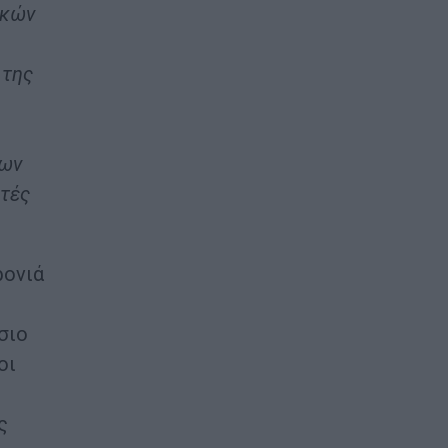
ικών
 της
λων
κτές
ρονιά
σιο
οι
ς