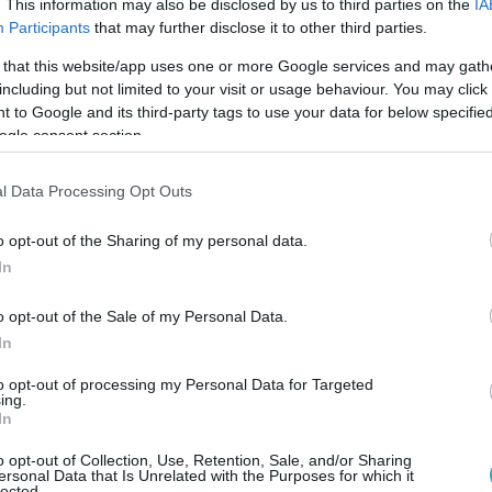
. This information may also be disclosed by us to third parties on the
IA
ήσει τη φήμη της ως αξιόπιστη, δυναμική και
Participants
that may further disclose it to other third parties.
ασικό κομμάτι της οικονομικής ζωής των αναπτυγμ
 that this website/app uses one or more Google services and may gath
λοι. Το 2021, το ελληνικό οικοσύστημα νεοφυών
including but not limited to your visit or usage behaviour. You may click 
 to Google and its third-party tags to use your data for below specifi
τοδοτήσεων, εξόδων (exits) και εξαγορών,
ogle consent section.
αι βέβαιος ότι το συνέδριο θα συμβάλλει ώστε οι
ρίσουν από κοντά τις ελληνικές start-up επιχειρή
l Data Processing Opt Outs
ς αναδείξουν σε παγκόσμιο επίπεδο».
o opt-out of the Sharing of my personal data.
In
 Σχέσεων και Εξωστρέφειας του Υπουργείου
eece, Ιωάννης Σμυρλής
, ανέφερε:
«Ο τομέας της
o opt-out of the Sale of my Personal Data.
 πιο κρίσιμους κλάδους της ελληνικής οικονομίας.
In
όσιο όσο και στον ιδιωτικό τομέα παγκοσμίως, θα
to opt-out of processing my Personal Data for Targeted
ing.
ογικός τομέας είναι πλέον σε θέση να ανταποκριθεί
In
ιρήσεων αναπτύσσεται γρήγορα, το εργατικό δυνα
o opt-out of Collection, Use, Retention, Sale, and/or Sharing
, ειδικά στους τομείς STEM, η χώρα βρίσκεται σε
ersonal Data that Is Unrelated with the Purposes for which it
lected.