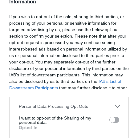
Information
και ασφαλούς χρήσης του διαδικτύου
(σχετικό το από
3-9-2025 δελτίο τύπου
).
If you wish to opt-out of the sale, sharing to third parties, or
processing of your personal or sensitive information for
Αναλυτικά οι σχολικές μονάδες και οι
targeted advertising by us, please use the below opt-out
section to confirm your selection. Please note that after your
φορείς όπου πραγματοποιήθηκαν
opt-out request is processed you may continue seeing
ενημερωτικές δράσεις και διαλέξεις είναι
interest-based ads based on personal information utilized by
us or personal information disclosed to third parties prior to
διαθέσιμες
εδώ
.
your opt-out. You may separately opt-out of the further
disclosure of your personal information by third parties on the
TAGS:
IAB’s list of downstream participants. This information may
ΑΣΦΑΛΗ
ΔΙΑΔΙΚΤΥΟ
ΔΙΕΥΘΥΝΣΗ ΔΙΩΞΗΣ
also be disclosed by us to third parties on the
IAB’s List of
ΠΛΟΗΓΗΣΗ
ΚΥΒΕΡΝΟΕΓΚΛΗΜΑΤΟΣ
Downstream Participants
that may further disclose it to other
third parties.
Please note that this website/app uses one or more Google
Personal Data Processing Opt Outs
services and may gather and store information including but
not limited to your visit or usage behaviour. You may click to
I want to opt-out of the Sharing of my
personal data.
grant or deny consent to Google and its third-party tags to
Opted In
use your data for below specified purposes in below Google
consent section.