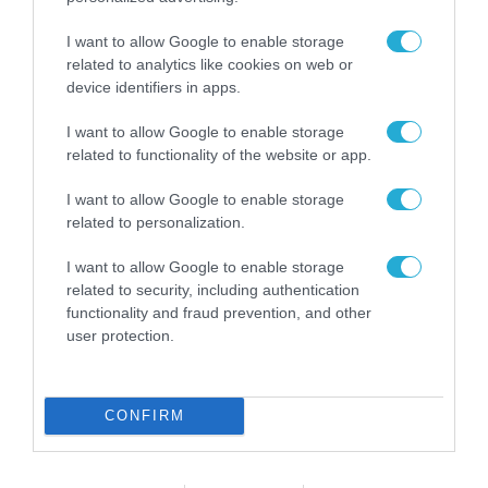
I want to allow Google to enable storage
related to analytics like cookies on web or
ΡΟΗ ΕΙΔΗΣΕΩΝ
device identifiers in apps.
Το χρηματοδοτούμενο
I want to allow Google to enable storage
από την ΕΕ έργο “The
related to functionality of the website or app.
Gaming Police”
ενισχύει την ασφάλεια
31.07.2026
των παιδιών στο
I want to allow Google to enable storage
διαδίκτυο
related to personalization.
ΑΑΔΕ: Διευκρινίσεις
για τα πρόστιμα σε
I want to allow Google to enable storage
παραβάσεις που
related to security, including authentication
αφορούν τους ΦΗΜ
functionality and fraud prevention, and other
31.07.2026
user protection.
Σ. Καλαφάτης: «Η
Τεχνητή Νοημοσύνη
δεν είναι απλώς μια
CONFIRM
νέα τεχνολογία, είναι
31.07.2026
μια νέα βιομηχανική
επανάσταση»