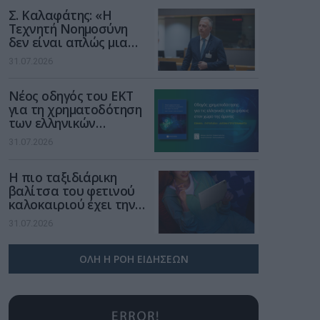
Σ. Καλαφάτης: «Η
Τεχνητή Νοημοσύνη
δεν είναι απλώς μια
νέα τεχνολογία, είναι
31.07.2026
μια νέα βιομηχανική
επανάσταση»
Νέος οδηγός του ΕΚΤ
για τη χρηματοδότηση
των ελληνικών
επιχειρήσεων στον
31.07.2026
χώρο της άμυνας
Η πιο ταξιδιάρικη
βαλίτσα του φετινού
καλοκαιριού έχει την
υπογραφή της Xiaomi
31.07.2026
ΟΛΗ Η ΡΟΗ ΕΙΔΗΣΕΩΝ