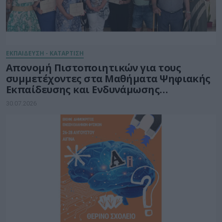
ΕΚΠΑΙΔΕΥΣΗ - ΚΑΤΑΡΤΙΣΗ
Απονομή Πιστοποιητικών για τους
συμμετέχοντες στα Μαθήματα Ψηφιακής
Εκπαίδευσης και Ενδυνάμωσης
Ηλικιωμένων του Δήμου Ηρακλείου
30.07.2026
Κρήτης