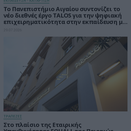
ΕΚΠΑΙΔΕΥΣΗ - ΚΑΤΑΡΤΙΣΗ
Το Πανεπιστήμιο Αιγαίου συντονίζει το
νέο διεθνές έργο TALOS για την ψηφιακή
επιχειρηματικότητα στην εκπαίδευση με
τη δύναμη της Τεχνητής Νοημοσύνης
29.07.2026
ΤΡΑΠΕΖΕΣ
Στο πλαίσιο της Εταιρικής