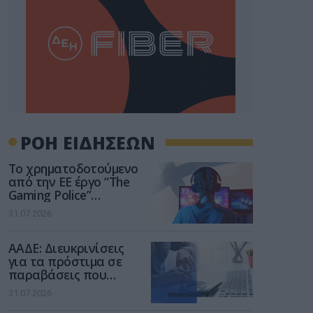
ΡΟΗ ΕΙΔΗΣΕΩΝ
Το χρηματοδοτούμενο
από την ΕΕ έργο “The
Gaming Police”
ενισχύει την ασφάλεια
31.07.2026
των παιδιών στο
διαδίκτυο
ΑΑΔΕ: Διευκρινίσεις
για τα πρόστιμα σε
παραβάσεις που
αφορούν τους ΦΗΜ
31.07.2026