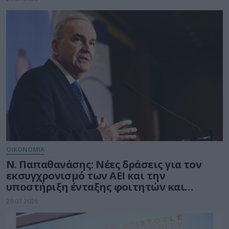
ΟΙΚΟΝΟΜΙΑ
Ν. Παπαθανάσης: Νέες δράσεις για τον
εκσυγχρονισμό των ΑΕΙ και την
υποστήριξη ένταξης φοιτητών και
φοιτητριών στην αγορά εργασίας
29.07.2026