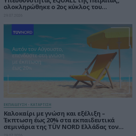
Υπευθυνότητας EQUALL της Πειραιώς,
ολοκληρώθηκε ο 2ος κύκλος του
προγράμματος GenAI Empowered
29.07.2026
Educators
ΕΚΠΑΙΔΕΥΣΗ - ΚΑΤΑΡΤΙΣΗ
Καλοκαίρι με γνώση και εξέλιξη –
Έκπτωση έως 20% στα εκπαιδευτικά
σεμινάρια της TÜV NORD Ελλάδας τον
Αύγουστο
29.07.2026