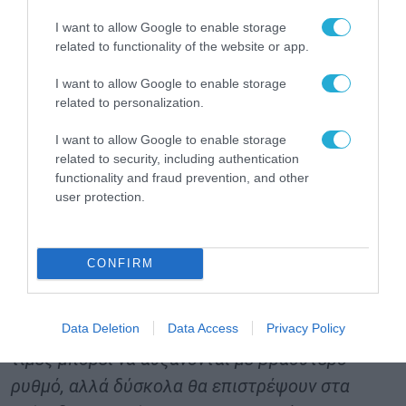
I want to allow Google to enable storage
Δήλωση προέδρου Ε.Β.Ε.Π. Βασίλη Κορκίδη
:
related to functionality of the website or app.
«Παρά τις δυσκολίες, η ελληνική οικονομία
I want to allow Google to enable storage
εμφανίζει αντοχές. Ωστόσο, για την
related to personalization.
αντιμετώπιση του πληθωρισμού δεν αρκεί η
αντοχή από μόνη της. Το ζητούμενο είναι η
I want to allow Google to enable storage
related to security, including authentication
ενίσχυση του πραγματικού διαθέσιμου
functionality and fraud prevention, and other
εισοδήματος των πολιτών, η μείωση της
user protection.
φορολογίας και του μη μισθολογικού κόστους
για τις επιχειρήσεις. Για την οικονομία και την
CONFIRM
αγορά, η επόμενη περίοδος θα κριθεί από την
ικανότητα των επιχειρήσεων να
Data Deletion
Data Access
Privacy Policy
προσαρμοστούν σε ένα περιβάλλον, όπου οι
τιμές μπορεί να αυξάνονται με βραδύτερο
ρυθμό, αλλά δύσκολα θα επιστρέψουν στα