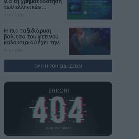
για τη χρηματοδότηση
των ελληνικών
επιχειρήσεων στον
31.07.2026
χώρο της άμυνας
Η πιο ταξιδιάρικη
βαλίτσα του φετινού
καλοκαιριού έχει την
υπογραφή της Xiaomi
31.07.2026
ΟΛΗ Η ΡΟΗ ΕΙΔΗΣΕΩΝ