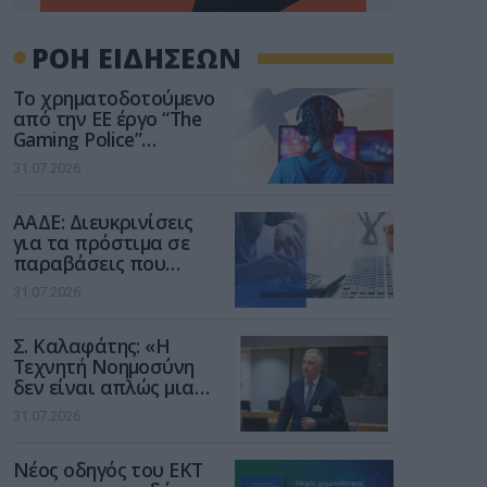
ΡΟΗ ΕΙΔΗΣΕΩΝ
Το χρηματοδοτούμενο
από την ΕΕ έργο “The
Gaming Police”
ενισχύει την ασφάλεια
31.07.2026
των παιδιών στο
διαδίκτυο
ΑΑΔΕ: Διευκρινίσεις
για τα πρόστιμα σε
παραβάσεις που
αφορούν τους ΦΗΜ
31.07.2026
Σ. Καλαφάτης: «Η
Τεχνητή Νοημοσύνη
δεν είναι απλώς μια
νέα τεχνολογία, είναι
31.07.2026
μια νέα βιομηχανική
επανάσταση»
Νέος οδηγός του ΕΚΤ