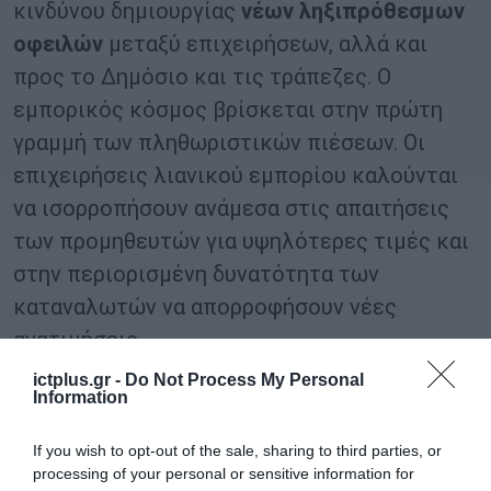
κινδύνου δημιουργίας
νέων ληξιπρόθεσμων
οφειλών
μεταξύ επιχειρήσεων, αλλά και
προς το Δημόσιο και τις τράπεζες. Ο
εμπορικός κόσμος βρίσκεται στην πρώτη
γραμμή των πληθωριστικών πιέσεων. Οι
επιχειρήσεις λιανικού εμπορίου καλούνται
να ισορροπήσουν ανάμεσα στις απαιτήσεις
των προμηθευτών για υψηλότερες τιμές και
στην περιορισμένη δυνατότητα των
καταναλωτών να απορροφήσουν νέες
ανατιμήσεις.
ictplus.gr -
Do Not Process My Personal
Ταυτόχρονα, η αβεβαιότητα για την εξέλιξη
Information
του κόστους δημιουργεί δυσκολίες στον
If you wish to opt-out of the sale, sharing to third parties, or
προγραμματισμό αποθεμάτων και
processing of your personal or sensitive information for