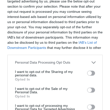
επενδύσεων
. Πολλές επιχειρήσεις
targeted advertising by us, please use the below opt-out
section to confirm your selection. Please note that after your
επιλέγουν να διατηρούν χαμηλότερα
opt-out request is processed you may continue seeing
αποθέματα, γεγονός που περιορίζει τις
interest-based ads based on personal information utilized by
ανάγκες κεφαλαίου κίνησης αλλά αυξάνει
us or personal information disclosed to third parties prior to
your opt-out. You may separately opt-out of the further
την ευαισθησία τους σε διαταραχές της
disclosure of your personal information by third parties on the
εφοδιαστικής αλυσίδας.
IAB’s list of downstream participants. This information may
also be disclosed by us to third parties on the
IAB’s List of
Downstream Participants
that may further disclose it to other
Παράλληλα, η άνοδος των τιμών έχει
third parties.
μεταβάλει και τη σύνθεση της
Please note that this website/app uses one or more Google
Personal Data Processing Opt Outs
καταναλωτικής δαπάνης. Τα νοικοκυριά
services and may gather and store information including but
κατευθύνουν μεγαλύτερο μέρος του
not limited to your visit or usage behaviour. You may click to
I want to opt-out of the Sharing of my
personal data.
grant or deny consent to Google and its third-party tags to
εισοδήματός τους σε ανελαστικές δαπάνες,
Opted In
use your data for below specified purposes in below Google
όπως τρόφιμα, ενέργεια και στέγαση,
consent section.
I want to opt-out of the Sale of my
Personal Data.
μειώνοντας τις αγορές διαρκών
Opted In
καταναλωτικών αγαθών.
I want to opt-out of processing my
Personal Data for Targeted Advertising.