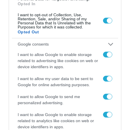
Ιδιαίτερη σημασία αποκτά πλέον ο
Opted In
λεγόμενος «πληθωρισμός υπηρεσιών». Ενώ
I want to opt-out of Collection, Use,
Retention, Sale, and/or Sharing of my
οι διεθνείς τιμές ενέργειας και πρώτων
Personal Data that Is Unrelated with the
Purposes for which it was collected.
υλών έχουν σταθεροποιηθεί σε σχέση με τα
Opted Out
επίπεδα της κρίσης, οι αυξήσεις σε τομείς
Google consents
όπως ο τουρισμός, η εστίαση, οι μεταφορές
I want to allow Google to enable storage
και η στέγαση παραμένουν έντονες. Αυτό
related to advertising like cookies on web or
σημαίνει ότι ο πληθωρισμός αποκτά
device identifiers in apps.
περισσότερο εγχώρια χαρακτηριστικά και
I want to allow my user data to be sent to
συνδέεται άμεσα με το κόστος εργασίας, τη
Google for online advertising purposes.
ζήτηση και τις δομικές αδυναμίες της
I want to allow Google to send me
ελληνικής οικονομίας. Πρόκειται για μια
personalized advertising.
εξέλιξη που απαιτεί ιδιαίτερη προσοχή,
I want to allow Google to enable storage
καθώς τείνει να έχει μεγαλύτερη διάρκεια
related to analytics like cookies on web or
και να είναι δυσκολότερο να αντιμετωπιστεί.
device identifiers in apps.