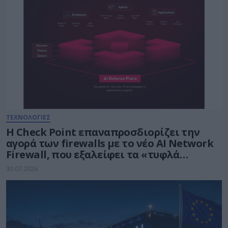
ΤΕΧΝΟΛΟΓΙΕΣ
Η Check Point επαναπροσδιορίζει την
αγορά των firewalls με το νέο AI Network
Firewall, που εξαλείφει τα «τυφλά
σημεία» της Τεχνητής Νοημοσύνης σε
30.07.2026
κάθε δίκτυο