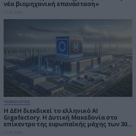
νέα βιομηχανική επανάσταση»
31.07.2026
ΤΕΧΝΟΛΟΓΙΕΣ
Η ΔΕΗ διεκδικεί το ελληνικό AI
Gigafactory. Η Δυτική Μακεδονία στο
επίκεντρο της ευρωπαϊκής μάχης των 30
δισ. ευρώ για την Τεχνητή Νοημοσύνη
31.07.2026