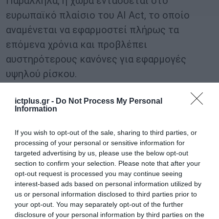
Παράλληλα, η χώρα εντάσσεται στο
ευρωπαϊκό πλαίσιο του AI Act, το οποίο
αναμένεται να εφαρμοστεί πλήρως τα
επόμενα χρόνια και προβλέπει
αυστηρότερους κανόνες για εφαρμογές
υψηλού ρίσκου.
ictplus.gr -
Do Not Process My Personal
Προβληματισμοί στον νομικό κόσμο
Information
Στον πυρήνα του προβληματισμού βρίσκεται
If you wish to opt-out of the sale, sharing to third parties, or
το κατά πόσο η τεχνητή νοημοσύνη μπορεί
processing of your personal or sensitive information for
να παράγει αξιόπιστο νομικό περιεχόμενο
targeted advertising by us, please use the below opt-out
section to confirm your selection. Please note that after your
χωρίς ανθρώπινη επαλήθευση. Τα λάθη των
opt-out request is processed you may continue seeing
συστημάτων δεν είναι πάντα εύκολα
interest-based ads based on personal information utilized by
us or personal information disclosed to third parties prior to
ανιχνεύσιμα, καθώς συχνά εμφανίζονται με
your opt-out. You may separately opt-out of the further
μορφή πειστικών αλλά ανύπαρκτων νομικών
disclosure of your personal information by third parties on the