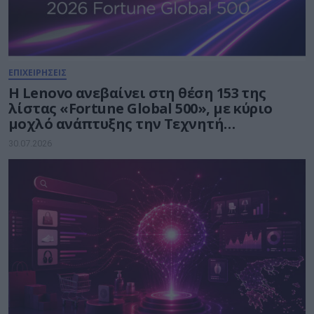
ΕΠΙΧΕΙΡΗΣΕΙΣ
Η Lenovo ανεβαίνει στη θέση 153 της
λίστας «Fortune Global 500», με κύριο
μοχλό ανάπτυξης την Τεχνητή
Νοημοσύνη
30.07.2026