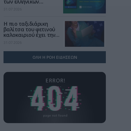
των ελληνικών
επιχειρήσεων στον
31.07.2026
χώρο της άμυνας
Η πιο ταξιδιάρικη
βαλίτσα του φετινού
καλοκαιριού έχει την
υπογραφή της Xiaomi
31.07.2026
ΟΛΗ Η ΡΟΗ ΕΙΔΗΣΕΩΝ