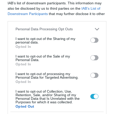
IAB’s list of downstream participants. This information may
αναφορών.
also be disclosed by us to third parties on the
IAB’s List of
Downstream Participants
that may further disclose it to other
Για τον λόγο αυτό, νομικοί τονίζουν ότι η
third parties.
ευθύνη παραμένει αποκλειστικά στον
Please note that this website/app uses one or more Google
Personal Data Processing Opt Outs
δικηγόρο που υπογράφει ένα έγγραφο,
services and may gather and store information including but
not limited to your visit or usage behaviour. You may click to
I want to opt-out of the Sharing of my
ανεξάρτητα από το αν έχει χρησιμοποιηθεί
personal data.
grant or deny consent to Google and its third-party tags to
Opted In
τεχνολογία AI στην προετοιμασία του.
use your data for below specified purposes in below Google
consent section.
I want to opt-out of the Sale of my
Personal Data.
TAGS:
ΔΙΚΗΓΟΡΙΚΑ ΓΡΑΦΕΙΑ
ΤΕΧΝΗΤΗ ΝΟΗΜΟΣΥΝΗ
Opted In
I want to opt-out of processing my
Personal Data for Targeted Advertising.
Opted In
I want to opt-out of Collection, Use,
Retention, Sale, and/or Sharing of my
Personal Data that Is Unrelated with the
Purposes for which it was collected.
Opted Out