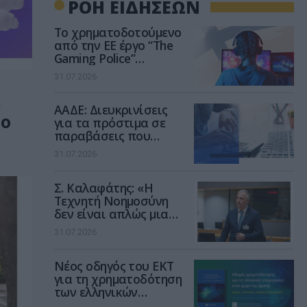
ΡΟΗ ΕΙΔΗΣΕΩΝ
Το χρηματοδοτούμενο
από την ΕΕ έργο “The
Gaming Police”
ενισχύει την ασφάλεια
31.07.2026
των παιδιών στο
διαδίκτυο
ώ
ΑΑΔΕ: Διευκρινίσεις
το
για τα πρόστιμα σε
παραβάσεις που
αφορούν τους ΦΗΜ
31.07.2026
Σ. Καλαφάτης: «Η
Τεχνητή Νοημοσύνη
δεν είναι απλώς μια
νέα τεχνολογία, είναι
31.07.2026
μια νέα βιομηχανική
επανάσταση»
Νέος οδηγός του ΕΚΤ
για τη χρηματοδότηση
των ελληνικών
επιχειρήσεων στον