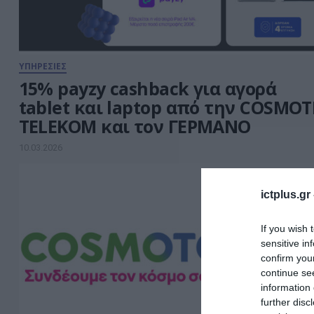
ΥΠΗΡΕΣΙΕΣ
15% payzy cashback για αγορά
tablet και laptop από την COSMOT
TELEKOM και τον ΓΕΡΜΑΝΟ
10.03.2026
ictplus.gr
If you wish 
sensitive in
confirm you
continue se
information 
further disc