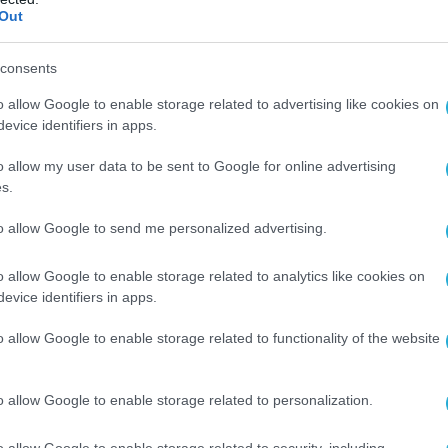
Out
ΥΠΗΡΕΣΙΕΣ
ε
Αναβάθμιση υποδομών
consents
A
αυθεντικοποίησης χρηστών της
o allow Google to enable storage related to advertising like cookies on
ΓΓΠΣΨΔ
evice identifiers in apps.
20.02.2026
o allow my user data to be sent to Google for online advertising
s.
to allow Google to send me personalized advertising.
o allow Google to enable storage related to analytics like cookies on
evice identifiers in apps.
o allow Google to enable storage related to functionality of the website
o allow Google to enable storage related to personalization.
o allow Google to enable storage related to security, including