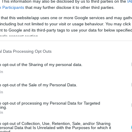
. This information may also be disclosed by us to third parties on the
IA
Participants
that may further disclose it to other third parties.
 that this website/app uses one or more Google services and may gath
ΥΠΗΡΕΣΙΕΣ
including but not limited to your visit or usage behaviour. You may click 
Καφούνης: Σε λειτουργία το νέο
 to Google and its third-party tags to use your data for below specifi
ών
Helpdesk της ΕΣΕΕ για την
ogle consent section.
υποστήριξη των εμπορικών
επιχειρήσεων
l Data Processing Opt Outs
27.02.2026
o opt-out of the Sharing of my personal data.
In
o opt-out of the Sale of my Personal Data.
In
to opt-out of processing my Personal Data for Targeted
ing.
In
o opt-out of Collection, Use, Retention, Sale, and/or Sharing
ersonal Data that Is Unrelated with the Purposes for which it
lected.