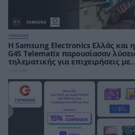
εργαλείο που για δεκαετίες
παρέμενε […]
ΥΠΗΡΕΣΙΕΣ
Η Samsung Electronics Ελλάς και 
G4S Telematix παρουσίασαν λύσει
τηλεματικής για επιχειρήσεις με
δίκτυο διανομής
13.03.2026