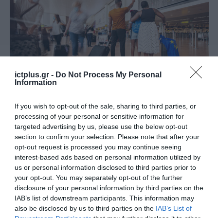
ΚΟΡΩΝΟΪΟΣ
ictplus.gr -
Do Not Process My Personal
Τελική έγκριση από το
Information
Κοινοβούλιο για το Ευρωπαϊκό
If you wish to opt-out of the sale, sharing to third parties, or
Ψηφιακό Πιστοποιητικό Covid
processing of your personal or sensitive information for
09.06.2021
targeted advertising by us, please use the below opt-out
section to confirm your selection. Please note that after your
opt-out request is processed you may continue seeing
interest-based ads based on personal information utilized by
us or personal information disclosed to third parties prior to
your opt-out. You may separately opt-out of the further
disclosure of your personal information by third parties on the
IAB’s list of downstream participants. This information may
also be disclosed by us to third parties on the
IAB’s List of