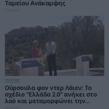
Ταμείου Ανάκαμψης
17.06.2021
ΠΟΛΙΤΙΚΗ
Ούρσουλα φον ντερ Λάιεν: Το
σχέδιο “Ελλάδα 2.0” ανήκει στο
λαό και μεταμορφώνει την
ελληνική οικονομία
17.06.2021