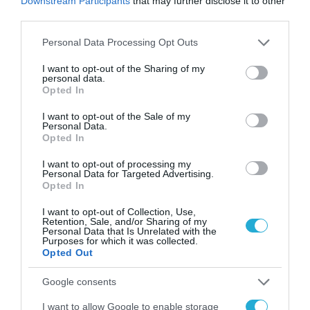
Downstream Participants
that may further disclose it to other
third parties.
Please note that this website/app uses one or more Google
Personal Data Processing Opt Outs
services and may gather and store information including but
ΕΥΡΩΠΑΪΚΗ ΕΠΙΤΡΟΠΗ
not limited to your visit or usage behaviour. You may click to
I want to opt-out of the Sharing of my
personal data.
Το Ευρωκοινοβούλιο ψηφίζει
grant or deny consent to Google and its third-party tags to
Opted In
use your data for below specified purposes in below Google
σήμερα το Ευρωπαϊκό Ψηφιακό
consent section.
I want to opt-out of the Sale of my
Πιστοποιητικό Covid
Personal Data.
Opted In
08.06.2021
I want to opt-out of processing my
Personal Data for Targeted Advertising.
Opted In
I want to opt-out of Collection, Use,
Retention, Sale, and/or Sharing of my
Personal Data that Is Unrelated with the
Purposes for which it was collected.
Opted Out
Google consents
I want to allow Google to enable storage