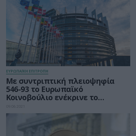
υποδομές στην ΕΕ
ΕΥΡΩΠΑΪΚΗ ΕΠΙΤΡΟΠΗ
Με συντριπτική πλειοψηφία
546-93 το Ευρωπαϊκό
Κοινοβούλιο ενέκρινε το
Ψηφιακό Πιστοποιητικό Covid
09.06.2021