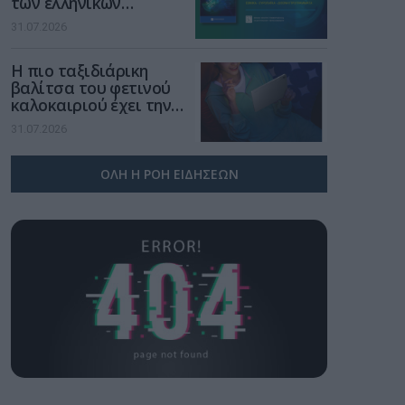
των ελληνικών
επιχειρήσεων στον
31.07.2026
χώρο της άμυνας
Η πιο ταξιδιάρικη
βαλίτσα του φετινού
καλοκαιριού έχει την
υπογραφή της Xiaomi
31.07.2026
ΟΛΗ Η ΡΟΗ ΕΙΔΗΣΕΩΝ