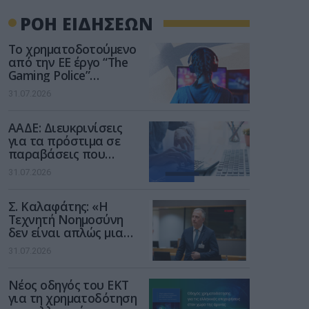
ΡΟΗ ΕΙΔΗΣΕΩΝ
Το χρηματοδοτούμενο
από την ΕΕ έργο “The
Gaming Police”
ενισχύει την ασφάλεια
31.07.2026
των παιδιών στο
διαδίκτυο
ΑΑΔΕ: Διευκρινίσεις
για τα πρόστιμα σε
παραβάσεις που
αφορούν τους ΦΗΜ
31.07.2026
Σ. Καλαφάτης: «Η
Τεχνητή Νοημοσύνη
δεν είναι απλώς μια
νέα τεχνολογία, είναι
31.07.2026
μια νέα βιομηχανική
επανάσταση»
Νέος οδηγός του ΕΚΤ
για τη χρηματοδότηση