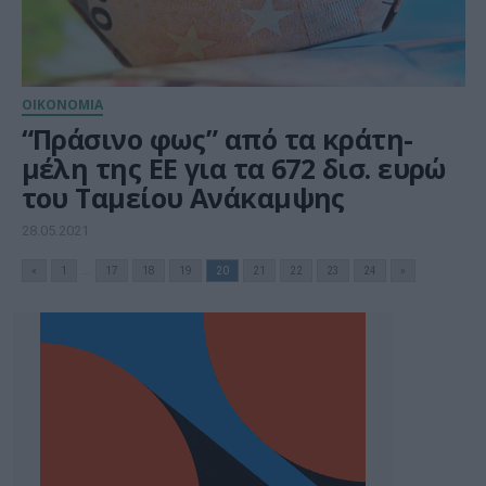
ΟΙΚΟΝΟΜΙΑ
“Πράσινο φως” από τα κράτη-
μέλη της ΕΕ για τα 672 δισ. ευρώ
του Ταμείου Ανάκαμψης
28.05.2021
«
1
...
17
18
19
20
21
22
23
24
»