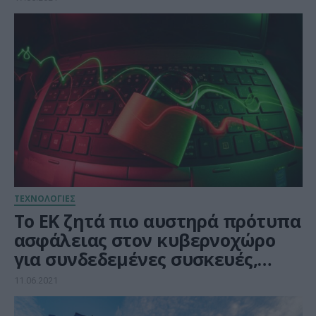
ΤΕΧΝΟΛΟΓΙΕΣ
Το ΕΚ ζητά πιο αυστηρά πρότυπα
ασφάλειας στον κυβερνοχώρο
για συνδεδεμένες συσκευές,
εφαρμογές και λειτουργικά
11.06.2021
συστήματα μετά τις πρόσφατες
κυβερνοεπιθέσεις σε κρίσιμες