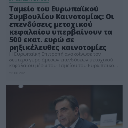
Ταμείο του Ευρωπαϊκού
Συμβουλίου Καινοτομίας: Οι
επενδύσεις μετοχικού
κεφαλαίου υπερβαίνουν τα
500 εκατ. ευρώ σε
ρηξικέλευθες καινοτομίες
Η Ευρωπαϊκή Επιτροπή ανακοίνωσε τον
δεύτερο γύρο άμεσων επενδύσεων μετοχικού
κεφαλαίου μέσω του Ταμείου του Ευρωπαϊκού
Συμβουλίου Καινοτομίας (ΕΣΚ). Από τη
25.06.2021
σύστασή του το 2020, το Ταμείο του ΕΣΚ έχει
πλέον εγκρίνει 111 επενδύσεις σε εξαιρετικά
καινοτόμους νεοφυείς επιχειρήσεις και σε
μικρές και μεσαίες επιχειρήσεις (ΜΜΕ),
συνολικού ύψους άνω των 500 εκατ. ευρώ, για
την […]