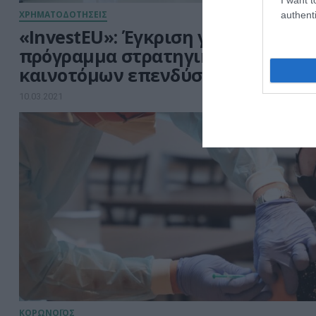
ΧΡΗΜΑΤΟΔΟΤΗΣΕΙΣ
authenti
«InvestEU»: Έγκριση για το
πρόγραμμα στρατηγικών και
καινοτόμων επενδύσεων
10.03.2021
ΚΟΡΩΝΟΪΟΣ