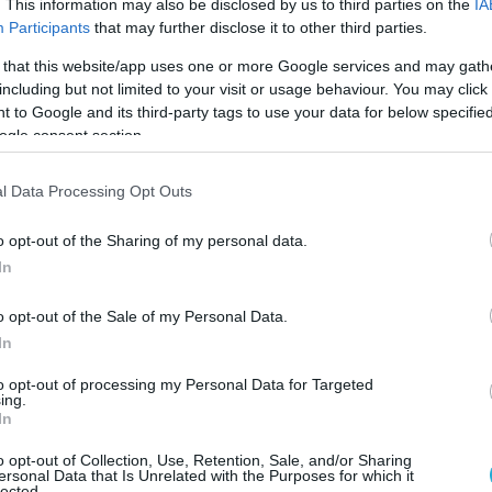
. This information may also be disclosed by us to third parties on the
IA
Participants
that may further disclose it to other third parties.
 that this website/app uses one or more Google services and may gath
ΠΡΟΪΟΝΤΑ-ΥΠΗΡΕΣΙΕΣ
including but not limited to your visit or usage behaviour. You may click 
Η
Η ΕΕ παρουσιάζει σήμερα το
 to Google and its third-party tags to use your data for below specifi
ψηφιακό πιστοποιητικό
ogle consent section.
ά
εμβολιασμού
l Data Processing Opt Outs
17.03.2021
o opt-out of the Sharing of my personal data.
In
o opt-out of the Sale of my Personal Data.
In
to opt-out of processing my Personal Data for Targeted
ing.
In
o opt-out of Collection, Use, Retention, Sale, and/or Sharing
ersonal Data that Is Unrelated with the Purposes for which it
lected.