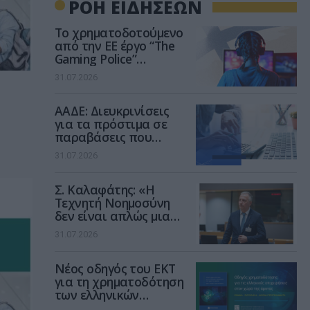
ΡΟΗ ΕΙΔΗΣΕΩΝ
Το χρηματοδοτούμενο
από την ΕΕ έργο “The
Gaming Police”
ενισχύει την ασφάλεια
31.07.2026
των παιδιών στο
διαδίκτυο
ΑΑΔΕ: Διευκρινίσεις
για τα πρόστιμα σε
παραβάσεις που
αφορούν τους ΦΗΜ
31.07.2026
Σ. Καλαφάτης: «Η
Τεχνητή Νοημοσύνη
δεν είναι απλώς μια
νέα τεχνολογία, είναι
31.07.2026
μια νέα βιομηχανική
επανάσταση»
Νέος οδηγός του ΕΚΤ
για τη χρηματοδότηση
των ελληνικών
επιχειρήσεων στον