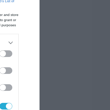
B’s List of
er and store
to grant or
ed purposes