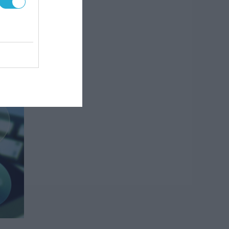
προς
ό