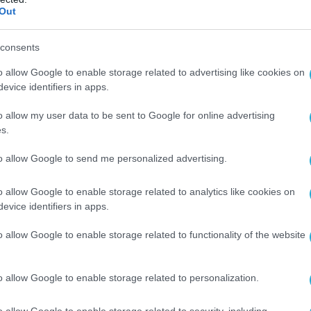
Out
ΨΗΦΙΑΚΗ ΣΤΡΑΤΗΓΙΚΗ
ία
Ψηφιακή δεκαετία της Ευρώπης
consents
Επιτροπή χαράσσει την πορεία 
o allow Google to enable storage related to advertising like cookies on
τη δημιουργία μιας ψηφιακά
evice identifiers in apps.
ενισχυμένης Ευρώπης έως το 20
10.03.2021
o allow my user data to be sent to Google for online advertising
s.
,
to allow Google to send me personalized advertising.
o allow Google to enable storage related to analytics like cookies on
evice identifiers in apps.
o allow Google to enable storage related to functionality of the website
o allow Google to enable storage related to personalization.
o allow Google to enable storage related to security, including