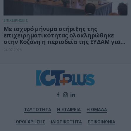
ΕΠΙΧΕΙΡΗΣΕΙΣ
Με ισχυρό μήνυμα στήριξης της
επιχειρηματικότητας ολοκληρώθηκε
στην Κοζάνη η περιοδεία της ΕΥΔΑΜ για
τις νέες δράσεις ύψους 140 εκατ. ευρώ
24.07.2026
ΤΑΥΤΟΤΗΤΑ
Η ΕΤΑΙΡΕΙΑ
Η ΟΜΑΔΑ
ΟΡΟΙ ΧΡΗΣΗΣ
ΙΔΙΩΤΙΚΟΤΗΤΑ
ΕΠΙΚΟΙΝΩΝΙΑ