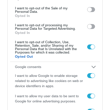
use your data for below specified purposes in below Google
consent section.
I want to opt-out of the Sale of my
Personal Data.
Opted In
I want to opt-out of processing my
Personal Data for Targeted Advertising.
ΡΟΗ ΕΙΔΗΣΕΩΝ
Opted In
Το χρηματοδοτούμενο
I want to opt-out of Collection, Use,
από την ΕΕ έργο “The
Retention, Sale, and/or Sharing of my
Personal Data that Is Unrelated with the
Gaming Police”
Purposes for which it was collected.
ενισχύει την ασφάλεια
Opted Out
31.07.2026
των παιδιών στο
διαδίκτυο
Google consents
ΑΑΔΕ: Διευκρινίσεις
για τα πρόστιμα σε
I want to allow Google to enable storage
παραβάσεις που
related to advertising like cookies on web or
αφορούν τους ΦΗΜ
31.07.2026
device identifiers in apps.
I want to allow my user data to be sent to
Σ. Καλαφάτης: «Η
Τεχνητή Νοημοσύνη
Google for online advertising purposes.
δεν είναι απλώς μια