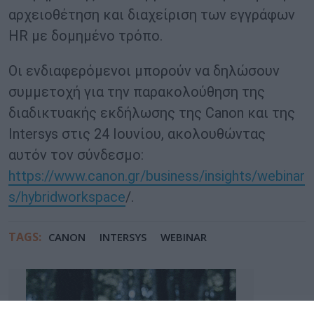
αρχειοθέτηση και διαχείριση των εγγράφων
HR με δομημένο τρόπο.
Οι ενδιαφερόμενοι μπορούν να δηλώσουν
συμμετοχή για την παρακολούθηση της
διαδικτυακής εκδήλωσης της Canon και της
Intersys στις 24 Ιουνίου, ακολουθώντας
αυτόν τον σύνδεσμο:
https://www.canon.gr/business/insights/webinar
s/hybridworkspace
/.
TAGS:
CANON
INTERSYS
WEBINAR