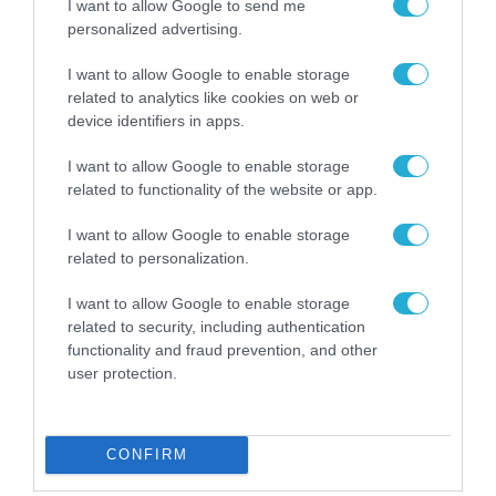
νέα τεχνολογία, είναι
I want to allow Google to send me
31.07.2026
μια νέα βιομηχανική
personalized advertising.
επανάσταση»
Νέος οδηγός του ΕΚΤ
I want to allow Google to enable storage
για τη χρηματοδότηση
related to analytics like cookies on web or
των ελληνικών
device identifiers in apps.
επιχειρήσεων στον
31.07.2026
χώρο της άμυνας
I want to allow Google to enable storage
related to functionality of the website or app.
Η πιο ταξιδιάρικη
βαλίτσα του φετινού
καλοκαιριού έχει την
I want to allow Google to enable storage
υπογραφή της Xiaomi
related to personalization.
31.07.2026
I want to allow Google to enable storage
ΟΛΗ Η ΡΟΗ ΕΙΔΗΣΕΩΝ
related to security, including authentication
functionality and fraud prevention, and other
user protection.
CONFIRM