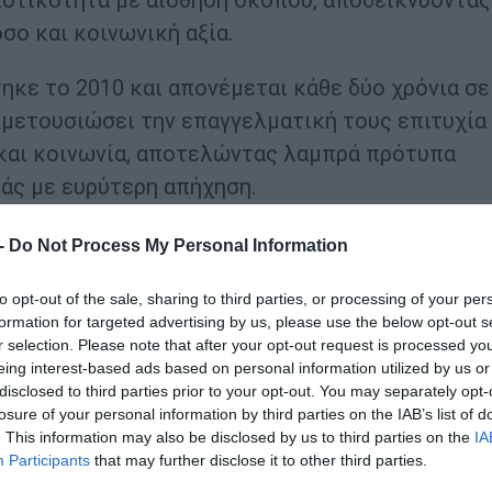
σο και κοινωνική αξία.
τηκε το 2010 και απονέμεται κάθε δύο χρόνια σε
 μετουσιώσει την επαγγελματική τους επιτυχία
και κοινωνία, αποτελώντας λαμπρά πρότυπα
άς με ευρύτερη απήχηση.
νός προχώρησε σε μια σύντομη συζήτηση με τον 
 -
Do Not Process My Personal Information
ρε: «
Δεν σχεδίαζα τίποτα. Δούλευα από τις 7 το 
to opt-out of the sale, sharing to third parties, or processing of your per
ιωθα επιτυχία. Το μυστικό δεν είναι μόνο η στρατη
formation for targeted advertising by us, please use the below opt-out s
τό που βλέπεις, να πιστεύουν αυτό που πιστεύεις.
r selection. Please note that after your opt-out request is processed y
eing interest-based ads based on personal information utilized by us or
νεις κάτι με όλη σου την ψυχή και μετά να έχεις τ
disclosed to third parties prior to your opt-out. You may separately opt-
ο
».
losure of your personal information by third parties on the IAB’s list of
. This information may also be disclosed by us to third parties on the
IA
ation, αναφέρθηκε στην προσωπικότητα του
Participants
that may further disclose it to other third parties.
ο