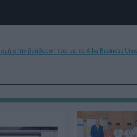
μή στην βράβευσή του με το Alba Business Unus