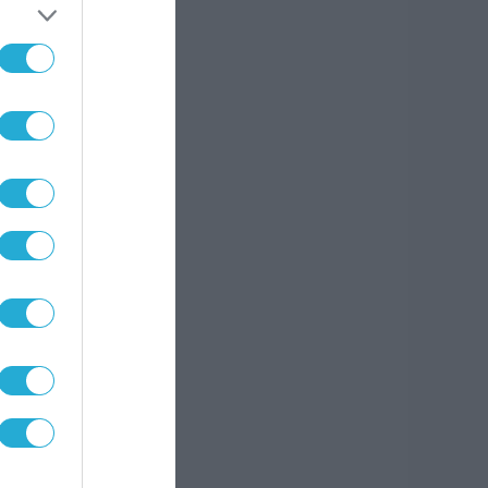
on,
ων
να
ηση
ου θα
 της
σμένη
και
: