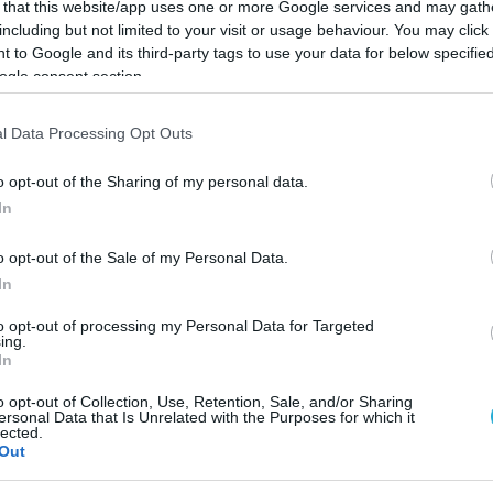
: «
Σήμερα με το 8
Business
Unusual
Award
τιμού
 that this website/app uses one or more Google services and may gath
including but not limited to your visit or usage behaviour. You may click 
την επιχειρηματική πορεία περιγράφει μία και μόν
 to Google and its third-party tags to use your data for below specifi
ενός επιχειρηματία που βρέθηκε τη σωστή στιγμή σ
ogle consent section.
υ επανειλημμένα δημιούργησε το “σωστό μέρος” πρ
l Data Processing Opt Outs
 που μας διδάσκει ότι η μεγαλύτερη επιχειρηματικ
ναι να οραματίζεσαι και να συμβάλλεις στη δημιουρ
o opt-out of the Sharing of my personal data.
In
o opt-out of the Sale of my Personal Data.
usiness
Un
usual Award, ο Πρόεδρος του Αμερικα
In
αλωσόρισε τους προσκεκλημένους και ανέφερε
οποίου δίνει συγκεκριμένο νόημα στη φράση “busi
to opt-out of processing my Personal Data for Targeted
ing.
ώς την ηγεσία που το Alba μελετά και καλλιεργεί.
In
επιχειρηματικότητα, η καινοτομία, η αξιοκρατία, 
o opt-out of Collection, Use, Retention, Sale, and/or Sharing
ersonal Data that Is Unrelated with the Purposes for which it
ά από το επιχειρείν· στην πορεία του κ. Γερμανού
lected.
Out
ιχείρηση δημιουργεί αξία. Αυτό είναι το πρότυπο 