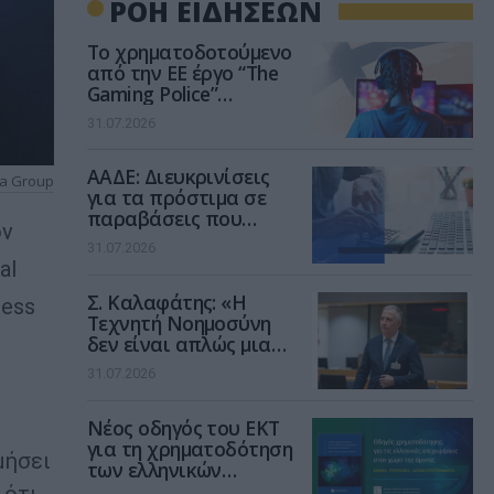
ΡΟΗ ΕΙΔΗΣΕΩΝ
Το χρηματοδοτούμενο
από την ΕΕ έργο “The
Gaming Police”
ενισχύει την ασφάλεια
31.07.2026
των παιδιών στο
διαδίκτυο
ΑΑΔΕ: Διευκρινίσεις
ia Group
για τα πρόστιμα σε
παραβάσεις που
ον
αφορούν τους ΦΗΜ
31.07.2026
al
Σ. Καλαφάτης: «Η
ness
Τεχνητή Νοημοσύνη
δεν είναι απλώς μια
νέα τεχνολογία, είναι
31.07.2026
μια νέα βιομηχανική
επανάσταση»
Νέος οδηγός του ΕΚΤ
για τη χρηματοδότηση
μήσει
των ελληνικών
επιχειρήσεων στον
 ότι