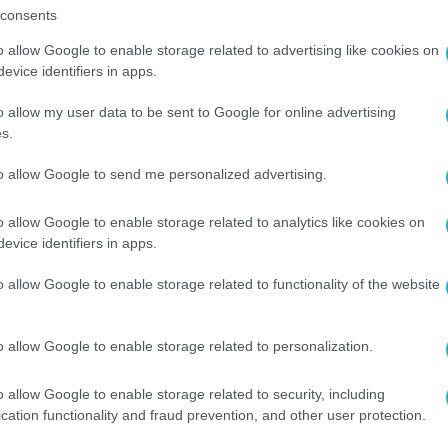
consents
ρος Διοικητικού Συμβουλίου του ALBA Associati
o allow Google to enable storage related to advertising like cookies on
evice identifiers in apps.
ρίς καμμιά έκπτωση στην ποιότητα των διδασκόντ
σιωμένο διοικητικό προσωπικό, έχουμε καταφέρει 
o allow my user data to be sent to Google for online advertising
s.
ς επιχειρηματικής κοινότητας, αλλά και την εκτίμ
ικό. Στόχος μας είναι να εκπαιδεύουμε στελέχη π
to allow Google to send me personalized advertising.
επιχειρηματική κοινότητα
».
o allow Google to enable storage related to analytics like cookies on
evice identifiers in apps.
usiness
Un
usual Award θα διατεθούν για την
η διάδοση των αποτελεσμάτων της προς όφελος
o allow Google to enable storage related to functionality of the website
 να συνεχίζει να υπηρετεί τη διαχρονικά εμπνευ
 γνώσης.
o allow Google to enable storage related to personalization.
τικό βίντεο αφιερωμένο στον κ. Πάνο Γερμανό 
o allow Google to enable storage related to security, including
cation functionality and fraud prevention, and other user protection.
να το παρακολουθήσετε στον ακόλουθο σύνδεσμο