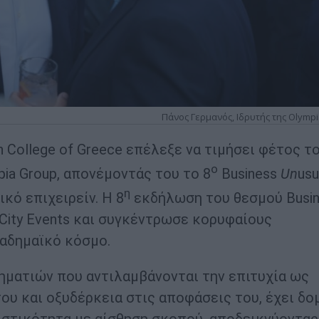
Πάνος Γερμανός, Ιδρυτής της Olymp
an College of Greece επέλεξε να τιμήσει φέτος τ
ο
pia Group, απονέμοντάς του το 8
Business
Un
usu
η
κό επιχειρείν. Η 8
εκδήλωση του θεσμού Busi
City Events και συγκέντρωσε κορυφαίους
αδημαϊκό κόσμο.
ρηματιών που αντιλαμβάνονται την επιτυχία ως
ου και οξυδέρκεια στις αποφάσεις του, έχει δο
ιστικότητα με αίσθηση σκοπού, αποδεικνύοντας