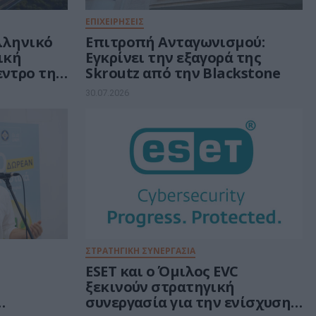
ΕΠΙΧΕΙΡΗΣΕΙΣ
ελληνικό
Επιτροπή Ανταγωνισμού:
τική
Εγκρίνει την εξαγορά της
εντρο της
Skroutz από την Blackstone
ν 30 δισ.
30.07.2026
ή
ΣΤΡΑΤΗΓΙΚΗ ΣΥΝΕΡΓΑΣΙΑ
ESET και ο Όμιλος EVC
ξεκινούν στρατηγική
συνεργασία για την ενίσχυση