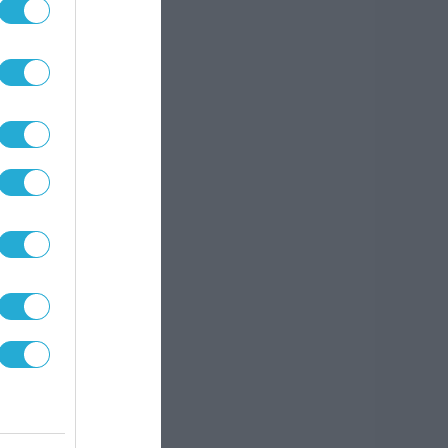
 από
ια
 και
έχουν
μέρα,
ώντας
 της
ς. Η