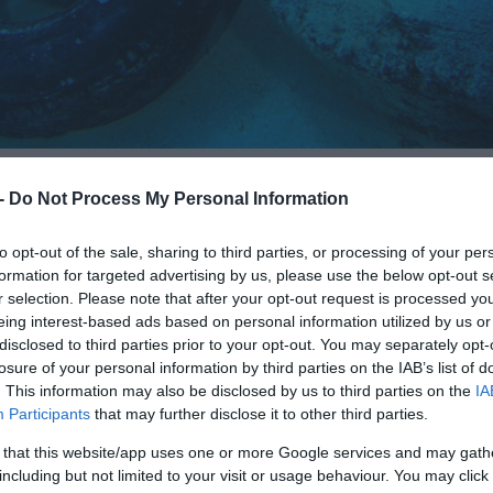
ική συνεργασία τους για την
προστασία των
 -
Do Not Process My Personal Information
η της γαλάζιας οικονομίας
. Μια μεγάλης κλίμα
ώθηκε με επιτυχία στο αλιευτικό λιμάνι της
to opt-out of the sale, sharing to third parties, or processing of your per
formation for targeted advertising by us, please use the below opt-out s
, με την υποστήριξη της Allianz.
r selection. Please note that after your opt-out request is processed y
eing interest-based ads based on personal information utilized by us or
ασύρθηκαν σημαντικές ποσότητες θαλάσσιων κα
disclosed to third parties prior to your opt-out. You may separately opt-
losure of your personal information by third parties on the IAB’s list of
τεί στον βυθό επί σειρά ετών. Συγκεκριμένα,
. This information may also be disclosed by us to third parties on the
IA
θαλάσσιων απορριμμάτων
από τον βυθό, τα οποία
Participants
that may further disclose it to other third parties.
βαρύνουν το θαλάσσιο περιβάλλον, να απειλούν 
 that this website/app uses one or more Google services and may gath
τις τοπικές κοινότητες.
including but not limited to your visit or usage behaviour. You may click 