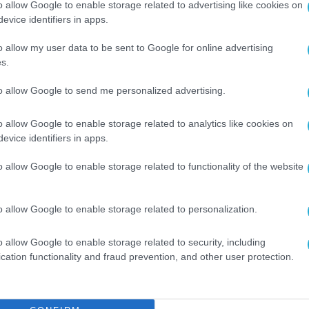
o allow Google to enable storage related to advertising like cookies on
πορριμμάτων σε τρεις χώρες
, ενώ
περισσότεροι
evice identifiers in apps.
σεις που προωθούν υγιέστερες θάλασσες και μ
o allow my user data to be sent to Google for online advertising
s.
 Πάτρα αναδεικνύει τη δύναμη της συλλογικής
to allow Google to send me personalized advertising.
συνέργειες μπορούν να δημιουργήσουν
μετρήσιμο
o allow Google to enable storage related to analytics like cookies on
σσια οικοσυστήματα
. Με αφορμή την Παγκόσμια
evice identifiers in apps.
naleia γιορτάζουν όχι μόνο τα αποτελέσματα που 
αι τους ανθρώπους που καθιστούν δυνατή, κάθε η
o allow Google to enable storage related to functionality of the website
ών μας.
o allow Google to enable storage related to personalization.
ν
πρωτοβουλίες κυκλικής οικονομίας
, διερευν
στο θαλάσσιο πλαστικό και μετατρέπουν τα
o allow Google to enable storage related to security, including
cation functionality and fraud prevention, and other user protection.
γασία δεν περιορίζεται μόνο στην απομάκρυνση
και στη δημιουργία ενός πιο βιώσιμου μέλλοντο
α, επιβεβαιώνει τη δέσμευσή της να υποστηρίζει