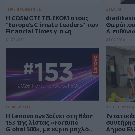
ΤΗΛΕΠΙΚΟΙΝΩΝΙΕΣ
ΣΤΕΛΕΧΗ
Η COSMOTE TELEKOM στους
diadikasi
“Europe’s Climate Leaders” των
Θωμόπου
Financial Times για 4η
Διευθύνω
συνεχόμενη χρονιά
31.07.2026
31.07.2026
ΕΠΙΧΕΙΡΗΣΕΙΣ
ΤΟΠΙΚΗ ΑΥΤΟΔ
Η Lenovo ανεβαίνει στη θέση
Εντατικές
153 της λίστας «Fortune
συντήρησ
Global 500», με κύριο μοχλό
Δήμου Ελ