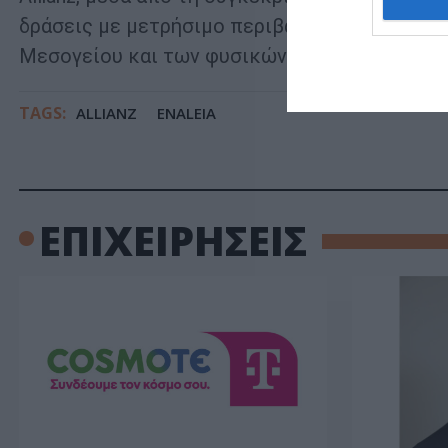
δράσεις με μετρήσιμο περιβαλλοντικό αποτύ
Μεσογείου και των φυσικών πόρων για τις επ
TAGS:
ALLIANZ
ENALEIA
ΕΠΙΧΕΙΡΗΣΕΙΣ