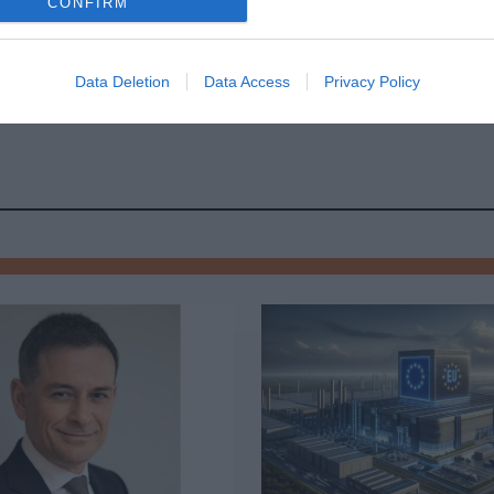
CONFIRM
πωμα και να συμβάλλει ενεργά στην προστασία 
όμενες γενιές.
Data Deletion
Data Access
Privacy Policy