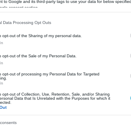
 to Google and its third-party tags to use your data for below specifi
ogle consent section.
περιοχή της ιχθυόσκαλας και της ζώνης
υ λιμανιού. Με τη συνδρομή επαγγελματιών δυ
l Data Processing Opt Outs
βλήτων και ειδικού εξοπλισμού ανύψωσης,
αλιευτικά εργαλεία, σχοινιά, πλαστικά και
o opt-out of the Sharing of my personal data.
In
 προς ορθή περιβαλλοντική διαχείριση.
o opt-out of the Sale of my Personal Data.
α συνεργασία της Enaleia με την τοπική αλιευτ
In
editerranean Cleanup”
, το οποίο υλοποιείται σ
to opt-out of processing my Personal Data for Targeted
από τη συνεργασία με αλιείς και τοπικούς φορεί
ing.
In
αλάσσιας ρύπανσης και προστασίας των θαλάσσ
o opt-out of Collection, Use, Retention, Sale, and/or Sharing
ersonal Data that Is Unrelated with the Purposes for which it
lected.
Out
λύτερου σχεδίου προστασίας των θαλασσών και
ς
“Together for the Ocean”
, για την οποία
η Allian
consents
ν έναρξη της συνεργασίας τους, έχουν ανασυρθεί