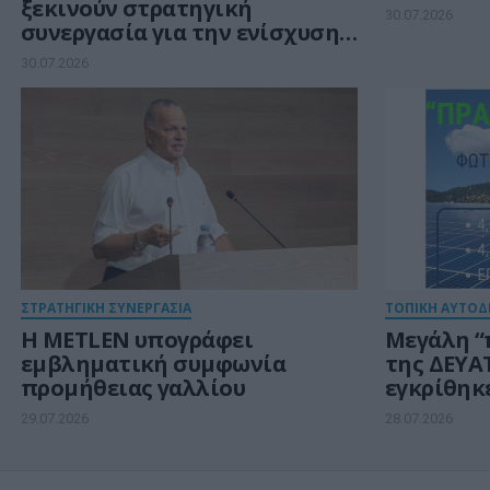
ξεκινούν στρατηγική
30.07.2026
συνεργασία για την ενίσχυση
της ανθεκτικότητας της
30.07.2026
Ευρώπης στους τομείς
κυβερνοασφάλειας και
ενέργειας
ΣΤΡΑΤΗΓΙΚΗ ΣΥΝΕΡΓΑΣΙΑ
ΤΟΠΙΚΗ ΑΥΤΟΔ
Η METLEN υπογράφει
Μεγάλη “
εμβληματική συμφωνία
της ΔΕΥΑΤ
προμήθειας γαλλίου
εγκρίθηκ
φωτοβολτ
29.07.2026
28.07.2026