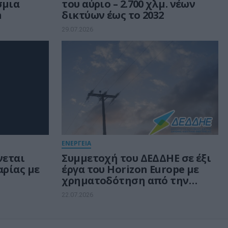
σμια
του αύριο – 2.700 χλμ. νέων
h
δικτύων έως το 2032
29.07.2026
ΕΝΕΡΓΕΙΑ
νεται
Συμμετοχή του ΔΕΔΔΗΕ σε έξι
αρίας με
έργα του Horizon Europe με
χρηματοδότηση από την
Κομισιόν
22.07.2026