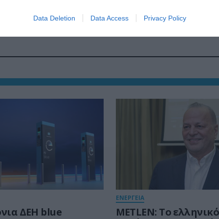
Data Deletion
Data Access
Privacy Policy
ΕΝΕΡΓΕΙΑ
νια ΔΕΗ blue
METLEN: Το ελληνικό