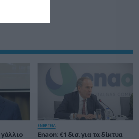
ΕΝΕΡΓΕΙΑ
 γάλλιο
Enaon: €1 δισ. για τα δίκτυα