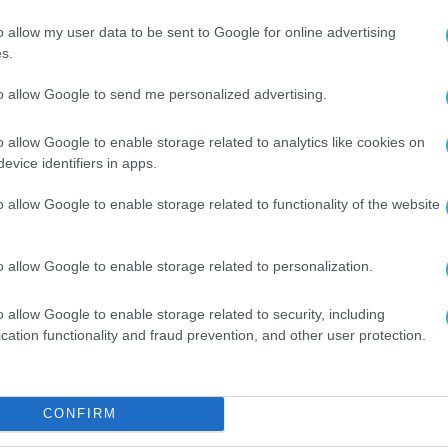
υπέβαλαν και τις πλέον συμφέρουσες οικονομικές
o allow my user data to be sent to Google for online advertising
νεται να ολοκληρωθεί με τις αντίστοιχες
s.
to allow Google to send me personalized advertising.
εση των Δωδεκανήσων, η Κως, η Ρόδος και η
o allow Google to enable storage related to analytics like cookies on
σύστημα, μέσω Κορίνθου, σε δύο διακριτές φάσε
evice identifiers in apps.
ύ Αιγαίου θα περιλαμβάνει τα νησιά Λήμνο, Λέσ
o allow Google to enable storage related to functionality of the website
ις φάσεις.
ν ενίσχυση της ενεργειακής ασφάλειας, τη μείωσ
o allow Google to enable storage related to personalization.
ιοποίηση του δυναμικού των ΑΠΕ και την
o allow Google to enable storage related to security, including
περιοχών.
cation functionality and fraud prevention, and other user protection.
ηση του μεγαλύτερου προγράμματος νησιωτικών
άλλοντας καθοριστικά στη διαμόρφωση ενός
CONFIRM
ακού συστήματος.