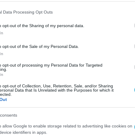
βρύχιων και υπόγειων καλωδίων που θα
l Data Processing Opt Outs
 δύο νησιωτικών συμπλεγμάτων, καθώς και σε 
 του Ιονίου και του Αργοσαρωνικού, με συνολι
o opt-out of the Sharing of my personal data.
In
ον ΦΠΑ).
o opt-out of the Sale of my Personal Data.
ριμένη διαγωνιστική διαδικασία, η οποία
In
Διαχειριστές, λόγω της ιστορικά υψηλής ζήτησ
to opt-out of processing my Personal Data for Targeted
σε διεθνές επίπεδο, εξασφαλίζοντας με αυτόν
ing.
In
ωγής στα εργοστάσια των αναδόχων.
o opt-out of Collection, Use, Retention, Sale, and/or Sharing
ersonal Data that Is Unrelated with the Purposes for which it
ί η πλέον συμφέρουσα οικονομική προσφορά. Το
lected.
Out
νει τις διασυνδέσεις Θράκη–Λήμνος, Κως–Ρόδος
αιρεία Fulgor Α.Ε. και, αντίστοιχα, το δεύτερο
consents
υνδέσεις Ρόδος–Κάρπαθος, Αλιβέρι (GIS)–Σκύρο
o allow Google to enable storage related to advertising like cookies on
ινα–Μέγαρα και Κεφαλονιά-Κυλλήνη, κέρδισε η
evice identifiers in apps.