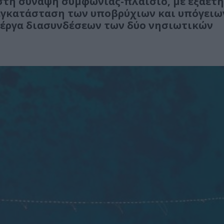
στη σύναψη συμφωνίας-πλαίσιο, με εξαετή
ι εγκατάσταση των υποβρύχιων και υπόγειω
έργα διασυνδέσεων των δύο νησιωτικών