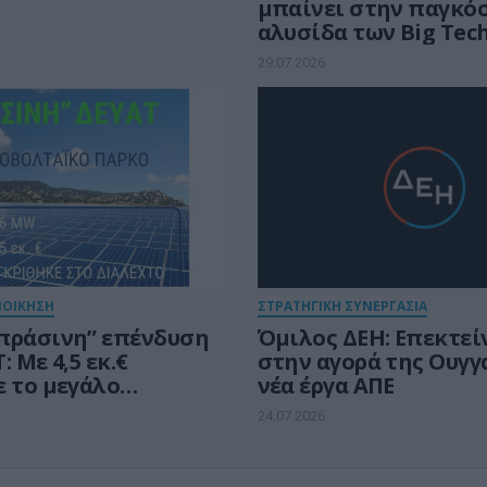
μπαίνει στην παγκό
αλυσίδα των Big Tec
29.07.2026
ΙΟΙΚΗΣΗ
ΣΤΡΑΤΗΓΙΚΗ ΣΥΝΕΡΓΑΣΙΑ
πράσινη” επένδυση
Όμιλος ΔΕΗ: Επεκτεί
: Με 4,5 εκ.€
στην αγορά της Ουγγ
ε το μεγάλο
νέα έργα ΑΠΕ
αϊκό των 4,6 MW
24.07.2026