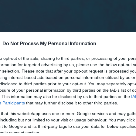
 -
Do Not Process My Personal Information
to opt-out of the sale, sharing to third parties, or processing of your per
formation for targeted advertising by us, please use the below opt-out s
r selection. Please note that after your opt-out request is processed y
eing interest-based ads based on personal information utilized by us or
υνδέσεις που δρομολογεί ο ΑΔΜΗΕ στα Δωδεκά
disclosed to third parties prior to your opt-out. You may separately opt-
losure of your personal information by third parties on the IAB’s list of
η επιτυχής ολοκλήρωση της διενέργειας του
. This information may also be disclosed by us to third parties on the
IA
αξης των προσφορών κάθε τμήματος του διεθν
Participants
that may further disclose it to other third parties.
ν υψηλής τάσης 150 kV και τεχνολογίας
 that this website/app uses one or more Google services and may gath
including but not limited to your visit or usage behaviour. You may click 
 to Google and its third-party tags to use your data for below specifi
ogle consent section.
ναψη συμφωνίας-πλαίσιο, με εξαετή διάρκεια, γ