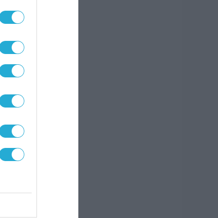
ις.
βο,
η του