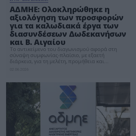
ΑΔΜΗΕ: Ολοκληρώθηκε η
αξιολόγηση των προσφορών
για τα καλωδιακά έργα των
διασυνδέσεων Δωδεκανήσων
και Β. Αιγαίου
Το αντικείμενο του διαγωνισμού αφορά στη
σύναψη συμφωνίας-πλαίσιο, με εξαετή
διάρκεια, για τη μελέτη, προμήθεια και
εγκατάσταση των υποβρύχιων και υπόγειων
02.06.2026
καλωδίων που θα χρησιμοποιηθούν στα έργα
διασυνδέσεων των δύο νησιωτικών
συμπλεγμάτων