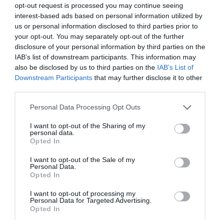
opt-out request is processed you may continue seeing
interest-based ads based on personal information utilized by
ΕΡΓΑ - ΔΙΑΓΩΝΙΣΜΟΙ
us or personal information disclosed to third parties prior to
ΑΔΜΗΕ: Προχωρά ο διαγωνισμός
your opt-out. You may separately opt-out of the further
για τα καλωδιακά έργα σε
disclosure of your personal information by third parties on the
IAB’s list of downstream participants. This information may
Δωδεκάνησα, ΒΑ Αιγαίο
also be disclosed by us to third parties on the
IAB’s List of
02.08.2024
Downstream Participants
that may further disclose it to other
third parties.
Please note that this website/app uses one or more Google
Personal Data Processing Opt Outs
services and may gather and store information including but
not limited to your visit or usage behaviour. You may click to
I want to opt-out of the Sharing of my
personal data.
grant or deny consent to Google and its third-party tags to
Opted In
use your data for below specified purposes in below Google
consent section.
I want to opt-out of the Sale of my
Personal Data.
Opted In
I want to opt-out of processing my
Personal Data for Targeted Advertising.
Opted In
ΤΟΠΙΚΗ ΑΥΤΟΔΙΟΙΚΗΣΗ