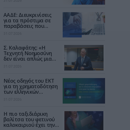
31.07.2026
των παιδιών στο
διαδίκτυο
ΑΑΔΕ: Διευκρινίσεις
για τα πρόστιμα σε
παραβάσεις που
αφορούν τους ΦΗΜ
31.07.2026
Σ. Καλαφάτης: «Η
Τεχνητή Νοημοσύνη
δεν είναι απλώς μια
νέα τεχνολογία, είναι
31.07.2026
μια νέα βιομηχανική
επανάσταση»
Νέος οδηγός του ΕΚΤ
για τη χρηματοδότηση
των ελληνικών
επιχειρήσεων στον
31.07.2026
χώρο της άμυνας
Η πιο ταξιδιάρικη
βαλίτσα του φετινού
καλοκαιριού έχει την