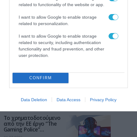
related to functionality of the website or app.
I want to allow Google to enable storage
related to personalization.
I want to allow Google to enable storage
related to security, including authentication
functionality and fraud prevention, and other
user protection.
CONFIRM
Data Deletion
Data Access
Privacy Policy
ΡΟΗ ΕΙΔΗΣΕΩΝ
Το χρηματοδοτούμενο
από την ΕΕ έργο “The
Gaming Police”
ενισχύει την ασφάλεια