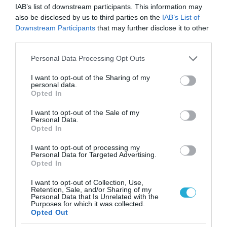
Τεχνητή Νοημοσύνη
IAB’s list of downstream participants. This information may
δεν είναι απλώς μια
also be disclosed by us to third parties on the
IAB’s List of
νέα τεχνολογία, είναι
31.07.2026
Downstream Participants
that may further disclose it to other
μια νέα βιομηχανική
third parties.
επανάσταση»
Νέος οδηγός του ΕΚΤ
Please note that this website/app uses one or more Google
Personal Data Processing Opt Outs
για τη χρηματοδότηση
services and may gather and store information including but
των ελληνικών
not limited to your visit or usage behaviour. You may click to
I want to opt-out of the Sharing of my
επιχειρήσεων στον
31.07.2026
personal data.
χώρο της άμυνας
grant or deny consent to Google and its third-party tags to
Opted In
use your data for below specified purposes in below Google
Η πιο ταξιδιάρικη
consent section.
I want to opt-out of the Sale of my
βαλίτσα του φετινού
Personal Data.
καλοκαιριού έχει την
Opted In
υπογραφή της Xiaomi
31.07.2026
I want to opt-out of processing my
Personal Data for Targeted Advertising.
Opted In
ΟΛΗ Η ΡΟΗ ΕΙΔΗΣΕΩΝ
I want to opt-out of Collection, Use,
Retention, Sale, and/or Sharing of my
Personal Data that Is Unrelated with the
Purposes for which it was collected.
Opted Out