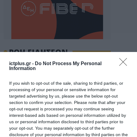
ΡΟΗ ΕΙΔΗΣΕΩΝ
Το χρηματοδοτούμενο
ictplus.gr -
Do Not Process My Personal
από την ΕΕ έργο “The
Information
Gaming Police”
ενισχύει την ασφάλεια
If you wish to opt-out of the sale, sharing to third parties, or
31.07.2026
των παιδιών στο
processing of your personal or sensitive information for
διαδίκτυο
targeted advertising by us, please use the below opt-out
ΑΑΔΕ: Διευκρινίσεις
section to confirm your selection. Please note that after your
για τα πρόστιμα σε
παραβάσεις που
opt-out request is processed you may continue seeing
αφορούν τους ΦΗΜ
interest-based ads based on personal information utilized by
31.07.2026
us or personal information disclosed to third parties prior to
your opt-out. You may separately opt-out of the further
Σ. Καλαφάτης: «Η
disclosure of your personal information by third parties on the