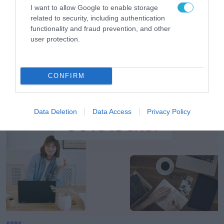
I want to allow Google to enable storage
related to security, including authentication
functionality and fraud prevention, and other
APPS
user protection.
Ferryhopper: Νέες διαδρομές κερδίζουν
έδαφος στο island hopping το 2026
CONFIRM
22.07.2026
Data Deletion
Data Access
Privacy Policy
APPS