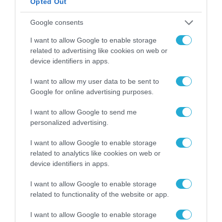
διαμορφώνεται είναι ότι ο ψηφιακός
Opted Out
μετασχηματισμός δεν αξιολογείται πλέον
Google consents
ως σχέδιο, αλλά ως αποτέλεσμα. Το κράτος
I want to allow Google to enable storage
αρχίζει να μετρά την απόδοσή του μέσα από
related to advertising like cookies on web or
δεδομένα: χρόνο, κόστος, αποδοτικότητα και
device identifiers in apps.
περιβαλλοντικό αποτύπωμα. Και αυτό ίσως
I want to allow my user data to be sent to
αποτελεί τη σημαντικότερη αλλαγή από
Google for online advertising purposes.
όλες.
I want to allow Google to send me
personalized advertising.
TAGS:
GOV.GR
ΥΠΟΥΡΓΕΙΟ ΨΗΦΙΑΚΗΣ ΔΙΑΚΥΒΕΡΝΗΣΗΣ ΚΑΙ
I want to allow Google to enable storage
ΤΝ
related to analytics like cookies on web or
device identifiers in apps.
I want to allow Google to enable storage
related to functionality of the website or app.
I want to allow Google to enable storage