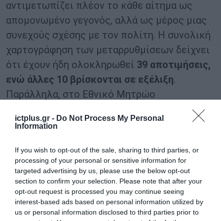
αντιμετωπίζει πλέον το κάθε αίτημα ως
απομονωμένο γεγονός, αλλά ως μέρος μιας
συνεχούς σχέσης με τον πολίτη. Η συνολική
χαρτογράφηση των μεταρρυθμίσεων δείχνει
ότι έχουν ήδη ολοκληρωθεί
39 αποτιμήσεις,
ενώ άλλες 10 βρίσκονται σε εξέλιξη
.
Παράλληλα, στο Εθνικό Μητρώο
Διαδικασιών «Μίτος» έχουν καταγραφεί
ictplus.gr -
Do Not Process My Personal
περισσότερες από 4.200 διαδικασίες,
Information
δημιουργώντας για πρώτη φορά μια πλήρη
If you wish to opt-out of the sale, sharing to third parties, or
εικόνα του διοικητικού συστήματος.
processing of your personal or sensitive information for
Σημαντική είναι
και η συμβολή του
Εθνικό
targeted advertising by us, please use the below opt-out
section to confirm your selection. Please note that after your
Κέντρο Τεκμηρίωσης και Ηλεκτρονικού
opt-out request is processed you may continue seeing
Περιεχομένου
, το οποίο υποστηρίζει τη
interest-based ads based on personal information utilized by
συστηματική αποτίμηση των δημόσιων
us or personal information disclosed to third parties prior to