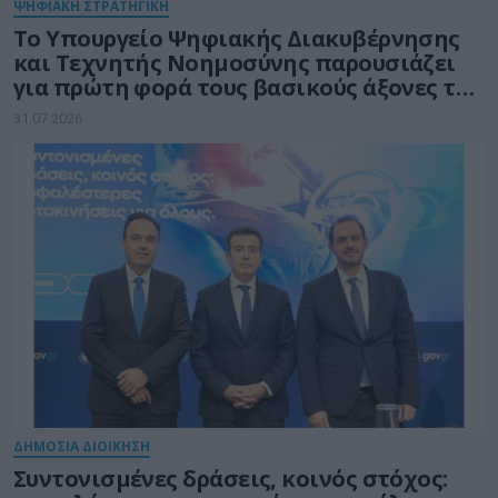
ΨΗΦΙΑΚΗ ΣΤΡΑΤΗΓΙΚΗ
Το Υπουργείο Ψηφιακής Διακυβέρνησης
και Τεχνητής Νοημοσύνης παρουσιάζει
για πρώτη φορά τους βασικούς άξονες του
νέου Εθνικού Διαστημικού Προγράμματος
31.07.2026
ΔΗΜΟΣΙΑ ΔΙΟΙΚΗΣΗ
Συντονισμένες δράσεις, κοινός στόχος: