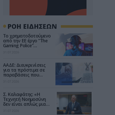
ΡΟΗ ΕΙΔΗΣΕΩΝ
Το χρηματοδοτούμενο
από την ΕΕ έργο “The
Gaming Police”
ενισχύει την ασφάλεια
31.07.2026
των παιδιών στο
διαδίκτυο
ΑΑΔΕ: Διευκρινίσεις
για τα πρόστιμα σε
παραβάσεις που
αφορούν τους ΦΗΜ
31.07.2026
Σ. Καλαφάτης: «Η
Τεχνητή Νοημοσύνη
δεν είναι απλώς μια
νέα τεχνολογία, είναι
31.07.2026
μια νέα βιομηχανική