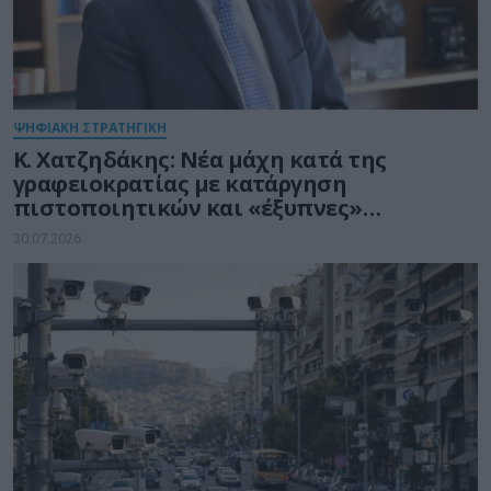
ΨΗΦΙΑΚΗ ΣΤΡΑΤΗΓΙΚΗ
Κ. Χατζηδάκης: Νέα μάχη κατά της
γραφειοκρατίας με κατάργηση
πιστοποιητικών και «έξυπνες»
διασταυρώσεις του Δημοσίου
30.07.2026