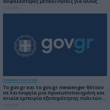
ασφαλέστερες μετακινήσεις για όλους
31.07.2026
ΨΗΦΙΑΚΗ ΣΤΡΑΤΗΓΙΚΗ
Το gov.gr και το gov.gr messenger θέτουν
σε λειτουργία μια προσωποποιημένη και
ενιαία εμπειρία εξυπηρέτησης πολιτών
και επιχειρήσεων
31.07.2026