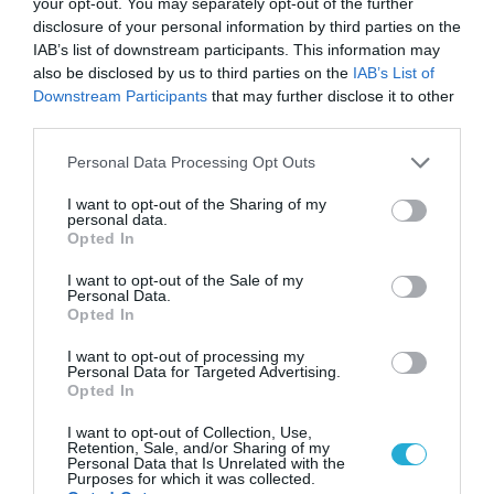
your opt-out. You may separately opt-out of the further
πολιτικών με διεθνώς αναγνωρισμένες
disclosure of your personal information by third parties on the
μεθοδολογίες. Η συμβολή αυτή δεν αφορά
IAB’s list of downstream participants. This information may
also be disclosed by us to third parties on the
IAB’s List of
μόνο την παραγωγή δεδομένων, αλλά τη
Downstream Participants
that may further disclose it to other
θεσμοθέτηση μιας κουλτούρας αξιολόγησης
third parties.
και τεκμηρίωσης. Η επέτειος των έξι ετών
Please note that this website/app uses one or more Google
Personal Data Processing Opt Outs
του gov.gr θα σηματοδοτηθεί με την
services and may gather and store information including but
not limited to your visit or usage behaviour. You may click to
I want to opt-out of the Sharing of my
εκδήλωση
«6 χρόνια gov.gr: Κλικ και έγινε!»
personal data.
grant or deny consent to Google and its third-party tags to
Opted In
στην Τεχνόπολη του Δήμου Αθηναίων
, στο
use your data for below specified purposes in below Google
consent section.
πλαίσιο του προγράμματος «Ελλάδα 2.0» και
I want to opt-out of the Sale of my
Personal Data.
με χρηματοδότηση από το
NextGenerationEU.
Opted In
I want to opt-out of processing my
Η παρουσία του πρωθυπουργού προσδίδει
Personal Data for Targeted Advertising.
Opted In
θεσμικό βάρος
σε μια πρωτοβουλία που έχει
συνδεθεί με τον συνολικό εκσυγχρονισμό
I want to opt-out of Collection, Use,
Retention, Sale, and/or Sharing of my
του κράτους. Συνολικά, η εικόνα που
Personal Data that Is Unrelated with the
Purposes for which it was collected.