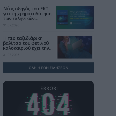
επανάσταση»
Νέος οδηγός του ΕΚΤ
για τη χρηματοδότηση
των ελληνικών
επιχειρήσεων στον
31.07.2026
χώρο της άμυνας
Η πιο ταξιδιάρικη
βαλίτσα του φετινού
καλοκαιριού έχει την
υπογραφή της Xiaomi
31.07.2026
ΟΛΗ Η ΡΟΗ ΕΙΔΗΣΕΩΝ