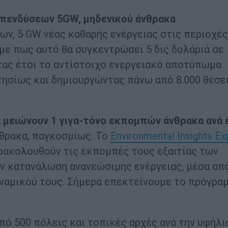
επενδύσεων 5GW, μηδενικού άνθρακα
ων, 5 GW νέας καθαρής ενέργειας στις περιοχές
με πως αυτό θα συγκεντρώσει 5 δις δολάριά σε
τας έτσι το αντίστοιχο ενεργειακό αποτύπωμα
ησίως και δημιουργώντας πάνω από 8.000 θέσε
α μειώνουν 1 γιγα-τόνο εκπομπών άνθρακα ανά 
θρακα, παγκοσμίως. Το
Environmental Insights Ex
ρακολουθούν τις εκπομπές τους εξαιτίας των
ην κατανάλωση ανανεώσιμης ενέργειας, μέσα απ
υναμικού τους. Σήμερα επεκτείνουμε το πρόγρα
ό 500 πόλεις και τοπικές αρχές ανά την υφήλι