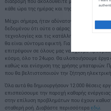
διαδρομή που ακολουθείτε μέσα από το Googl
authenti
κάθε ώρα της ημέρας και της νύχτας.
Μέχρι σήμερα, ήταν αδύνατον να φανταστεί κ
δεδομένου ότι ούτε ο αέρας φυσάει πάντα ούτ
τεχνολογίες και τις κατάλληλες νομοθετικές
θα είναι σύντομα εφικτή. Για να φτάσουμε εκε
επιτρέψουν σε όλους μας να έχουμε πρόσβαση
κόσμο, όλο το 24ωρο. Θα υλοποιήσουμε έργα 
καθώς και ενίσχυση της χρήσης μπαταριών. 
που θα βελτιστοποιούν την ζήτηση ηλεκτρική
Όλα αυτά θα δημιουργήσουν 12.000 θέσεις ερ
επισπεύσουμε την παροχή καθαρής ενέργειας
στην επίλυση προβλημάτων που έχουν καθυστε
σταθερή ροή. Διαβάστε περισσότερα
εδώ
.