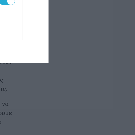
ες
ργεια
στον
ης
ις.
 να
ουμε
ε