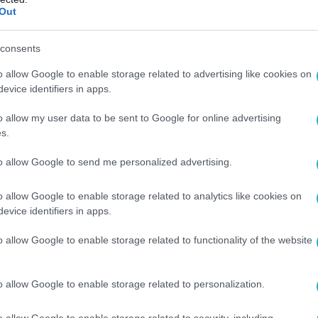
. Αυτό σημαίνει πως όλο το ανθρακικό αποτύ
Out
 έως σήμερα, είναι μηδενικό. Είμαστε πολύ
consents
εία που το πέτυχε αυτό.
o allow Google to enable storage related to advertising like cookies on
2030
evice identifiers in apps.
ηλεκτρικής κατανάλωσής μας αντισταθμιζόταν μ
o allow my user data to be sent to Google for online advertising
 ένα ακόμη βήμα, καθώς, μέχρι το 2030, η Goog
s.
 της με καθαρή ενέργεια, πάντοτε και παντού.
to allow Google to send me personalized advertising.
χουμε να αντιμετωπίσουμε, η οποία παρουσιάζει
 Είμαστε η πρώτη εταιρεία που έχει θέσει αυτό
o allow Google to enable storage related to analytics like cookies on
evice identifiers in apps.
υ θα τον πετύχει.
καθαρή ενέργεια σε όλα τα κέντρα δεδομένων κα
o allow Google to enable storage related to functionality of the website
ένων μας τροφοδοτούν όλες τις υπηρεσίες που
 σημαίνει ότι κάθε email που στέλνετε μέσω Gm
o allow Google to enable storage related to personalization.
 κάθε video που βλέπετε στο YouTube και κάθε
o allow Google to enable storage related to security, including