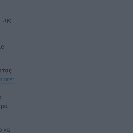
 της
ις
έτος
plorer
ό
μμα
ο να