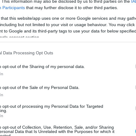
. This information may also be disclosed by us to third parties on the
IA
ουν τους συνεργάτες μας και το κόσμο να προβ
Participants
that may further disclose it to other third parties.
πενδύουμε σε περιοχές που φιλοξενούν τη
 that this website/app uses one or more Google services and may gath
νου να παρέχουν 5GW (5 γιγαβάτ) ενέργεια
including but not limited to your visit or usage behaviour. You may click 
 to Google and its third-party tags to use your data for below specifi
θώντας έτσι 500 πόλεις να μειώσουν τις εκπο
ogle consent section.
ς για να ενισχύσουμε 1 δις ανθρώπους μέσα απ
l Data Processing Opt Outs
ς θα δημιουργήσουν, έως το 2025, περίπου 20.0
o opt-out of the Sharing of my personal data.
ενέργειας και σε άλλους σχετικούς κλάδους, στ
In
o opt-out of the Sale of my Personal Data.
In
to opt-out of processing my Personal Data for Targeted
ing.
In
κό της εταιρείας (συμπεριλαμβανομένων όλων 
o opt-out of Collection, Use, Retention, Sale, and/or Sharing
καταστούμε ουδέτεροι το 2007) μέσα από την α
ersonal Data that Is Unrelated with the Purposes for which it
lected.