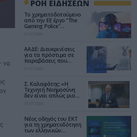
ΡΟΗ ΕΙΔΗΣΕΩΝ
Το χρηματοδοτούμενο
από την ΕΕ έργο “The
Gaming Police”
ενισχύει την ασφάλεια
31.07.2026
των παιδιών στο
διαδίκτυο
ΑΑΔΕ: Διευκρινίσεις
για τα πρόστιμα σε
παραβάσεις που
– να
αφορούν τους ΦΗΜ
31.07.2026
υς
Σ. Καλαφάτης: «Η
Τεχνητή Νοημοσύνη
ον
δεν είναι απλώς μια
νέα τεχνολογία, είναι
31.07.2026
μια νέα βιομηχανική
επανάσταση»
Νέος οδηγός του ΕΚΤ
για τη χρηματοδότηση
ης
των ελληνικών
επιχειρήσεων στον