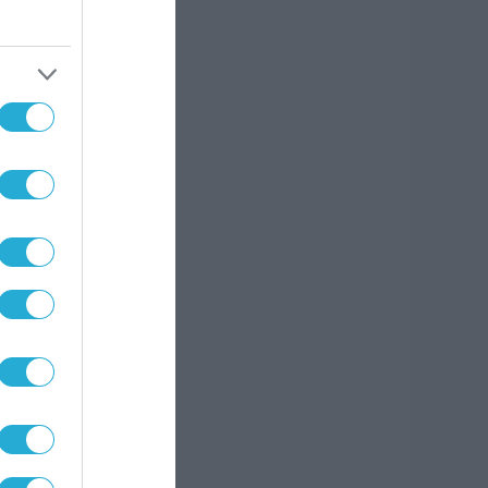
πωμα
ε την
le
 το
ι
ail,