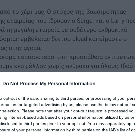
από το χέρι μας. Ο στόχος της βιωσιμότητας
 εταιρείας που ίδρυσαν ο Sergei και ο Larry πρ
πρώτη μεγάλη εταιρεία με ουδέτερο ανθρακικό
σμιας εμβέλειας δίκτυο cloud και είμαστε ο
ας στην αγορά.
 ακόμα περισσότερο στη προσπάθεια αντιμετώπ
ουμε ένα μέλλον χωρίς άνθρακα για όλους. Ιδού
 -
Do Not Process My Personal Information
 ιστορικό μας.
to opt-out of the sale, sharing to third parties, or processing of your per
μεύεται να λειτουργεί πλήρως και μόνο με ενέρ
formation for targeted advertising by us, please use the below opt-out s
οτήτων μας. Αυτό είναι ακόμη μεγαλύτερη πρό
r selection. Please note that after your opt-out request is processed y
eing interest-based ads based on personal information utilized by us or
νεργειακής κατανάλωσης με χρήση ανανεώσιμων
disclosed to third parties prior to your opt-out. You may separately opt-
όχο να το πετύχουμε μέχρι το 2030.
losure of your personal information by third parties on the IAB’s list of