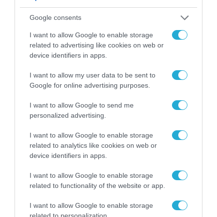
νόμων, η ισότητα και τελικά η προστασία
Google consents
των ανθρωπίνων δικαιωμάτων. Δηλαδή η
I want to allow Google to enable storage
ουσία της Δημοκρατίας, ανέφερε
related to advertising like cookies on web or
χαρακτηριστικά η υφυπουργός
device identifiers in apps.
Μεταναστευτικής Πολιτικής.
I want to allow my user data to be sent to
Google for online advertising purposes.
Τα πεδία στα οποία μπορούν να προσφέρουν
I want to allow Google to send me
οι νέες τεχνολογίες εξαπλώνονται σε όλους
personalized advertising.
τους τομείς, όπως για παράδειγμα σ’ αυτόν
της ασφάλειας. Και αυτό σημαίνει αποτροπή
I want to allow Google to enable storage
related to analytics like cookies on web or
της εγκληματικότητας, της τρομοκρατίας,
device identifiers in apps.
του εξτρεμισμού. Το Ψηφιακό Κράτος, οι
I want to allow Google to enable storage
νέες τεχνολογίες, η Τεχνητή Νοημοσύνη
related to functionality of the website or app.
προσφέρει πολλά και στον δικό μου τομέα,
I want to allow Google to enable storage
αυτόν της μετανάστευσης, συμπλήρωσε.
related to personalization.