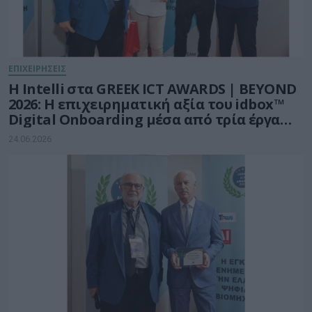
ΕΠΙΧΕΙΡΗΣΕΙΣ
Η Intelli στα GREEK ICT AWARDS | BEYOND
2026: Η επιχειρηματική αξία του idbox™
Digital Onboarding μέσα από τρία έργα
μεγάλης κλίμακας
24.06.2026