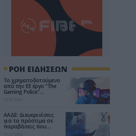
ΡΟΗ ΕΙΔΗΣΕΩΝ
Το χρηματοδοτούμενο
από την ΕΕ έργο “The
Gaming Police”
ενισχύει την ασφάλεια
31.07.2026
των παιδιών στο
διαδίκτυο
ΑΑΔΕ: Διευκρινίσεις
για τα πρόστιμα σε
παραβάσεις που
αφορούν τους ΦΗΜ
31.07.2026