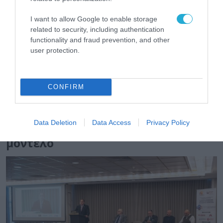
Αναφέρθηκε σε συγκεκριμένα παραδείγματα
I want to allow Google to enable storage
related to security, including authentication
που αφορούν στο χαρτοφυλάκιό της, όπως
functionality and fraud prevention, and other
τον Εθνικό Μηχανισμό Επείγουσας
user protection.
Ανταπόκρισης (ΕΜΕΑ).
CONFIRM
Πιτσιλής: Τα οφέλη από τη
μετάβαση της φορολογικής
διοίκησης σε ένα νέο ψηφιακό
Data Deletion
Data Access
Privacy Policy
μοντέλο