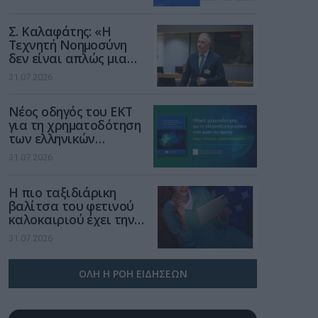
Σ. Καλαφάτης: «Η
Τεχνητή Νοημοσύνη
δεν είναι απλώς μια
νέα τεχνολογία, είναι
31.07.2026
μια νέα βιομηχανική
επανάσταση»
Νέος οδηγός του ΕΚΤ
για τη χρηματοδότηση
των ελληνικών
επιχειρήσεων στον
31.07.2026
χώρο της άμυνας
Η πιο ταξιδιάρικη
βαλίτσα του φετινού
καλοκαιριού έχει την
υπογραφή της Xiaomi
31.07.2026
ΟΛΗ Η ΡΟΗ ΕΙΔΗΣΕΩΝ