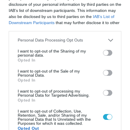
disclosure of your personal information by third parties on the
Όπως επεσήμανε η κα Βούλτεψη, η εφαρμογή
IAB’s list of downstream participants. This information may
των σύγχρονων τεχνολογιών στην
also be disclosed by us to third parties on the
IAB’s List of
Downstream Participants
that may further disclose it to other
λειτουργία του Κράτους, η δημιουργία του
third parties.
Ψηφιακού Κράτους δηλαδή, αποτελεί την
Please note that this website/app uses one or more Google
Personal Data Processing Opt Outs
επιτομή της δημιουργίας ενός Κράτους στην
services and may gather and store information including but
υπηρεσία του πολίτη, στην απαλλαγή από την
not limited to your visit or usage behaviour. You may click to
I want to opt-out of the Sharing of my
personal data.
grant or deny consent to Google and its third-party tags to
γραφειοκρατία, τις πελατειακές σχέσεις και
Opted In
use your data for below specified purposes in below Google
τελικά την διαφθορά.
consent section.
I want to opt-out of the Sale of my
Personal Data.
Opted In
Η εμπειρία έχει δείξει πως όσο λιγότερο
I want to opt-out of processing my
μπαίνει ανθρώπινο χέρι στις συναλλαγές
Personal Data for Targeted Advertising.
Opted In
των πολιτών με το Κράτος, όσο μειώνεται η
προσωπική επαφή του πολίτη με τις
I want to opt-out of Collection, Use,
Retention, Sale, and/or Sharing of my
υπηρεσίες, τόσο περισσότερο
Personal Data that Is Unrelated with the
Purposes for which it was collected.
διασφαλίζονται η διαφάνεια, η εφαρμογή των
Opted Out