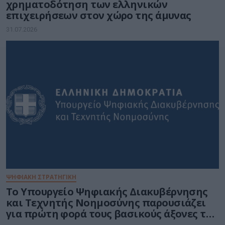
χρηματοδότηση των ελληνικών
επιχειρήσεων στον χώρο της άμυνας
31.07.2026
ΨΗΦΙΑΚΗ ΣΤΡΑΤΗΓΙΚΗ
Το Υπουργείο Ψηφιακής Διακυβέρνησης
και Τεχνητής Νοημοσύνης παρουσιάζει
για πρώτη φορά τους βασικούς άξονες του
νέου Εθνικού Διαστημικού Προγράμματος