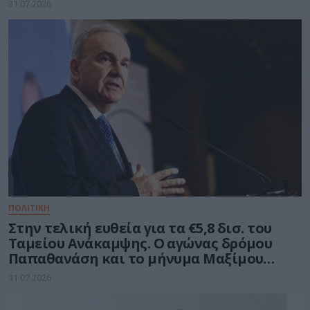
31.07.2026
ΠΟΛΙΤΙΚΗ
Στην τελική ευθεία για τα €5,8 δισ. του
Ταμείου Ανάκαμψης. Ο αγώνας δρόμου
Παπαθανάση και το μήνυμα Μαξίμου
στους υπουργούς
31.07.2026