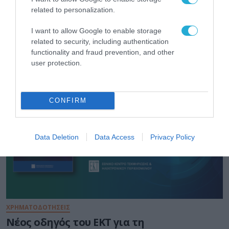
related to personalization.
ΟΙΚΟΝΟΜΙΑ
ΑΑΔΕ: Διευκρινίσεις για τα πρόστιμα σε
I want to allow Google to enable storage
παραβάσεις που αφορούν τους ΦΗΜ
related to security, including authentication
functionality and fraud prevention, and other
31.07.2026
user protection.
CONFIRM
Data Deletion
Data Access
Privacy Policy
ΧΡΗΜΑΤΟΔΟΤΗΣΕΙΣ
Νέος οδηγός του ΕΚΤ για τη