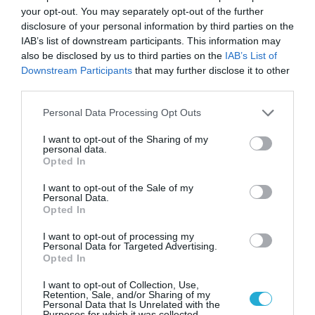
νέα τεχνολογία, είναι
31.07.2026
your opt-out. You may separately opt-out of the further
μια νέα βιομηχανική
επανάσταση»
disclosure of your personal information by third parties on the
Νέος οδηγός του ΕΚΤ
IAB’s list of downstream participants. This information may
για τη χρηματοδότηση
also be disclosed by us to third parties on the
IAB’s List of
των ελληνικών
Downstream Participants
that may further disclose it to other
επιχειρήσεων στον
third parties.
31.07.2026
χώρο της άμυνας
Please note that this website/app uses one or more Google
Personal Data Processing Opt Outs
Η πιο ταξιδιάρικη
services and may gather and store information including but
βαλίτσα του φετινού
not limited to your visit or usage behaviour. You may click to
I want to opt-out of the Sharing of my
καλοκαιριού έχει την
personal data.
grant or deny consent to Google and its third-party tags to
υπογραφή της Xiaomi
Opted In
31.07.2026
use your data for below specified purposes in below Google
consent section.
I want to opt-out of the Sale of my
Personal Data.
ΟΛΗ Η ΡΟΗ ΕΙΔΗΣΕΩΝ
Opted In
I want to opt-out of processing my
Personal Data for Targeted Advertising.
Opted In
I want to opt-out of Collection, Use,
Retention, Sale, and/or Sharing of my
Personal Data that Is Unrelated with the
Purposes for which it was collected.