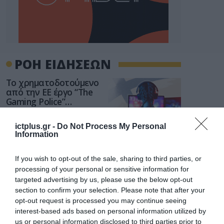
ΡΟΗ ΕΙΔΗΣΕΩΝ
Το χρηματοδοτούμενο
από την ΕΕ έργο “The
Gaming Police”
ενισχύει την ασφάλεια
31.07.2026
των παιδιών στο
ictplus.gr -
Do Not Process My Personal
διαδίκτυο
Information
ΑΑΔΕ: Διευκρινίσεις
για τα πρόστιμα σε
παραβάσεις που
If you wish to opt-out of the sale, sharing to third parties, or
αφορούν τους ΦΗΜ
processing of your personal or sensitive information for
31.07.2026
targeted advertising by us, please use the below opt-out
section to confirm your selection. Please note that after your
Σ. Καλαφάτης: «Η
opt-out request is processed you may continue seeing
Τεχνητή Νοημοσύνη
interest-based ads based on personal information utilized by
δεν είναι απλώς μια
us or personal information disclosed to third parties prior to