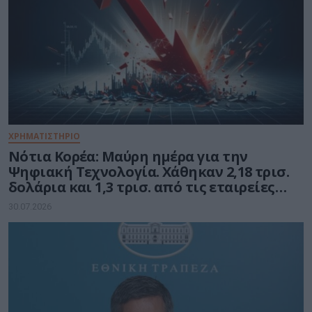
ΧΡΗΜΑΤΙΣΤΗΡΙΟ
Νότια Κορέα: Μαύρη ημέρα για την
Ψηφιακή Τεχνολογία. Χάθηκαν 2,18 τρισ.
δολάρια και 1,3 τρισ. από τις εταιρείες
ημιαγωγών
30.07.2026