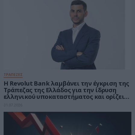
ΤΡΑΠΕΖΕΣ
Η Revolut Bank λαμβάνει την έγκριση της
Τράπεζας της Ελλάδος για την ίδρυση
ελληνικού υποκαταστήματος και ορίζει
τον Βασίλη Αμεράνη Γενικό Διευθυντή
31.07.2026