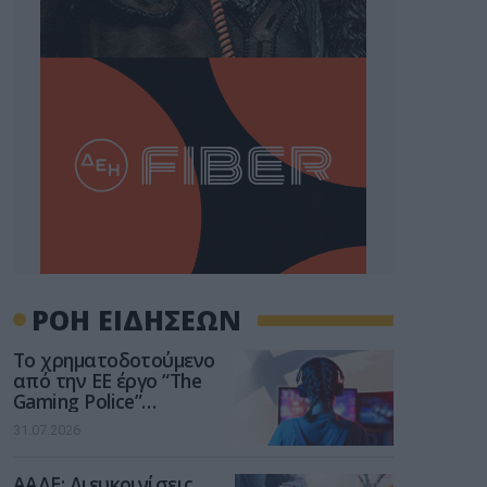
ΡΟΗ ΕΙΔΗΣΕΩΝ
Το χρηματοδοτούμενο
από την ΕΕ έργο “The
Gaming Police”
ενισχύει την ασφάλεια
31.07.2026
των παιδιών στο
διαδίκτυο
ΑΑΔΕ: Διευκρινίσεις