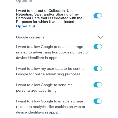
Opted In
I want to opt-out of Collection, Use,
Retention, Sale, and/or Sharing of my
Personal Data that Is Unrelated with the
Purposes for which it was collected.
Opted Out
Google consents
I want to allow Google to enable storage
ΕΥΡΩΠΑΪΚΗ ΕΠΙΤΡΟΠΗ
related to advertising like cookies on web or
device identifiers in apps.
Το χρηματοδοτούμενο από την ΕΕ έργο
“The Gaming Police” ενισχύει την
I want to allow my user data to be sent to
ασφάλεια των παιδιών στο διαδίκτυο
Google for online advertising purposes.
31.07.2026
I want to allow Google to send me
personalized advertising.
I want to allow Google to enable storage
related to analytics like cookies on web or
device identifiers in apps.