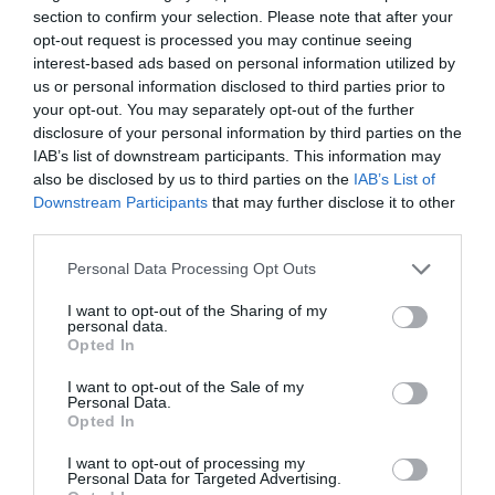
ΟΛΗ Η ΡΟΗ ΕΙΔΗΣΕΩΝ
section to confirm your selection. Please note that after your
opt-out request is processed you may continue seeing
interest-based ads based on personal information utilized by
us or personal information disclosed to third parties prior to
your opt-out. You may separately opt-out of the further
disclosure of your personal information by third parties on the
IAB’s list of downstream participants. This information may
also be disclosed by us to third parties on the
IAB’s List of
Downstream Participants
that may further disclose it to other
third parties.
Please note that this website/app uses one or more Google
Personal Data Processing Opt Outs
services and may gather and store information including but
not limited to your visit or usage behaviour. You may click to
I want to opt-out of the Sharing of my
personal data.
grant or deny consent to Google and its third-party tags to
Opted In
use your data for below specified purposes in below Google
ΔΙΕΘΝΗ
consent section.
I want to opt-out of the Sale of my
Personal Data.
Opted In
I want to opt-out of processing my
Personal Data for Targeted Advertising.