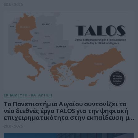
ημιαγωγών
30.07.2026
ΕΚΠΑΙΔΕΥΣΗ - ΚΑΤΑΡΤΙΣΗ
Το Πανεπιστήμιο Αιγαίου συντονίζει το
νέο διεθνές έργο TALOS για την ψηφιακή
επιχειρηματικότητα στην εκπαίδευση με
τη δύναμη της Τεχνητής Νοημοσύνης
29.07.2026