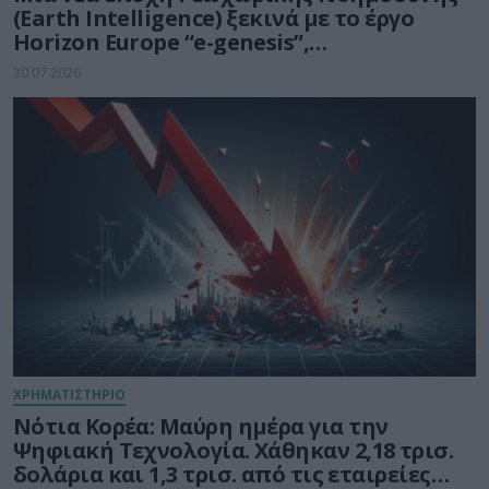
(Earth Intelligence) ξεκινά με το έργο
Horizon Europe “e-genesis”,
προϋπολογισμού 7,5 εκατ. ευρώ
30.07.2026
ΧΡΗΜΑΤΙΣΤΗΡΙΟ
Νότια Κορέα: Μαύρη ημέρα για την
Ψηφιακή Τεχνολογία. Χάθηκαν 2,18 τρισ.
δολάρια και 1,3 τρισ. από τις εταιρείες