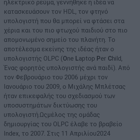
ηλεκτρικό ρεύμα, γεννήθηκε η ιδέα να
κατασκευάσουν τον HDL, τον φτηνό
υπολογιστή που θα μπορεί να φτάσει στα
χέρια και του πιο φτωχού παιδιού στο πιο
απομονωμένο σημείο του πλανήτη. Το
αποτέλεσμα εκείνης της ιδέας ήταν ο
υπολογιστής OLPC (
O
ne
L
aptop
P
er
C
hild,
Ένας φορητός υπολογιστής ανά παιδί). Από
τον Φεβρουάριο του 2006 μέχρι τον
Ιανουάριο του 2009, ο Μιχάλης Μπλέτσας
ήταν επικεφαλής του σχεδιασμού των
υποσυστημάτων δικτύωσης του
υπολογιστή.Ωςμέλος της ομάδας
δημιουργίας του OLPC έλαβε το βραβείο
Index, το 2007. Στις 11 Απριλίου2024