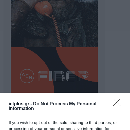
ictplus.gr -
Do Not Process My Personal
Information
ΡΟΗ ΕΙΔΗΣΕΩΝ
If you wish to opt-out of the sale, sharing to third parties, or
Το χρηματοδοτούμενο
processing of your personal or sensitive information for