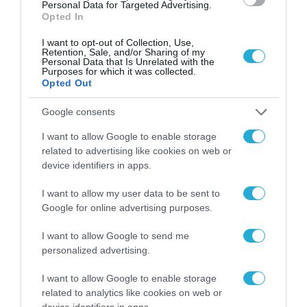
Η πιο ταξιδιάρικη
Personal Data for Targeted Advertising.
βαλίτσα του φετινού
Opted In
καλοκαιριού έχει την
υπογραφή της Xiaomi
I want to opt-out of Collection, Use,
31.07.2026
Retention, Sale, and/or Sharing of my
Personal Data that Is Unrelated with the
Purposes for which it was collected.
ΟΛΗ Η ΡΟΗ ΕΙΔΗΣΕΩΝ
Opted Out
Google consents
I want to allow Google to enable storage
related to advertising like cookies on web or
device identifiers in apps.
I want to allow my user data to be sent to
Google for online advertising purposes.
I want to allow Google to send me
personalized advertising.
I want to allow Google to enable storage
related to analytics like cookies on web or
device identifiers in apps.