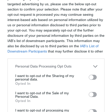
από την ΕΕ έργο “The
targeted advertising by us, please use the below opt-out
Gaming Police”
section to confirm your selection. Please note that after your
ενισχύει την ασφάλεια
opt-out request is processed you may continue seeing
31.07.2026
των παιδιών στο
interest-based ads based on personal information utilized by
διαδίκτυο
us or personal information disclosed to third parties prior to
ΑΑΔΕ: Διευκρινίσεις
your opt-out. You may separately opt-out of the further
για τα πρόστιμα σε
παραβάσεις που
disclosure of your personal information by third parties on the
αφορούν τους ΦΗΜ
IAB’s list of downstream participants. This information may
31.07.2026
also be disclosed by us to third parties on the
IAB’s List of
Downstream Participants
that may further disclose it to other
Σ. Καλαφάτης: «Η
third parties.
Τεχνητή Νοημοσύνη
δεν είναι απλώς μια
Please note that this website/app uses one or more Google
Personal Data Processing Opt Outs
νέα τεχνολογία, είναι
services and may gather and store information including but
31.07.2026
μια νέα βιομηχανική
not limited to your visit or usage behaviour. You may click to
I want to opt-out of the Sharing of my
επανάσταση»
personal data.
grant or deny consent to Google and its third-party tags to
Νέος οδηγός του ΕΚΤ
Opted In
use your data for below specified purposes in below Google
για τη χρηματοδότηση
consent section.
των ελληνικών
I want to opt-out of the Sale of my
Personal Data.
επιχειρήσεων στον
31.07.2026
Opted In
χώρο της άμυνας
I want to opt-out of processing my