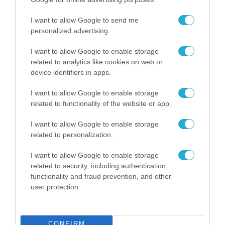
I want to allow Google to send me
personalized advertising.
I want to allow Google to enable storage
related to analytics like cookies on web or
device identifiers in apps.
I want to allow Google to enable storage
ΡΟΗ ΕΙΔΗΣΕΩΝ
related to functionality of the website or app.
Το χρηματοδοτούμενο
I want to allow Google to enable storage
από την ΕΕ έργο “The
related to personalization.
Gaming Police”
ενισχύει την ασφάλεια
31.07.2026
I want to allow Google to enable storage
των παιδιών στο
διαδίκτυο
related to security, including authentication
ΑΑΔΕ: Διευκρινίσεις
functionality and fraud prevention, and other
για τα πρόστιμα σε
user protection.
παραβάσεις που
αφορούν τους ΦΗΜ
31.07.2026
CONFIRM