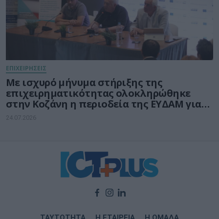
ΕΠΙΧΕΙΡΗΣΕΙΣ
Με ισχυρό μήνυμα στήριξης της
επιχειρηματικότητας ολοκληρώθηκε
στην Κοζάνη η περιοδεία της ΕΥΔΑΜ για
τις νέες δράσεις ύψους 140 εκατ. ευρώ
24.07.2026
ΤΑΥΤΟΤΗΤΑ
Η ΕΤΑΙΡΕΙΑ
Η ΟΜΑΔΑ