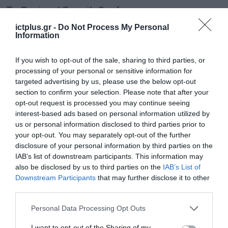
Το Regional Growth Conference
πραγματοποιήθηκε από τις 19 έως τις 21
ictplus.gr -
Do Not Process My Personal
Information
Μαΐου στο Συνεδριακό και Πολιτιστικό
Κέντρο του Πανεπιστημίου Πατρών, και
If you wish to opt-out of the sale, sharing to third parties, or
ύστερα από 14 χρόνια πλέον έχει καθιερωθεί
processing of your personal or sensitive information for
targeted advertising by us, please use the below opt-out
ως ένας σημαντικός θεσμός διαλόγου και
section to confirm your selection. Please note that after your
ανταλλαγής ιδεών για το μέλλον των
opt-out request is processed you may continue seeing
interest-based ads based on personal information utilized by
ελληνικών περιφερειών και της
us or personal information disclosed to third parties prior to
πραγματικής οικονομίας, συμβάλλοντας
your opt-out. You may separately opt-out of the further
disclosure of your personal information by third parties on the
ουσιαστικά στη διαμόρφωση ενός σύγχρονου
IAB’s list of downstream participants. This information may
και βιώσιμου αναπτυξιακού μοντέλου για τη
also be disclosed by us to third parties on the
IAB’s List of
χώρα.
Downstream Participants
that may further disclose it to other
third parties.
Please note that this website/app uses one or more Google
TAGS:
RGC 2026
Personal Data Processing Opt Outs
services and may gather and store information including but
not limited to your visit or usage behaviour. You may click to
I want to opt-out of the Sharing of my