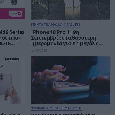
ΚΙΝΗΤΑ ΤΗΛΕΦΩΝΑ & TABLETS
ld8 Series
iPhone 18 Pro: H 9η
ν οι προ-
Σεπτεμβρίου πιθανότερη
MOTE
ημερομηνία για τη μεγάλη
Ο με 20%
παρουσίαση της Apple
28.07.2026
ΨΗΦΙΑΚΟΣ ΜΕΤΑΣΧΗΜΑΤΙΣΜΟΣ