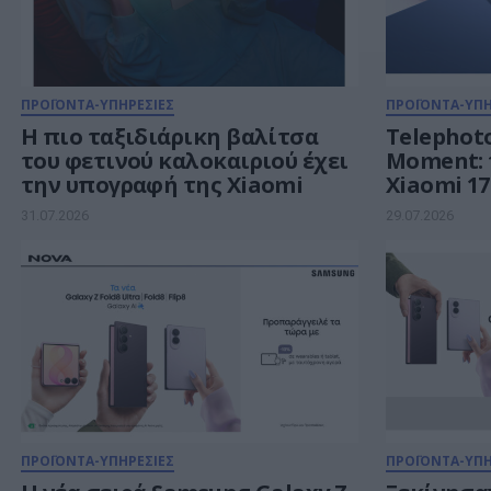
ΠΡΟΪΟΝΤΑ-ΥΠΗΡΕΣΙΕΣ
ΠΡΟΪΟΝΤΑ-ΥΠΗ
Η πιο ταξιδιάρικη βαλίτσα
Telephoto
του φετινού καλοκαιριού έχει
Moment: το εμβληματικό
την υπογραφή της Xiaomi
Xiaomi 17
καλοκαιρι
31.07.2026
29.07.2026
ζωντανεύ
ΠΡΟΪΟΝΤΑ-ΥΠΗΡΕΣΙΕΣ
ΠΡΟΪΟΝΤΑ-ΥΠΗ