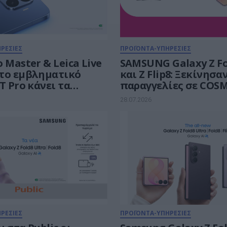
ΡΕΣΙΕΣ
ΠΡΟΪΟΝΤΑ-ΥΠΗΡΕΣΙΕΣ
 Master & Leica Live
SAMSUNG Galaxy Z Fo
και Ζ Flip8: Ξεκίνησα
Τ Pro κάνει τα
παραγγελίες σε COS
νά stories μας να
TELEKOM και ΓΕΡΜΑΝ
28.07.2026
ουν
payzy cashback
ΡΕΣΙΕΣ
ΠΡΟΪΟΝΤΑ-ΥΠΗΡΕΣΙΕΣ