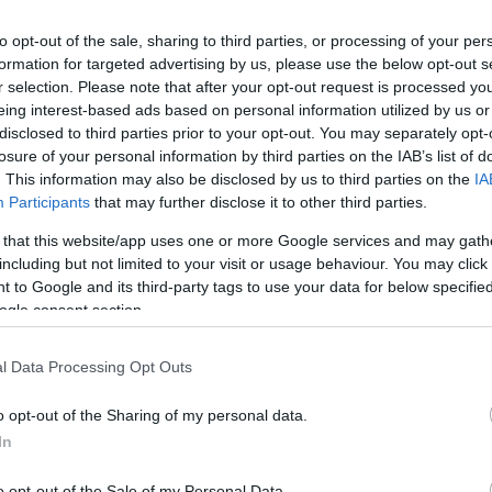
to opt-out of the sale, sharing to third parties, or processing of your per
formation for targeted advertising by us, please use the below opt-out s
r selection. Please note that after your opt-out request is processed y
eing interest-based ads based on personal information utilized by us or
disclosed to third parties prior to your opt-out. You may separately opt-
τη νεότερη έκδοση του iPhone, του μακράν του
losure of your personal information by third parties on the IAB’s list of
ίο όπως είναι λογικό φέρνει στα ταμεία της τα
. This information may also be disclosed by us to third parties on the
IA
ς θα γίνει το Σεπτέμβριο και πιθανότατα με τη
Participants
that may further disclose it to other third parties.
 that this website/app uses one or more Google services and may gath
including but not limited to your visit or usage behaviour. You may click 
 to Google and its third-party tags to use your data for below specifi
ligence, δηλαδή η προσπάθεια της εταιρείας να
ogle consent section.
ς, θα αποτελέσει μία από τις κυριότερες
ς όποιες άλλες αναβαθμίσεις που αναμένονται 
l Data Processing Opt Outs
o opt-out of the Sharing of my personal data.
In
nce θα παρέχεται εξαρχής δωρεάν στους χρήστες,
τητες του A.I να παρέχονται.
o opt-out of the Sale of my Personal Data.