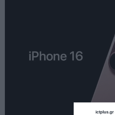
ictplus.gr