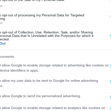
In
που θα φέρει το Apple Intelligence θα είναι στη
to opt-out of processing my Personal Data for Targeted
το λειτουργικό σύστημα iOS, θα γίνει πολύ
ing.
In
α η κατασκευάστρια τον Ιούνιο στο συνέδριο
o opt-out of Collection, Use, Retention, Sale, and/or Sharing
ersonal Data that Is Unrelated with the Purposes for which it
lected.
Out
 εισάγει η Apple στο iPhone 16 θα αφορά την
consents
ρία της έκδοσης του iPhone 16 Pro Max θα δια
o allow Google to enable storage related to advertising like cookies on
evice identifiers in apps.
λων, σύμφωνα με τον Ming-Chi Kuo αναλυτή της
 του ανέφερε πως η μπαταρία του νέου iPhone θα έ
o allow my user data to be sent to Google for online advertising
 ίδια η μπαταρία θα είναι μικρότερη σε μέγεθος
s.
to allow Google to send me personalized advertising.
κά τη θερμοκρασία της μπαταρία. Όμως η Apple 
μοποιώντας μια θήκη μπαταρίας από ανοξείδωτ
o allow Google to enable storage related to analytics like cookies on