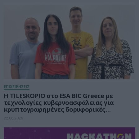
ΕΠΙΧΕΙΡΗΣΕΙΣ
Η TILESKOPIO στο ESA BIC Greece με
τεχνολογίες κυβερνοασφάλειας για
κρυπτογραφημένες δορυφορικές
επικοινωνίες
22.06.2026