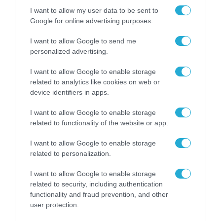
Σ. Καλαφάτης: «Η
I want to allow my user data to be sent to
Τεχνητή Νοημοσύνη
Google for online advertising purposes.
δεν είναι απλώς μια
νέα τεχνολογία, είναι
I want to allow Google to send me
31.07.2026
μια νέα βιομηχανική
personalized advertising.
επανάσταση»
Νέος οδηγός του ΕΚΤ
I want to allow Google to enable storage
για τη χρηματοδότηση
related to analytics like cookies on web or
των ελληνικών
device identifiers in apps.
επιχειρήσεων στον
31.07.2026
χώρο της άμυνας
I want to allow Google to enable storage
Η πιο ταξιδιάρικη
related to functionality of the website or app.
βαλίτσα του φετινού
καλοκαιριού έχει την
I want to allow Google to enable storage
υπογραφή της Xiaomi
related to personalization.
31.07.2026
I want to allow Google to enable storage
ΟΛΗ Η ΡΟΗ ΕΙΔΗΣΕΩΝ
related to security, including authentication
functionality and fraud prevention, and other
user protection.