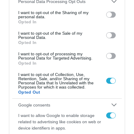
Please note that this website/app uses one or more Google
Personal Data Processing Opt Outs
services and may gather and store information including but
not limited to your visit or usage behaviour. You may click to
I want to opt-out of the Sharing of my
personal data.
grant or deny consent to Google and its third-party tags to
Opted In
use your data for below specified purposes in below Google
consent section.
I want to opt-out of the Sale of my
Personal Data.
Opted In
I want to opt-out of processing my
Personal Data for Targeted Advertising.
ΡΟΗ ΕΙΔΗΣΕΩΝ
Opted In
Το χρηματοδοτούμενο
I want to opt-out of Collection, Use,
από την ΕΕ έργο “The
Retention, Sale, and/or Sharing of my
Gaming Police”
Personal Data that Is Unrelated with the
Purposes for which it was collected.
ενισχύει την ασφάλεια
31.07.2026
Opted Out
των παιδιών στο
διαδίκτυο
Google consents
ΑΑΔΕ: Διευκρινίσεις
για τα πρόστιμα σε
I want to allow Google to enable storage
παραβάσεις που
related to advertising like cookies on web or
αφορούν τους ΦΗΜ
31.07.2026
device identifiers in apps.