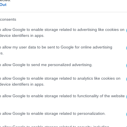
υς πελάτες μας έναν νέο τρόπο πρόσβασης στο SA
Out
 όλες τις ισχυρές δυνατότητες που οι χρήστες μα
consents
Τις τελευταίες δεκαετίες έχουμε δημιουργήσει την
 τεχνητή νοημοσύνη επόμενης γενιάς που
o allow Google to enable storage related to advertising like cookies on
evice identifiers in apps.
ytics. Σχεδιάζουμε και δοκιμάζουμε το λογισμικό
κό. Τώρα όλα αυτά τα κάνουμε διαθέσιμα με μερικά
o allow my user data to be sent to Google for online advertising
s.
to allow Google to send me personalized advertising.
ατών
o allow Google to enable storage related to analytics like cookies on
 της τεχνητής νοημοσύνης είναι ζωτικής σημασίας 
evice identifiers in apps.
 για την κατασκευή απλών αναφορών είτε για την
o allow Google to enable storage related to functionality of the website
νης για την απάντηση κρίσιμων επιχειρηματικών
εστικός Αντιπρόεδρος και Διευθύνων Σύμβουλο
o allow Google to enable storage related to personalization.
ταστήσουμε το SAS Viya διαθέσιμο σε όλα τα τμήμ
ο δεξιοτήτων, την ομάδα ή την προτιμώμενη γλώσσ
o allow Google to enable storage related to security, including