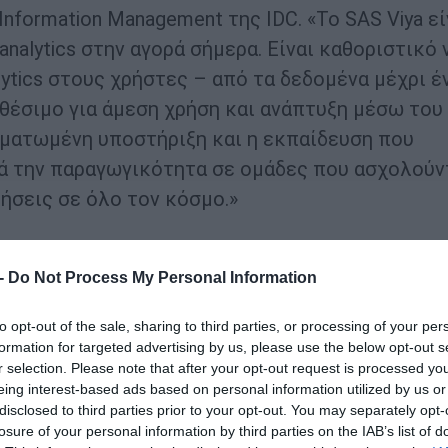
d Information Management της IDC. «Το SAS Viya εί
alytics στην αγορά σήμερα. Είναι καθοριστικό 
tics στους χρήστες – από τα δεδομένα μέχρι έ
αθέσιμο για άμεση χρήση και ανάπτυξη μέσω του
σωματωμένη υποστήριξη και η εκπαίδευση που
κά την παραγωγικότητα σε ομάδες που ασχολούν
ιρήσεις σε όλο τον κόσμο.»
υποστήριξη
 -
Do Not Process My Personal Information
 την πρόσβαση σε analytics σε έναν ολόκληρο
ς που επιτρέπουν σε όλους τους χρήστες να
to opt-out of the sale, sharing to third parties, or processing of your per
formation for targeted advertising by us, please use the below opt-out s
άζονται απρόσκοπτα. Με τη διαθεσιμότητα του 
r selection. Please note that after your opt-out request is processed y
ν πρόσβαση στο πλήρες πακέτο Viya που περιλαμβ
eing interest-based ads based on personal information utilized by us or
disclosed to third parties prior to your opt-out. You may separately opt-
SAS Visual Data Mining and Machine Learning και SA
losure of your personal information by third parties on the IAB’s list of