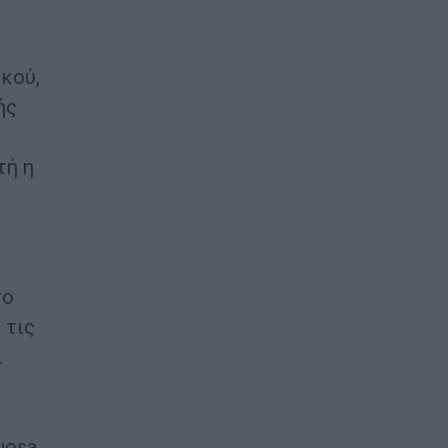
ικού,
ής
τή η
το
 τις
ι
uosa,