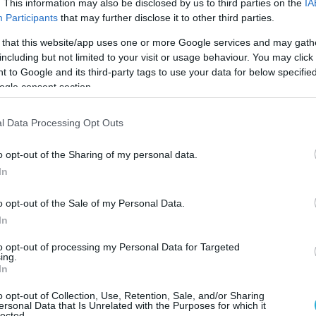
. This information may also be disclosed by us to third parties on the
IA
Participants
that may further disclose it to other third parties.
on Microsoft Azure
.
 that this website/app uses one or more Google services and may gath
including but not limited to your visit or usage behaviour. You may click 
ισμού, αλλά και επιλογές χαμηλού ή μηδενικο
 to Google and its third-party tags to use your data for below specifi
ogle consent section.
ασίας, ώστε χρήστες όλων των δεξιοτήτων να
εχνολογία τεχνητής νοημοσύνης. Με υποστήρι
l Data Processing Opt Outs
όσο και γλωσσών ανοικτού κώδικα,
επιστήμονες δεδομένων μπορούν να γράφουν κώ
o opt-out of the Sharing of my personal data.
In
ές της επιλογής τους.
o opt-out of the Sale of my Personal Data.
In
SAS
δήλωσε ότι η πρόσβαση στο Viya στο Micros
to opt-out of processing my Personal Data for Targeted
ing.
ύκολος τρόπος για να αξιοποιηθεί στο έπακρο η
In
o opt-out of Collection, Use, Retention, Sale, and/or Sharing
ersonal Data that Is Unrelated with the Purposes for which it
lected.