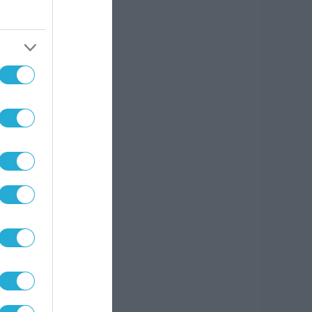
S
ς ήδη
 πιο
 μας
 κλικ
για
ς
ατα
α