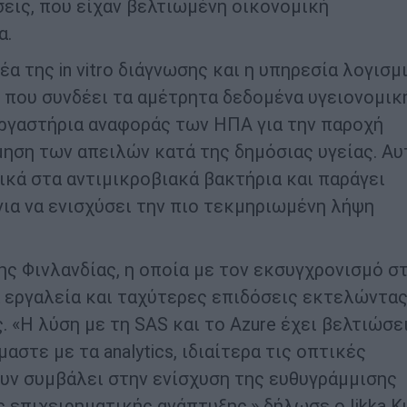
σεις, που είχαν βελτιωμένη οικονομική
α.
α της in vitro διάγνωσης και η υπηρεσία λογισμ
 που συνδέει τα αμέτρητα δεδομένα υγειονομικ
εργαστήρια αναφοράς των ΗΠΑ για την παροχή
ηση των απειλών κατά της δημόσιας υγείας. Αυ
κά στα αντιμικροβιακά βακτήρια και παράγει
για να ενισχύσει την πιο τεκμηριωμένη λήψη
ης Φινλανδίας, η οποία με τον εκσυγχρονισμό σ
ά εργαλεία και ταχύτερες επιδόσεις εκτελώντας
. «Η λύση με τη SAS και το Azure έχει βελτιώσε
στε με τα analytics, ιδιαίτερα τις οπτικές
ουν συμβάλει στην ενίσχυση της ευθυγράμμισης
ς επιχειρηματικής ανάπτυξης,» δήλωσε ο Iikka K