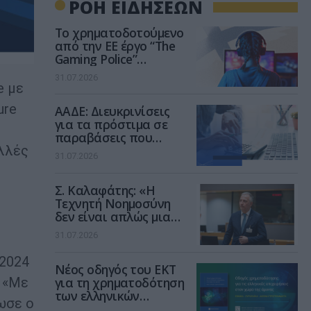
ΡΟΗ ΕΙΔΗΣΕΩΝ
Το χρηματοδοτούμενο
από την ΕΕ έργο “The
Gaming Police”
ενισχύει την ασφάλεια
31.07.2026
των παιδιών στο
e με
διαδίκτυο
ure
ΑΑΔΕ: Διευκρινίσεις
για τα πρόστιμα σε
παραβάσεις που
αφορούν τους ΦΗΜ
ολλές
31.07.2026
Σ. Καλαφάτης: «Η
Τεχνητή Νοημοσύνη
δεν είναι απλώς μια
νέα τεχνολογία, είναι
31.07.2026
μια νέα βιομηχανική
επανάσταση»
 2024
Νέος οδηγός του ΕΚΤ
για τη χρηματοδότηση
. «Με
των ελληνικών
ωσε ο
επιχειρήσεων στον