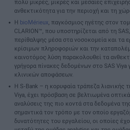
πολύ μικρές, μικρές και μεσαίες επιχειρή
ανθεκτικότητα για την περιοχή και τη χώρ
Η
bioMérieux
, παγκόσμιος ηγέτης στον τομέ
CLARION™, που υποστηρίζεται από τη SAS,
περίθαλψης μέσα στα νοσοκομεία και τα 
κρίσιμων πληροφοριών και την καταπολέμ
καινοτόμος λύση παρακολουθεί τα ανθεκτι
γρήγορα πίνακες δεδομένων στο SAS Viya 
κλινικών αποφάσεων.
Η S-Bank – η κορυφαία τράπεζα λιανικής τ
Viya, έχει πρόσβαση σε βελτιωμένα οπτικ
αναλύσεις της πιο κοντά στα δεδομένα της
σημαντικά τον τρόπο με τον οποίο εργαζόμα
δυνατότητες του εργαλείου, οι οποίες έχ
μεταξύ της ομάδας analytics και της ομάδα