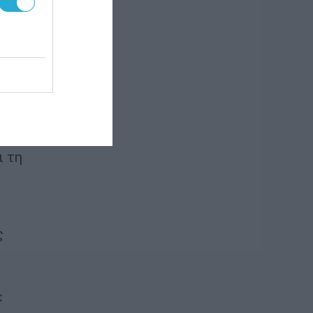
ατών
υ
ν
και
ι τη
ς
ε