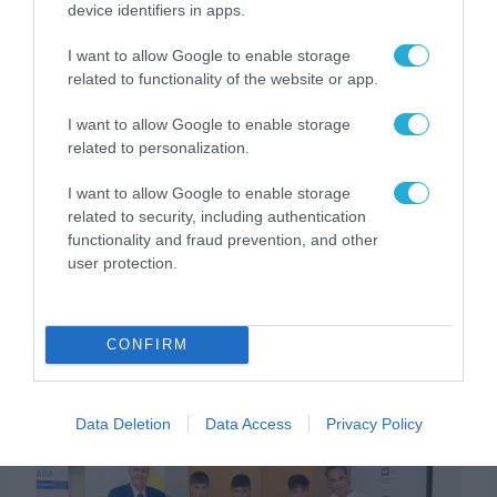
device identifiers in apps.
I want to allow Google to enable storage
related to functionality of the website or app.
I want to allow Google to enable storage
related to personalization.
I want to allow Google to enable storage
related to security, including authentication
functionality and fraud prevention, and other
user protection.
ΥΛΙΚΟ-ΣΥΣΚΕΥΕΣ
Οι επαγγελματικοί εκτυπωτές της Canon
CONFIRM
σαρώνουν στα Red Dot Design Awards
20.07.2026
Data Deletion
Data Access
Privacy Policy