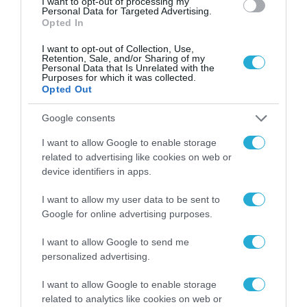
I want to opt-out of processing my
Personal Data for Targeted Advertising.
ΒΡΑΒΕΥΣΕΙΣ
Opted In
I want to opt-out of Collection, Use,
Retention, Sale, and/or Sharing of my
Personal Data that Is Unrelated with the
Purposes for which it was collected.
Opted Out
Google consents
I want to allow Google to enable storage
related to advertising like cookies on web or
device identifiers in apps.
I want to allow my user data to be sent to
Google for online advertising purposes.
ΕΚΔΗΛΩΣΕΙΣ
Η μαθητική startup «Enalion» στο
I want to allow Google to send me
Προεδρικό Μέγαρο μετά τη διάκριση στο
personalized advertising.
Gen-E 2026
I want to allow Google to enable storage
29.07.2026
related to analytics like cookies on web or