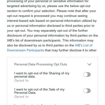
processing of your personal or sensitive information for
Η πιο ταξιδιάρικη
targeted advertising by us, please use the below opt-out
βαλίτσα του φετινού
section to confirm your selection. Please note that after your
καλοκαιριού έχει την
opt-out request is processed you may continue seeing
υπογραφή της Xiaomi
31.07.2026
interest-based ads based on personal information utilized by
us or personal information disclosed to third parties prior to
your opt-out. You may separately opt-out of the further
ΟΛΗ Η ΡΟΗ ΕΙΔΗΣΕΩΝ
disclosure of your personal information by third parties on the
IAB’s list of downstream participants. This information may
also be disclosed by us to third parties on the
IAB’s List of
Downstream Participants
that may further disclose it to other
third parties.
Please note that this website/app uses one or more Google
Personal Data Processing Opt Outs
services and may gather and store information including but
not limited to your visit or usage behaviour. You may click to
I want to opt-out of the Sharing of my
personal data.
grant or deny consent to Google and its third-party tags to
Opted In
use your data for below specified purposes in below Google
consent section.
I want to opt-out of the Sale of my
Personal Data.
Opted In