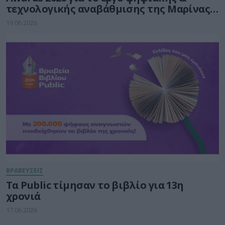
τεχνολογικής αναβάθμισης της Μαρίνας
Φλοίσβου
19.06.2026
ΒΡΑΒΕΥΣΕΙΣ
Τα Public τίμησαν το βιβλίο για 13η
χρονιά
17.06.2026