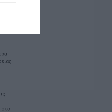
ς από
ερα
ρείας
τις
, στο