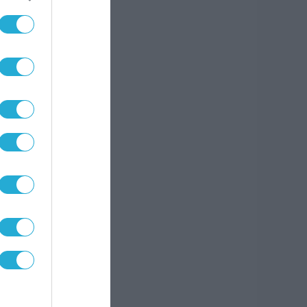
υν
σεων.
 της