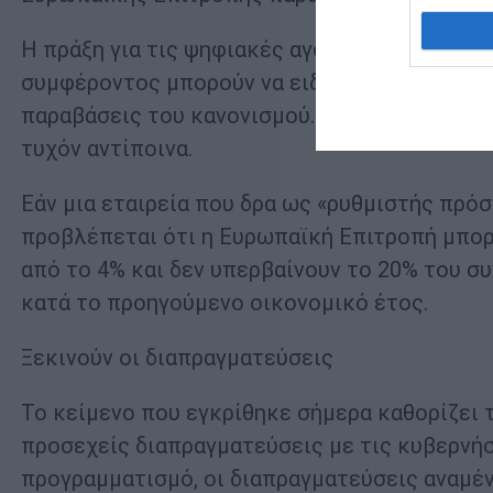
Η πράξη για τις ψηφιακές αγορές θα πρέπει ν
συμφέροντος μπορούν να ειδοποιούν τις αρμό
παραβάσεις του κανονισμού. Η πράξη θα πρέπ
τυχόν αντίποινα.
Εάν μια εταιρεία που δρα ως «ρυθμιστής πρό
προβλέπεται ότι η Ευρωπαϊκή Επιτροπή μπορε
από το 4% και δεν υπερβαίνουν το 20% του σ
κατά το προηγούμενο οικονομικό έτος.
Ξεκινούν οι διαπραγματεύσεις
Το κείμενο που εγκρίθηκε σήμερα καθορίζει 
προσεχείς διαπραγματεύσεις με τις κυβερνή
προγραμματισμό, οι διαπραγματεύσεις αναμέν