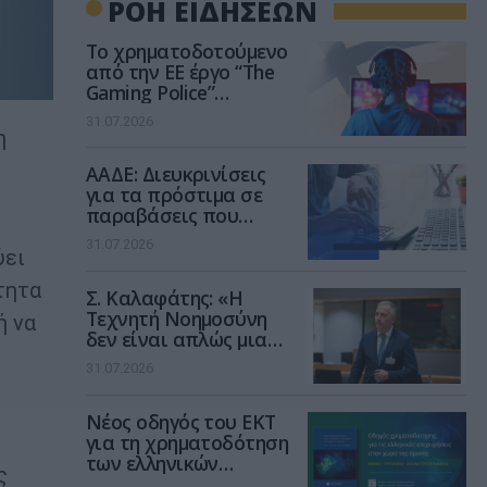
ΡΟΗ ΕΙΔΗΣΕΩΝ
Το χρηματοδοτούμενο
από την ΕΕ έργο “The
Gaming Police”
ενισχύει την ασφάλεια
31.07.2026
των παιδιών στο
η
διαδίκτυο
ΑΑΔΕ: Διευκρινίσεις
για τα πρόστιμα σε
παραβάσεις που
αφορούν τους ΦΗΜ
31.07.2026
ύει
τητα
Σ. Καλαφάτης: «Η
Τεχνητή Νοημοσύνη
ή να
δεν είναι απλώς μια
νέα τεχνολογία, είναι
31.07.2026
μια νέα βιομηχανική
επανάσταση»
Νέος οδηγός του ΕΚΤ
για τη χρηματοδότηση
των ελληνικών
ς
επιχειρήσεων στον