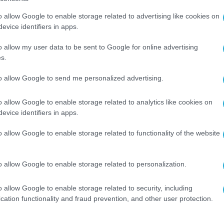
o allow Google to enable storage related to advertising like cookies on
ορά τη χρήση δεδομένων για στοχευμένη και
evice identifiers in apps.
διαλειτουργικότητα των υπηρεσιών, π.χ. όταν
o allow my user data to be sent to Google for online advertising
ς δικτύωσης και υπηρεσίες διαπροσωπικών
s.
to allow Google to send me personalized advertising.
γορές που στοχεύουν στη διάλυση των μικρών
o allow Google to enable storage related to analytics like cookies on
ς «ρυθμιστές πρόσβασης» στην αγορά παραβιάζο
evice identifiers in apps.
τροπή θα μπορεί να επιβάλει περιορισμούς στη
o allow Google to enable storage related to functionality of the website
επιχειρήσεις που υπάγονται στην πράξη για τις
αθεί κάθε ζημία στην εσωτερική αγορά και να
o allow Google to enable storage related to personalization.
ρόσβασης» θα είναι επίσης υποχρεωμένοι να
θε σχεδιαζόμενη συγκέντρωση μεταξύ επιχειρή
o allow Google to enable storage related to security, including
cation functionality and fraud prevention, and other user protection.
ικών αρχών ανταγωνισμού, ενώ στην αρμοδιότητα
εφαρμογής της πράξης.