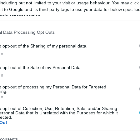
including but not limited to your visit or usage behaviour. You may click 
συμπερίληψη νέων διατάξεων για τη στοχευμέν
 to Google and its third-party tags to use your data for below specifi
ρεσιών. Ακόμη, εισάγονται περιορισμοί στις
ogle consent section.
λυση των μικρών επιχειρήσεων πριν αυτές κατα
l Data Processing Opt Outs
ίζονται θέματα εφαρμογής της νομοθεσίας από 
χών ανταγωνισμού και το ύψος των προστίμων.
o opt-out of the Sharing of my personal data.
In
o opt-out of the Sale of my Personal Data.
υ ενέκρινε το Ευρωπαϊκό Κοινοβούλιο;
In
to opt-out of processing my Personal Data for Targeted
η συμπερίληψη μιας εταιρείας στο πεδίο εφαρμ
ing.
In
ριμένα, απαιτείται ελάχιστος κύκλος εργασιών 
o opt-out of Collection, Use, Retention, Sale, and/or Sharing
 (ΕΟΧ), καθώς και κατώτατη χρηματιστηριακή α
ersonal Data that Is Unrelated with the Purposes for which it
lected.
επίσης να παρέχουν κάποια «βασική υπηρεσία
Out
 ΕΕ και να έχουν τουλάχιστον 45 εκατομμύρια
από 10.000 επιχειρηματικούς χρήστες.
consents