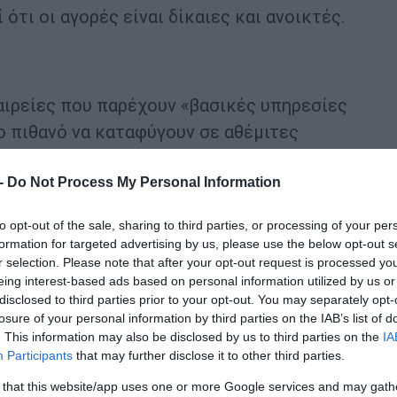
τι οι αγορές είναι δίκαιες και ανοικτές.
αιρείες που παρέχουν «βασικές υπηρεσίες
ο πιθανό να καταφύγουν σε αθέμιτες
αυτές περιλαμβάνονται οι διαδικτυακές υπηρεσί
 -
Do Not Process My Personal Information
ανές αναζήτησης, τα λειτουργικά συστήματα, οι
εσίες υπολογιστικού νέφους και οι υπηρεσίες
to opt-out of the sale, sharing to third parties, or processing of your per
ούν τα σχετικά κριτήρια έτσι ώστε να θεωρούν
formation for targeted advertising by us, please use the below opt-out s
ους ευρωβουλευτές, το πεδίο εφαρμογής της πρ
r selection. Please note that after your opt-out request is processed y
eing interest-based ads based on personal information utilized by us or
μετρητές ιστού (browsers), τους εικονικούς βο
disclosed to third parties prior to your opt-out. You may separately opt-
losure of your personal information by third parties on the IAB’s list of
. This information may also be disclosed by us to third parties on the
IA
Participants
that may further disclose it to other third parties.
αγών στο κείμενο. Πιο συγκεκριμένα, οι «ρυθμι
να κριτήρια και επανεξετάζεται ο κατάλογος
 that this website/app uses one or more Google services and may gath