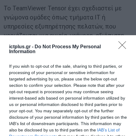
Το TeamViewer Tensor έχει σχεδιαστεί με
γνώμονα ομάδες όπως τμήματα IT ή
υπηρεσίες εξυπηρέτησης πελατών, που
χρειάζονται μια ενιαία, γρήγορη, αξιόπιστη
και ασφαλή λύση, η οποία είναι εύκολο να
ictplus.gr -
Do Not Process My Personal
Information
ενσωματωθεί σε υπάρχοντα περιβάλλοντα
όπως ενεργούς καταλόγους. Με πλήρη
If you wish to opt-out of the sale, sharing to third parties, or
δυνατότητα ελέγχου, σχετικές
processing of your personal or sensitive information for
targeted advertising by us, please use the below opt-out
πιστοποιήσεις για επιχειρήσεις
και
section to confirm your selection. Please note that after your
κατάταξη στο κορυφαίο 1% από την BitSight
opt-out request is processed you may continue seeing
interest-based ads based on personal information utilized by
Security
, το Tensor χρησιμοποιείται για
us or personal information disclosed to third parties prior to
απομακρυσμένη πρόσβαση ακόμη και σε
your opt-out. You may separately opt-out of the further
οργανισμούς κρίσιμων υποδομών, όπως
disclosure of your personal information by third parties on the
IAB’s list of downstream participants. This information may
εργοστάσια παραγωγής, και σε κλάδους με
also be disclosed by us to third parties on the
IAB’s List of
υψηλή κανονιστική ρύθμιση, όπως η