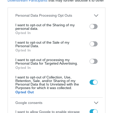
Downstream Participants
that may further disclose it to other
third parties.
υγειονομική περίθαλψη ή οι
χρηματοπιστωτικές υπηρεσίες.
Please note that this website/app uses one or more Google
Personal Data Processing Opt Outs
services and may gather and store information including but
not limited to your visit or usage behaviour. You may click to
I want to opt-out of the Sharing of my
personal data.
TAGS:
TEAMVIEWER
grant or deny consent to Google and its third-party tags to
Opted In
use your data for below specified purposes in below Google
consent section.
I want to opt-out of the Sale of my
Personal Data.
Opted In
I want to opt-out of processing my
Personal Data for Targeted Advertising.
Opted In
I want to opt-out of Collection, Use,
Retention, Sale, and/or Sharing of my
Personal Data that Is Unrelated with the
Purposes for which it was collected.
Opted Out
Google consents
I want to allow Google to enable storage