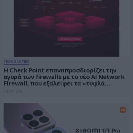
ΤΕΧΝΟΛΟΓΙΕΣ
Η Check Point επαναπροσδιορίζει την
αγορά των firewalls με το νέο AI Network
Firewall, που εξαλείφει τα «τυφλά
σημεία» της Τεχνητής Νοημοσύνης σε
30.07.2026
κάθε δίκτυο