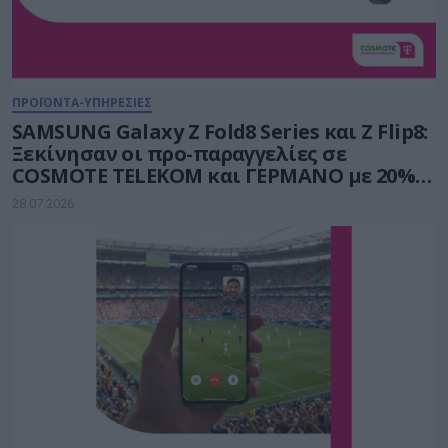
ΠΡΟΪΟΝΤΑ-ΥΠΗΡΕΣΙΕΣ
SAMSUNG Galaxy Z Fold8 Series και Ζ Flip8:
Ξεκίνησαν οι προ-παραγγελίες σε
COSMOTE TELEKOM και ΓΕΡΜΑΝΟ με 20%
payzy cashback
28.07.2026