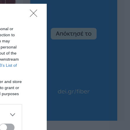
sonal or
ection to
ou may
 personal
out of the
 downstream
B’s List of
er and store
to grant or
ed purposes