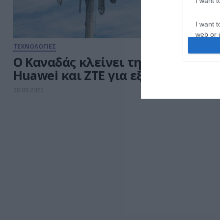
I want 
I want t
web or d
ΤΕΧΝΟΛΟΓΙΕΣ
I want t
O Καναδάς κλείνει την πόρτα σε
or app.
Huawei και ZTE για εξοπλισμό 5G
I want t
20.05.2022
I want t
authenti