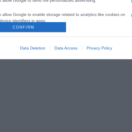
to allow Google to send me personalized advertising.
o allow Google to enable storage related to analytics like cookies on
evice identifiers in apps.
CONFIRM
o allow Google to enable storage related to functionality of the website
Data Deletion
Data Access
Privacy Policy
o allow Google to enable storage related to personalization.
o allow Google to enable storage related to security, including
cation functionality and fraud prevention, and other user protection.