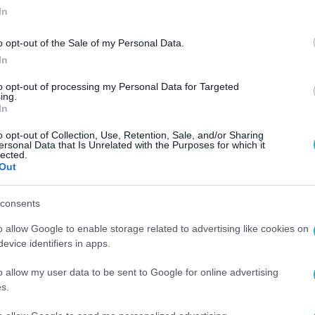
In
o opt-out of the Sale of my Personal Data.
In
ΥΠΟΔΟΜΕΣ
to opt-out of processing my Personal Data for Targeted
ing.
Συνεργασία INALAN με ΖΤΕ για
In
ταχύτητες 10Gbps
o opt-out of Collection, Use, Retention, Sale, and/or Sharing
ersonal Data that Is Unrelated with the Purposes for which it
22.07.2022
lected.
Out
consents
o allow Google to enable storage related to advertising like cookies on
evice identifiers in apps.
o allow my user data to be sent to Google for online advertising
s.