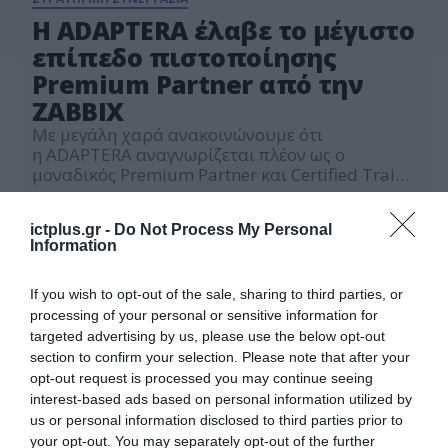
Η ADAPTERA έλαβε το μέγιστο
επίπεδο πιστοποίησης
Premium Partner από την
ZΑΒΒΙΧ
Με μεγάλη χαρά ανακοινώνουμε ότι
η ADAPTERA αναγνωρίζεται πλέον ως ο
μοναδικός Premium Partner και Certified Trainer τη
ελληνική αγορά. Η σημαντική αυτή διάκριση
22.07.2025
αποτελεί επιστέγασμα της πολυετούς και
ictplus.gr -
Do Not Process My Personal
συστηματικής επένδυσης της ADAPTERA στη
Information
συνεργασία της με τη ZABBIX, επιβεβαιώνοντας
τη βαθιά εξειδίκευση και τεχνογνωσία που
έχουμε αναπτύξει μέσα από πλήθος
If you wish to opt-out of the sale, sharing to third parties, or
επιτυχημένων υλοποιήσεων. Με περισσότερους
processing of your personal or sensitive information for
από 10 πιστοποιημένους
targeted advertising by us, please use the below opt-out
μηχανικούς ZABBIX και ενεργά έργα σε
section to confirm your selection. Please note that after your
οργανισμούς κάθε μεγέθους […]
opt-out request is processed you may continue seeing
interest-based ads based on personal information utilized by
us or personal information disclosed to third parties prior to
your opt-out. You may separately opt-out of the further