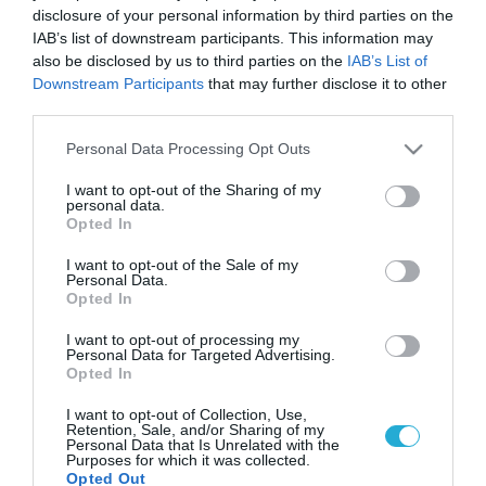
disclosure of your personal information by third parties on the
IAB’s list of downstream participants. This information may
also be disclosed by us to third parties on the
IAB’s List of
Downstream Participants
that may further disclose it to other
third parties.
Please note that this website/app uses one or more Google
Personal Data Processing Opt Outs
services and may gather and store information including but
not limited to your visit or usage behaviour. You may click to
I want to opt-out of the Sharing of my
personal data.
grant or deny consent to Google and its third-party tags to
Opted In
use your data for below specified purposes in below Google
consent section.
I want to opt-out of the Sale of my
Personal Data.
Opted In
I want to opt-out of processing my
Personal Data for Targeted Advertising.
Opted In
I want to opt-out of Collection, Use,
Retention, Sale, and/or Sharing of my
Personal Data that Is Unrelated with the
Purposes for which it was collected.
Opted Out