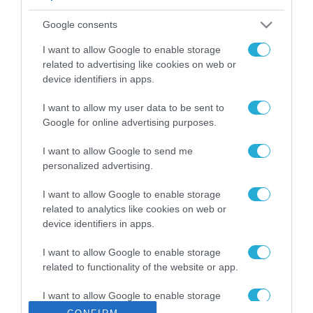
ΡΟΗ ΕΙΔΗΣΕΩΝ
Google consents
Το χρηματοδοτούμενο
από την ΕΕ έργο “The
I want to allow Google to enable storage
Gaming Police”
related to advertising like cookies on web or
ενισχύει την ασφάλεια
device identifiers in apps.
31.07.2026
των παιδιών στο
διαδίκτυο
I want to allow my user data to be sent to
ΑΑΔΕ: Διευκρινίσεις
Google for online advertising purposes.
για τα πρόστιμα σε
παραβάσεις που
I want to allow Google to send me
αφορούν τους ΦΗΜ
31.07.2026
personalized advertising.
Σ. Καλαφάτης: «Η
I want to allow Google to enable storage
Τεχνητή Νοημοσύνη
related to analytics like cookies on web or
δεν είναι απλώς μια
device identifiers in apps.
νέα τεχνολογία, είναι
31.07.2026
μια νέα βιομηχανική
I want to allow Google to enable storage
επανάσταση»
related to functionality of the website or app.
Νέος οδηγός του ΕΚΤ
για τη χρηματοδότηση
I want to allow Google to enable storage
των ελληνικών
related to personalization.