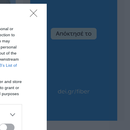
sonal or
ection to
ou may
 personal
out of the
 downstream
B’s List of
er and store
to grant or
ed purposes