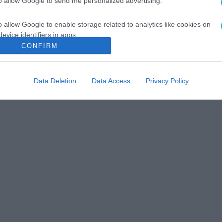
to allow Google to send me personalized advertising.
o allow Google to enable storage related to analytics like cookies on
evice identifiers in apps.
CONFIRM
o allow Google to enable storage related to functionality of the website
Data Deletion
Data Access
Privacy Policy
o allow Google to enable storage related to personalization.
o allow Google to enable storage related to security, including
cation functionality and fraud prevention, and other user protection.