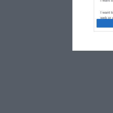
I want 
I want t
web or d
I want t
or app.
I want t
I want t
authenti