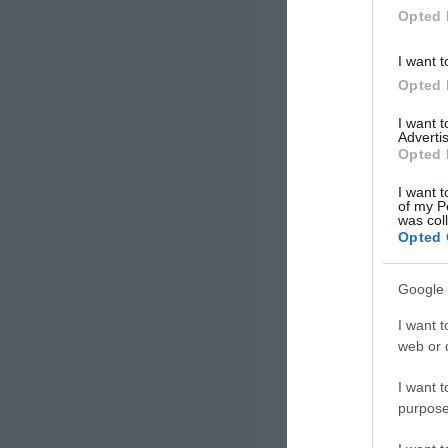
Opted 
I want t
Opted 
I want 
Advertis
Opted 
I want t
of my P
was col
Opted 
Google 
I want t
web or d
I want t
purpose